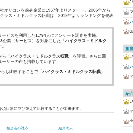
J
オリコンを前身企業に1967年よりスタート。2006年から
マ
クラス・ミドルクラス転職は、2019年よりランキングを発表
サービスを利用した
1,794
人にアンケート調査を実施。
13
企業（サービス）を対象にした「
ハイクラス・ミドルク
す。
担
から「
ハイクラス・ミドルクラス転職
」を評価。さらに回
J
ユーザーの声も掲載しています。
からも比較することで「
ハイクラス・ミドルクラス転職
」
マ
紹
J
を項目別に並び替えて比較することが出来ます。
マ
担当者の対応
紹介求人