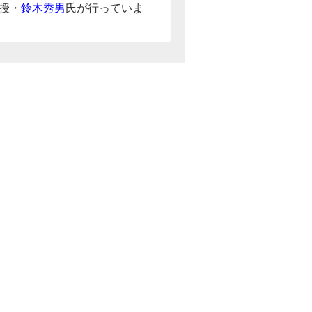
授・
鈴木秀男
氏が行っていま