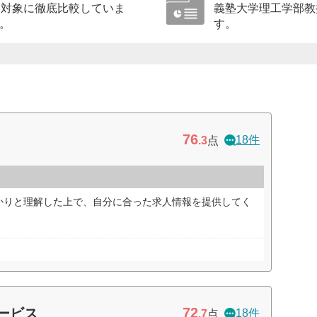
を対象に徹底比較していま
義塾大学理工学部教
。
す。
76
18件
.3
点
かりと理解した上で、自分に合った求人情報を提供してく
72
サービス
18件
.7
点