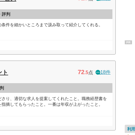
・評判
の条件を細かいところまで汲み取って紹介してくれる。
PR
72
ント
18件
.5
点
判
ださり、適切な求人を提案してくれたこと。職務経歴書を
を指摘してもらったこと。一番は年収が上がったこと。
利