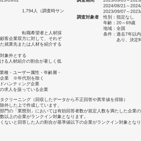
25/09/02
調査期間
2025/09/03～2025
2024/08/21～2024
1,794人（調査時サン
2023/09/07～2023
）
調査対象者
性別：指定なし
年齢：20～69歳
地域：全国
転職希望者と人材採
条件：過去7年以
顧客企業双方に対して、それぞ
あり、決定
た就業先または人材を紹介する
対象外とする
おける人材紹介の割合が著しく低
・業種・ユーザー属性・年齢層・
企業 ※年代別を除く
ッドハンティング企業
みの求人を扱っている企業
タクリーニング（回収したデータから不正回答や異常値を排除）
除外した上で作成しています。
部門の「業態別」においては有効回答者数が規定人数を満たした企業の
数以上の企業がランクイン対象となります。
めたくないと回答した人の割合が基準値以下の企業がランクイン対象とな