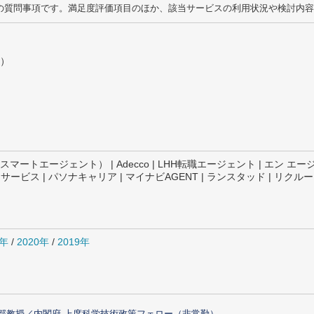
の質問事項です。満足度評価項目のほか、該当サービスの利用状況や検討内容
）
ジェント） | Adecco | LHH転職エージェント | エン エージェント | 
トサービス | パソナキャリア | マイナビAGENT | ランスタッド | リク
1年
/
2020年
/
2019年
部教授／内閣府 上席科学技術政策フェロー（非常勤）