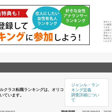
当サイト
らの配置
ります。
とは固く
当サイト
作成した
出された
いた上で
ジャンル・ラン
ルクラス転職ランキングは、オリコ
キング定義
いています。
調査詳細につい
て