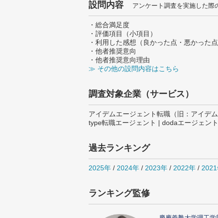
設問内容
アンケート調査を実施した際
・総合満足度
・評価項目（小項目）
・利用した感想（良かった点・悪かった点
・他者推奨意向
・他者推奨意向理由
≫ その他の設問内容はこちら
調査対象企業（サービス）
アイデムエージェント転職（旧：アイデムスマートエー
type転職エージェント | dodaエージェン
過去ランキング
2025年
/
2024年
/
2023年
/
2022年
/
202
ランキング監修
慶應義塾大学理工学