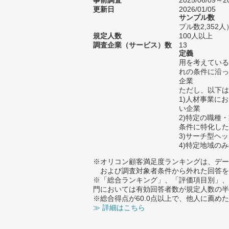
事前調査
2025/06/09～20
更新日
2026/01/05
サンプル数
プル数2,352人
規定人数
100人以上
調査企業（サービス）数
13
定義
用を考えている
れの条件に沿っ
企業
ただし、以下は
1)人材事業に
い企業
2)特定の職種
条件に特化した
3)サーチ型ヘ
4)特定地域の
※オリコン顧客満足度ランキングは、デー
および調査対象者条件から外れた回答を
※「総合ランキング」、「評価項目別」、
門においては有効回答者数が規定人数の半
※総合得点が60.0点以上で、他人に薦
≫ 詳細はこちら