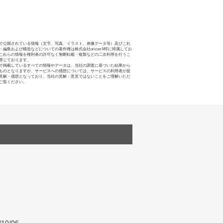
で公開されている情報（文字、写真、イラスト、画像データ等）及びこれ
・編集および構造などについての著作権は株式会社oricon MEに帰属してお
これらの情報を権利者の許可なく無断転載・複製などの二次利用を行うこ
禁じております。
で掲載しているすべての情報やデータは、当社の調査に基づいた結果から
ものとなりますが、サービスへの感想については、サービスの利用者が提
見解・感想となっており、当社の見解・意見ではないことをご理解いただ
ご覧ください。