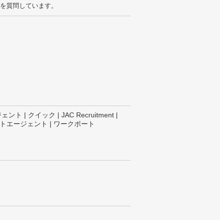
を質問しています。
クイック | JAC Recruitment |
ルートエージェント | ワークポート