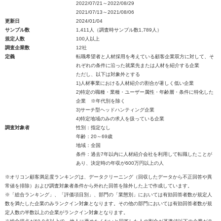
2022/07/21～2022/08/29
2021/07/13～2021/08/06
更新日
2024/01/04
サンプル数
1,411人（調査時サンプル数1,789人）
規定人数
100人以上
調査企業数
12社
定義
転職希望者と人材採用を考えている顧客企業双方に対して、そ
れぞれの条件に沿った就業先または人材を紹介する企業
ただし、以下は対象外とする
1)人材事業における人材紹介の割合が著しく低い企業
2)特定の職種・業種・ユーザー属性・年齢層・条件に特化した
企業 ※年代別を除く
3)サーチ型ヘッドハンティング企業
4)特定地域のみの求人を扱っている企業
調査対象者
性別：指定なし
年齢：20～69歳
地域：全国
条件：過去7年以内に人材紹介会社を利用して転職したことが
あり、決定時の年収が600万円以上の人
※オリコン顧客満足度ランキングは、データクリーニング（回収したデータから不正回答や異
常値を排除）および調査対象者条件から外れた回答を除外した上で作成しています。
※「総合ランキング」、「評価項目別」、部門の「業態別」においては有効回答者数が規定人
数を満たした企業のみランクイン対象となります。その他の部門においては有効回答者数が規
定人数の半数以上の企業がランクイン対象となります。