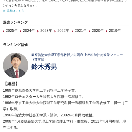
※総合得点が60.0点以上で、他人に薦めたくないと回答した人の割合が基準値以下の企業がラ
ンクイン対象となります。
≫ 詳細はこちら
過去ランキング
2025年
2024年
2023年
2022年
2021年
2020年
2019年
ランキング監修
慶應義塾大学理工学部教授／内閣府 上席科学技術政策フェロー
（非常勤）
鈴木秀男
【経歴】
1989年慶應義塾大学理工学部管理工学科卒業。
1992年ロチェスター大学経営大学院修士課程修了。
1996年東京工業大学大学院理工学研究科博士課程経営工学専攻修了。博士（工
学）取得。
1996年筑波大学社会工学系・講師。2002年6月同助教授。
2008年4月慶應義塾大学理工学部管理工学科・准教授。2011年4月同教授、現
在に至る。