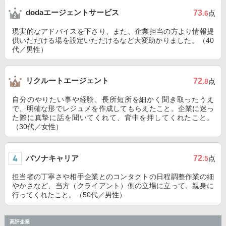
dodaエージェントサービス
73
.6
点
現実的なアドバイスを下さり、また、企業担当の方より情報提
供いただける場を設定いただけるなど大変助かりました。（40
代／男性）
リクルートエージェント
72
.8
点
自分のやりたい事や経験、長所短所を細かく聞き取ったうえ
で、明確な形でレジュメを作成してもらえたこと。企業に迷っ
た際に真摯に話を聞いてくれて、背中を押してくれたこと。
（30代／女性）
パソナキャリア
72
.5
点
担当者の丁寧さや相手企業とのコンタクトの日程調整作業の細
やかさなど、当方（クライアント）側の立場に立って、親身に
行ってくれたこと。（50代／男性）
高評企業