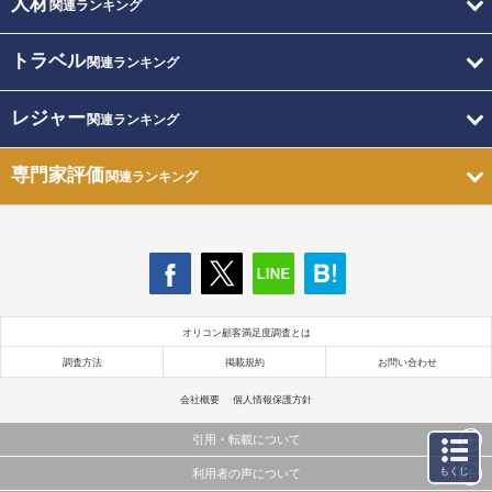
人材
関連ランキング
トラベル
関連ランキング
レジャー
関連ランキング
専門家評価
関連ランキング
オリコン顧客満足度調査とは
調査方法
掲載規約
お問い合わせ
会社概要
個人情報保護方針
引用・転載について
もくじ
利用者の声について
当サイトで公開されている情報（文字、写真、イラスト、画像データ等）及びこれらの配置・