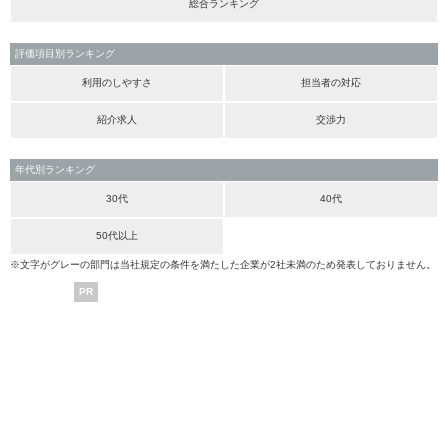
総合ランキング
評価項目別ランキング
利用のしやすさ
担当者の対応
紹介求人
交渉力
年代別ランキング
30代
40代
50代以上
※文字がグレーの部門は当社規定の条件を満たした企業が2社未満のため発表しておりません。
PR