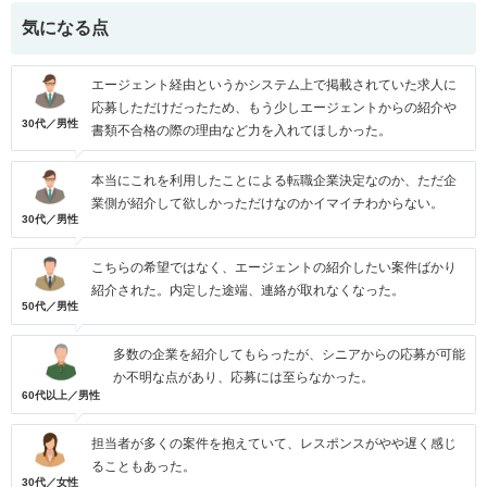
気になる点
エージェント経由というかシステム上で掲載されていた求人に
応募しただけだったため、もう少しエージェントからの紹介や
30代／男性
書類不合格の際の理由など力を入れてほしかった。
本当にこれを利用したことによる転職企業決定なのか、ただ企
業側が紹介して欲しかっただけなのかイマイチわからない。
30代／男性
こちらの希望ではなく、エージェントの紹介したい案件ばかり
紹介された。内定した途端、連絡が取れなくなった。
50代／男性
多数の企業を紹介してもらったが、シニアからの応募が可能
か不明な点があり、応募には至らなかった。
60代以上／男性
担当者が多くの案件を抱えていて、レスポンスがやや遅く感じ
ることもあった。
30代／女性