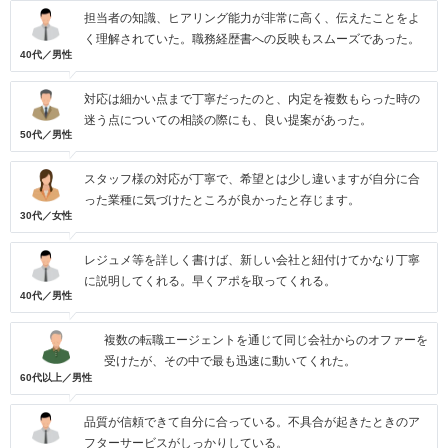
担当者の知識、ヒアリング能力が非常に高く、伝えたことをよ
く理解されていた。職務経歴書への反映もスムーズであった。
40代／男性
対応は細かい点まで丁寧だったのと、内定を複数もらった時の
迷う点についての相談の際にも、良い提案があった。
50代／男性
スタッフ様の対応が丁寧で、希望とは少し違いますが自分に合
った業種に気づけたところが良かったと存じます。
30代／女性
レジュメ等を詳しく書けば、新しい会社と紐付けてかなり丁寧
に説明してくれる。早くアポを取ってくれる。
40代／男性
複数の転職エージェントを通じて同じ会社からのオファーを
受けたが、その中で最も迅速に動いてくれた。
60代以上／男性
品質が信頼できて自分に合っている。不具合が起きたときのア
フターサービスがしっかりしている。