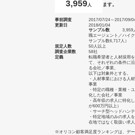
3,959
ます。
人
事前調査
2017/07/24～2017/09/0
更新日
2018/01/04
サンプル数
3,9
職エージェント／ハイク
サンプル数6,717人）
規定人数
50人以上
調査企業数
58社
定義
転職希望者と人材採用を
て、それぞれの条件に沿
る会社／事業。
以下は対象外とする。
・人材事業における人材
事業
・特定の職種・業種・ユ
化した会社／事業
・高年収の求人に特化し
が600万円以上）
・サーチ型ヘッドハンテ
・特定地域のみの求人を
在地ではなく取扱い求人
※オリコン顧客満足度ランキングは、デー