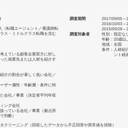
4
調査期間
2017/09/05～2
2016/10/03～2
59人（転職エージェント／看護師転
2015/09/28～2
ラス・ミドルクラス転職を含む
調査対象者
性別：指定な
年齢：20歳以
地域：全国
条件：人材紹
考えている顧客企業双方に対し
ント経
った就業先または人材を紹介す
紹介の割合が著しく低い会社／
ーザー属性・年齢層・条件に特
た会社／事業（決定者平均年収
ィング会社
扱っている会社／事業（拠点所
で判断）
タクリーニング（回収したデータから不正回答や異常値を排除）