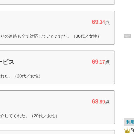
69
ト
.34
点
りの連絡も全て対応していただけた。（30代／女性）
PR
69
ービス
.17
点
れた。（20代／女性）
68
.89
点
介してくれた。（20代／女性）
利
S