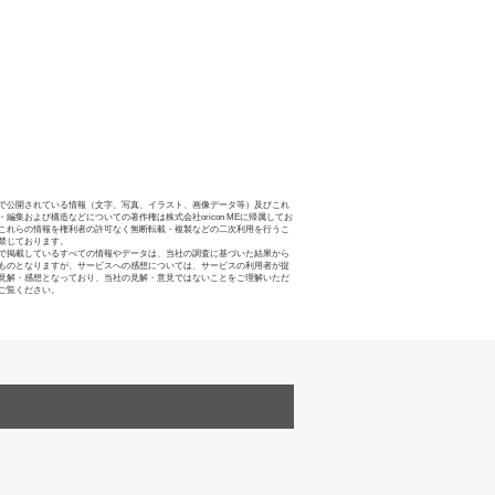
で公開されている情報（文字、写真、イラスト、画像データ等）及びこれ
・編集および構造などについての著作権は株式会社oricon MEに帰属してお
これらの情報を権利者の許可なく無断転載・複製などの二次利用を行うこ
禁じております。
で掲載しているすべての情報やデータは、当社の調査に基づいた結果から
ものとなりますが、サービスへの感想については、サービスの利用者が提
見解・感想となっており、当社の見解・意見ではないことをご理解いただ
ご覧ください。