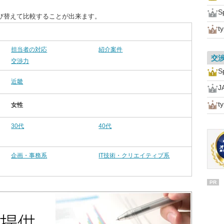
S
び替えて比較することが出来ます。
t
担当者の対応
紹介案件
交
交渉力
S
近畿
t
女性
30代
40代
企画・事務系
IT技術・クリエイティブ系
PR