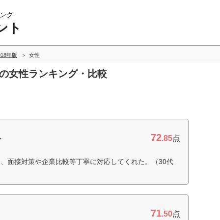
ング
ント
018年版
女性
トの女性ランキング・比較
72
ト
.85
点
、面接対策や企業比較等丁寧に対応してくれた。（30代
71
.50
点