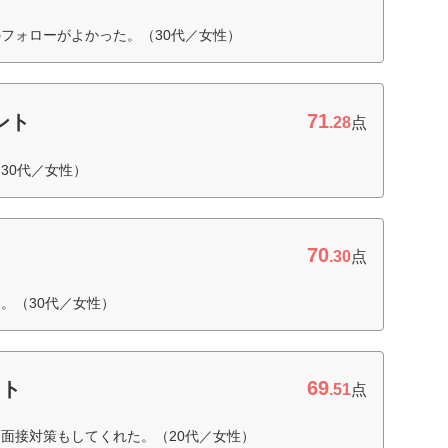
フォローがよかった。（30代／女性）
71
ント
.28
点
30代／女性）
70
.30
点
。（30代／女性）
69
ント
.51
点
面接対策もしてくれた。（20代／女性）