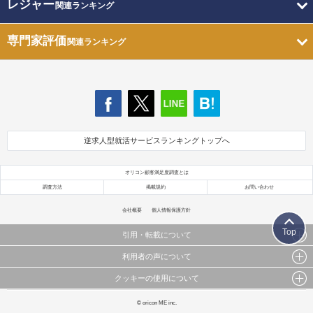
レジャー
関連ランキング
専門家評価
関連ランキング
逆求人型就活サービスランキングトップへ
オリコン顧客満足度調査とは
調査方法
掲載規約
お問い合わせ
会社概要
個人情報保護方針
Top
引用・転載について
利用者の声について
当サイトで公開されている情報（文字、写真、イラスト、画像データ等）及びこれらの配置・
編集および構造などについての著作権は株式会社oricon MEに帰属しております。
クッキーの使用について
当サイトに掲載している内容はすべてサービスの利用者が提出された見解・感想です。
これらの情報を権利者の許可なく無断転載・複製などの二次利用を行うことは固く禁じており
弊社が内容について正確性を含め一切保証するものではありません。
ます。
このサイトでは Cookie を使用して、ユーザーに合わせたコンテンツや広告の表示、ソーシャル
© oricon ME inc.
弊社の見解・ 意見ではないことをご理解いただいた上でご覧ください。