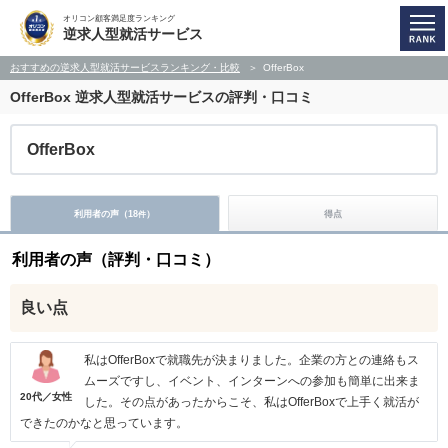
オリコン顧客満足度ランキング
逆求人型就活サービス
おすすめの逆求人型就活サービスランキング・比較
OfferBox
OfferBox
逆求人型就活サービスの評判・口コミ
OfferBox
利用者の声（
18
）
得点
件
利用者の声（評判・口コミ）
良い点
私はOfferBoxで就職先が決まりました。企業の方との連絡もス
ムーズですし、イベント、インターンへの参加も簡単に出来ま
20代／女性
した。その点があったからこそ、私はOfferBoxで上手く就活が
できたのかなと思っています。