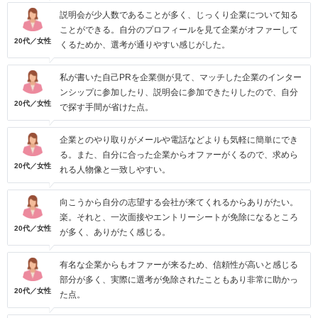
説明会が少人数であることが多く、じっくり企業について知る
ことができる。自分のプロフィールを見て企業がオファーして
20代／女性
くるためか、選考が通りやすい感じがした。
私が書いた自己PRを企業側が見て、マッチした企業のインター
ンシップに参加したり、説明会に参加できたりしたので、自分
20代／女性
で探す手間が省けた点。
企業とのやり取りがメールや電話などよりも気軽に簡単にでき
る。また、自分に合った企業からオファーがくるので、求めら
20代／女性
れる人物像と一致しやすい。
向こうから自分の志望する会社が来てくれるからありがたい。
楽。それと、一次面接やエントリーシートが免除になるところ
20代／女性
が多く、ありがたく感じる。
有名な企業からもオファーが来るため、信頼性が高いと感じる
部分が多く、実際に選考が免除されたこともあり非常に助かっ
20代／女性
た点。