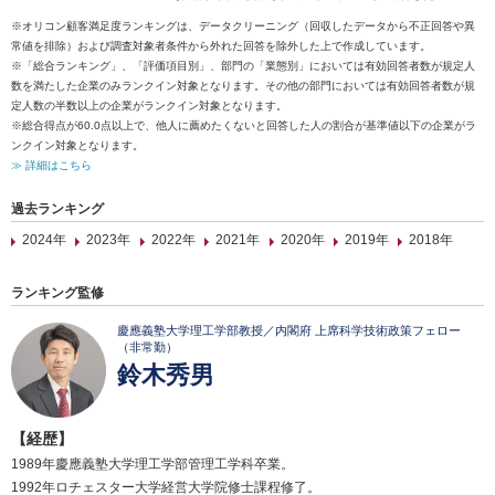
※オリコン顧客満足度ランキングは、データクリーニング（回収したデータから不正回答や異
常値を排除）および調査対象者条件から外れた回答を除外した上で作成しています。
※「総合ランキング」、「評価項目別」、部門の「業態別」においては有効回答者数が規定人
数を満たした企業のみランクイン対象となります。その他の部門においては有効回答者数が規
定人数の半数以上の企業がランクイン対象となります。
※総合得点が60.0点以上で、他人に薦めたくないと回答した人の割合が基準値以下の企業がラ
ンクイン対象となります。
≫ 詳細はこちら
過去ランキング
2024年
2023年
2022年
2021年
2020年
2019年
2018年
ランキング監修
慶應義塾大学理工学部教授／内閣府 上席科学技術政策フェロー
（非常勤）
鈴木秀男
【経歴】
1989年慶應義塾大学理工学部管理工学科卒業。
1992年ロチェスター大学経営大学院修士課程修了。