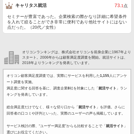
キャリタス就活
73
.1
点
セミナーが豊富であった。企業検索の際かなり詳細に希望条件
を入れて絞ることができ非常に便利であり他社サイトにはない
点だった。（20代／女性）
オリコンランキングは、株式会社オリコンを前身企業に1967年より
スタート。2006年からは顧客満足度調査を開始。就活サイトは、
2018年よりランキングを発表しています。
オリコン顧客満足度調査では、実際にサービスを利用した
1,155
人にアンケ
ート調査を実施。
満足度に関する回答を基に、調査企業
8
社を対象にした「
就活サイト
」ラン
キングを発表しています。
総合満足度だけでなく、様々な切り口から「
就活サイト
」を評価。さらに
回答者の口コミや評判といった、実際のユーザーの声も掲載しています。
サービス検討の際、“ユーザー満足度”からも比較することで「
就活サイト
」
選びにお役立てください。