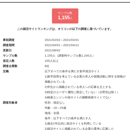
サンプル数
1,155
人
この就活サイトランキングは、オリコンの以下の調査に基づいています。
事前調査
2021/02/02～2021/03/31
調査期間
2021/04/01～2021/04/12
更新日
2021/08/02
サンプル数
1,155人（調査時サンプル数1,240人）
規定人数
100人以上
調査企業数
8社
定義
以下すべての条件を満たす新卒就活サイト
1)新卒採用を考えている企業の求人や就職活動に関する情報が
掲載されている
2)学生から掲載されている求人への応募を主とする
3)特定のユーザー属性に限定していない（分野別は除く）
4)検索エンジンや他サイトの横断検索サイトでない
調査対象者
性別：指定なし
年齢：19～25歳
地域：全国
条件：以下すべての条件を満たす人
1)過去1年以内に就活サイトを利用している
2)就活サイトに掲載されている企業の選考に応募した