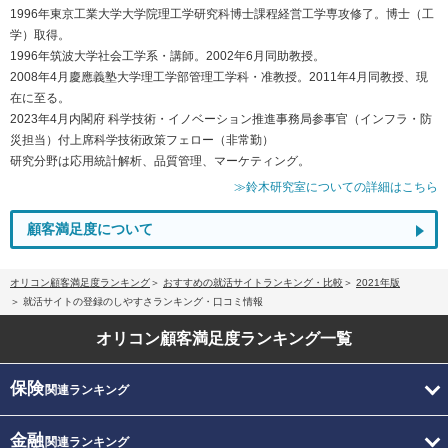
1996年東京工業大学大学院理工学研究科博士課程経営工学専攻修了。博士（工
学）取得。
1996年筑波大学社会工学系・講師。2002年6月同助教授。
2008年4月慶應義塾大学理工学部管理工学科・准教授。2011年4月同教授、現
在に至る。
2023年4月内閣府 科学技術・イノベーション推進事務局参事官（インフラ・防
災担当）付上席科学技術政策フェロー（非常勤）
研究分野は応用統計解析、品質管理、マーケティング。
≫鈴木研究室についての詳細はこちら
顧客満足度について
オリコン顧客満足度ランキング
おすすめの就活サイトランキング・比較
2021年版
就活サイトの登録のしやすさランキング・口コミ情報
オリコン顧客満足度
ランキング一覧
保険
関連ランキング
金融
関連ランキング