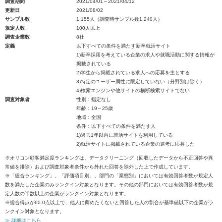
調査期間
2021/04/01～2021/04/12
更新日
2021/08/02
サンプル数
1,155人（調査時サンプル数1,240人）
規定人数
100人以上
調査企業数
8社
定義
以下すべての条件を満たす新卒就活サイト
1)新卒採用を考えている企業の求人や就職活動に関する情報が
掲載されている
2)学生から掲載されている求人への応募を主とする
3)特定のユーザー属性に限定していない（分野別は除く）
4)検索エンジンや他サイトの横断検索サイトでない
調査対象者
性別：指定なし
年齢：19～25歳
地域：全国
条件：以下すべての条件を満たす人
1)過去1年以内に就活サイトを利用している
2)就活サイトに掲載されている企業の選考に応募した
※オリコン顧客満足度ランキングは、データクリーニング（回収したデータから不正回答や異
常値を排除）および調査対象者条件から外れた回答を除外した上で作成しています。
※「総合ランキング」、「評価項目別」、部門の「業態別」においては有効回答者数が規定人
数を満たした企業のみランクイン対象となります。その他の部門においては有効回答者数が規
定人数の半数以上の企業がランクイン対象となります。
※総合得点が60.0点以上で、他人に薦めたくないと回答した人の割合が基準値以下の企業がラ
ンクイン対象となります。
≫ 詳細はこちら