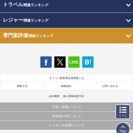
トラベル
関連ランキング
レジャー
関連ランキング
専門家評価
関連ランキング
オリコン顧客満足度調査とは
調査方法
掲載規約
お問い合わせ
会社概要
個人情報保護方針
引用・転載について
もくじ
利用者の声について
当サイトで公開されている情報（文字、写真、イラスト、画像データ等）及びこれらの配置・
編集および構造などについての著作権は株式会社oricon MEに帰属しております。
クッキーの使用について
当サイトに掲載している内容はすべてサービスの利用者が提出された見解・感想です。
これらの情報を権利者の許可なく無断転載・複製などの二次利用を行うことは固く禁じており
Top
弊社が内容について正確性を含め一切保証するものではありません。