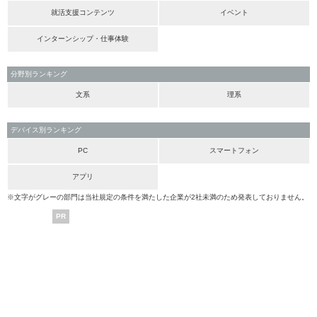
就活支援コンテンツ
イベント
インターンシップ・仕事体験
分野別ランキング
文系
理系
デバイス別ランキング
PC
スマートフォン
アプリ
※文字がグレーの部門は当社規定の条件を満たした企業が2社未満のため発表しておりません。
PR