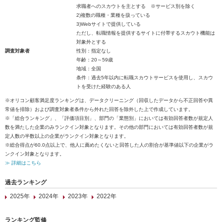
求職者へのスカウトを主とする ※サービス別を除く
2)複数の職種・業種を扱っている
3)Webサイトで提供している
ただし、転職情報を提供するサイトに付帯するスカウト機能は
対象外とする
調査対象者
性別：指定なし
年齢：20～59歳
地域：全国
条件：過去5年以内に転職スカウトサービスを使用し、スカウ
トを受けた経験のある人
※オリコン顧客満足度ランキングは、データクリーニング（回収したデータから不正回答や異
常値を排除）および調査対象者条件から外れた回答を除外した上で作成しています。
※「総合ランキング」、「評価項目別」、部門の「業態別」においては有効回答者数が規定人
数を満たした企業のみランクイン対象となります。その他の部門においては有効回答者数が規
定人数の半数以上の企業がランクイン対象となります。
※総合得点が60.0点以上で、他人に薦めたくないと回答した人の割合が基準値以下の企業がラ
ンクイン対象となります。
≫ 詳細はこちら
過去ランキング
2025年
2024年
2023年
2022年
ランキング監修