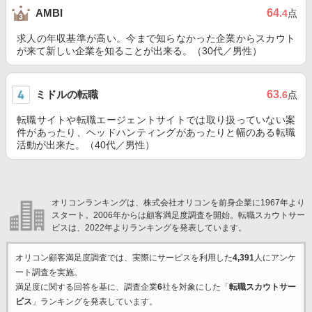
64
AMBI
.4
点
求人の年収基準が高い。今まで知らなかった企業からスカウト
が来て新しい企業を知ることが出来る。（30代／男性）
ミドルの転職
63
.6
点
転職サイトや転職エージェントサイトでは取り扱っていない案
件があったり、ヘッドハンティングがあったりと幅のある転職
活動が出来た。（40代／男性）
オリコンランキングは、株式会社オリコンを前身企業に1967年より
スタート。2006年からは顧客満足度調査を開始。転職スカウトサー
ビスは、2022年よりランキングを発表しています。
オリコン顧客満足度調査では、実際にサービスを利用した
4,391
人にアンケ
ート調査を実施。
満足度に関する回答を基に、調査企業
6
社を対象にした「
転職スカウトサー
ビス
」ランキングを発表しています。