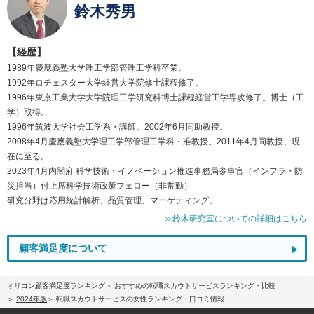
鈴木秀男
【経歴】
1989年慶應義塾大学理工学部管理工学科卒業。
1992年ロチェスター大学経営大学院修士課程修了。
1996年東京工業大学大学院理工学研究科博士課程経営工学専攻修了。博士（工
学）取得。
1996年筑波大学社会工学系・講師。2002年6月同助教授。
2008年4月慶應義塾大学理工学部管理工学科・准教授。2011年4月同教授、現
在に至る。
2023年4月内閣府 科学技術・イノベーション推進事務局参事官（インフラ・防
災担当）付上席科学技術政策フェロー（非常勤）
研究分野は応用統計解析、品質管理、マーケティング。
≫鈴木研究室についての詳細はこちら
顧客満足度について
オリコン顧客満足度ランキング
おすすめの転職スカウトサービスランキング・比較
2024年版
転職スカウトサービスの女性ランキング・口コミ情報