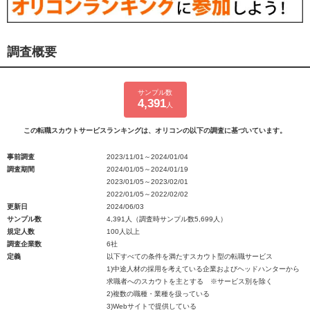
調査概要
サンプル数
4,391
人
この転職スカウトサービスランキングは、オリコンの以下の調査に基づいています。
事前調査
2023/11/01～2024/01/04
調査期間
2024/01/05～2024/01/19
2023/01/05～2023/02/01
2022/01/05～2022/02/02
更新日
2024/06/03
サンプル数
4,391人（調査時サンプル数5,699人）
規定人数
100人以上
調査企業数
6社
定義
以下すべての条件を満たすスカウト型の転職サービス
1)中途人材の採用を考えている企業およびヘッドハンターから
求職者へのスカウトを主とする ※サービス別を除く
2)複数の職種・業種を扱っている
3)Webサイトで提供している