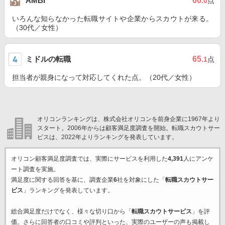
66
AMBI
.0
点
いろんな知らなかった転職サイトや企業からスカウトが来る。
（30代／女性）
ミドルの転職
65
.1
点
担当者が親身になって対応してくれた点。（20代／女性）
オリコンランキングは、株式会社オリコンを前身企業に1967年より
スタート。2006年からは顧客満足度調査を開始。転職スカウトサー
ビスは、2022年よりランキングを発表しています。
オリコン顧客満足度調査では、実際にサービスを利用した
4,391
人にアンケ
ート調査を実施。
満足度に関する回答を基に、調査企業
6
社を対象にした「
転職スカウトサー
ビス
」ランキングを発表しています。
総合満足度だけでなく、様々な切り口から「
転職スカウトサービス
」を評
価。さらに回答者の口コミや評判といった、実際のユーザーの声も掲載し