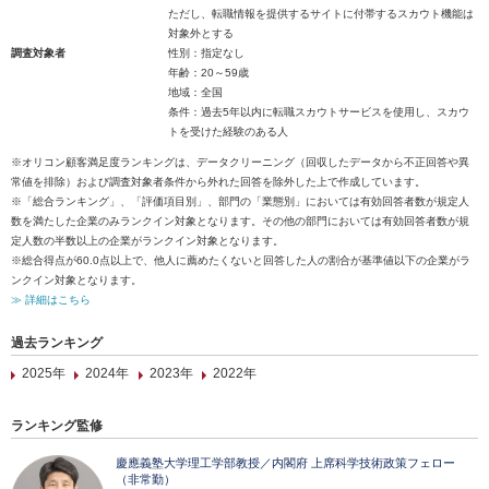
ただし、転職情報を提供するサイトに付帯するスカウト機能は
対象外とする
調査対象者
性別：指定なし
年齢：20～59歳
地域：全国
条件：過去5年以内に転職スカウトサービスを使用し、スカウ
トを受けた経験のある人
※オリコン顧客満足度ランキングは、データクリーニング（回収したデータから不正回答や異
常値を排除）および調査対象者条件から外れた回答を除外した上で作成しています。
※「総合ランキング」、「評価項目別」、部門の「業態別」においては有効回答者数が規定人
数を満たした企業のみランクイン対象となります。その他の部門においては有効回答者数が規
定人数の半数以上の企業がランクイン対象となります。
※総合得点が60.0点以上で、他人に薦めたくないと回答した人の割合が基準値以下の企業がラ
ンクイン対象となります。
≫ 詳細はこちら
過去ランキング
2025年
2024年
2023年
2022年
ランキング監修
慶應義塾大学理工学部教授／内閣府 上席科学技術政策フェロー
（非常勤）