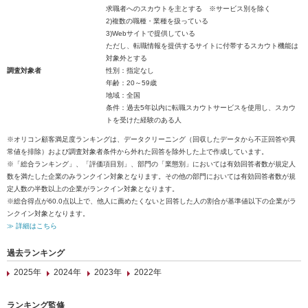
求職者へのスカウトを主とする ※サービス別を除く
2)複数の職種・業種を扱っている
3)Webサイトで提供している
ただし、転職情報を提供するサイトに付帯するスカウト機能は
対象外とする
調査対象者
性別：指定なし
年齢：20～59歳
地域：全国
条件：過去5年以内に転職スカウトサービスを使用し、スカウ
トを受けた経験のある人
※オリコン顧客満足度ランキングは、データクリーニング（回収したデータから不正回答や異
常値を排除）および調査対象者条件から外れた回答を除外した上で作成しています。
※「総合ランキング」、「評価項目別」、部門の「業態別」においては有効回答者数が規定人
数を満たした企業のみランクイン対象となります。その他の部門においては有効回答者数が規
定人数の半数以上の企業がランクイン対象となります。
※総合得点が60.0点以上で、他人に薦めたくないと回答した人の割合が基準値以下の企業がラ
ンクイン対象となります。
≫ 詳細はこちら
過去ランキング
2025年
2024年
2023年
2022年
ランキング監修