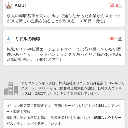
69
AMBI
.6
点
求人の年収基準が高い。今まで知らなかった企業からスカウト
が来て新しい企業を知ることが出来る。（30代／男性）
ミドルの転職
68
.1
点
転職サイトや転職エージェントサイトでは取り扱っていない案
件があったり、ヘッドハンティングがあったりと幅のある転職
活動が出来た。（40代／男性）
オリコンランキングは、株式会社オリコンを前身企業に1967年より
スタート。2006年からは顧客満足度調査を開始。転職スカウトサー
ビスは、2022年よりランキングを発表しています。
オリコン顧客満足度調査では、実際にサービスを利用した
4,391
人にアンケ
ート調査を実施。
満足度に関する回答を基に、調査企業
6
社を対象にした「
転職スカウトサー
ビス
」ランキングを発表しています。