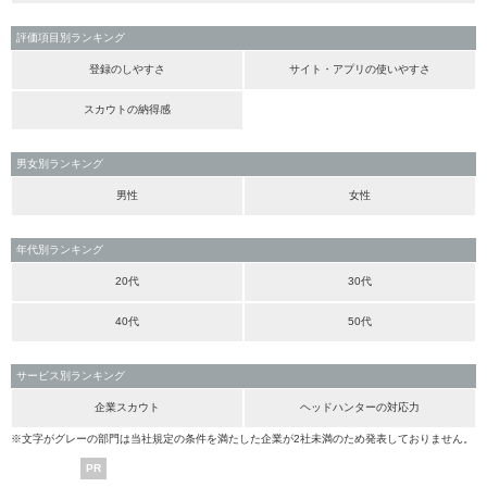
評価項目別ランキング
登録のしやすさ
サイト・アプリの使いやすさ
スカウトの納得感
男女別ランキング
男性
女性
年代別ランキング
20代
30代
40代
50代
サービス別ランキング
企業スカウト
ヘッドハンターの対応力
※文字がグレーの部門は当社規定の条件を満たした企業が2社未満のため発表しておりません。
PR