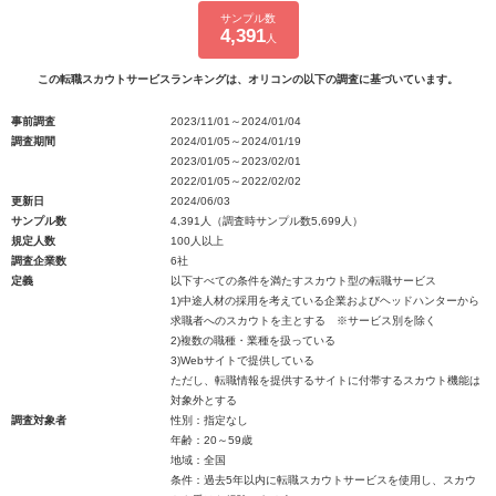
サンプル数
4,391
人
この転職スカウトサービスランキングは、オリコンの以下の調査に基づいています。
事前調査
2023/11/01～2024/01/04
調査期間
2024/01/05～2024/01/19
2023/01/05～2023/02/01
2022/01/05～2022/02/02
更新日
2024/06/03
サンプル数
4,391人（調査時サンプル数5,699人）
規定人数
100人以上
調査企業数
6社
定義
以下すべての条件を満たすスカウト型の転職サービス
1)中途人材の採用を考えている企業およびヘッドハンターから
求職者へのスカウトを主とする ※サービス別を除く
2)複数の職種・業種を扱っている
3)Webサイトで提供している
ただし、転職情報を提供するサイトに付帯するスカウト機能は
対象外とする
調査対象者
性別：指定なし
年齢：20～59歳
地域：全国
条件：過去5年以内に転職スカウトサービスを使用し、スカウ