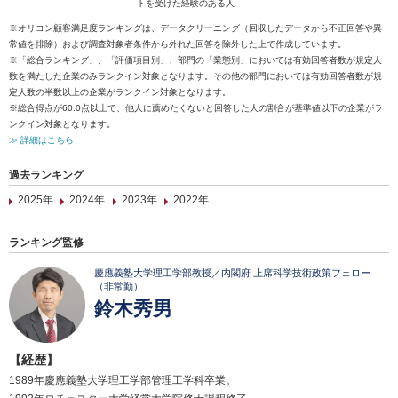
トを受けた経験のある人
※オリコン顧客満足度ランキングは、データクリーニング（回収したデータから不正回答や異
常値を排除）および調査対象者条件から外れた回答を除外した上で作成しています。
※「総合ランキング」、「評価項目別」、部門の「業態別」においては有効回答者数が規定人
数を満たした企業のみランクイン対象となります。その他の部門においては有効回答者数が規
定人数の半数以上の企業がランクイン対象となります。
※総合得点が60.0点以上で、他人に薦めたくないと回答した人の割合が基準値以下の企業がラ
ンクイン対象となります。
≫ 詳細はこちら
過去ランキング
2025年
2024年
2023年
2022年
ランキング監修
慶應義塾大学理工学部教授／内閣府 上席科学技術政策フェロー
（非常勤）
鈴木秀男
【経歴】
1989年慶應義塾大学理工学部管理工学科卒業。