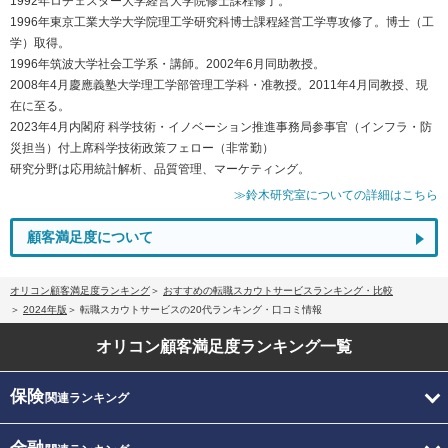
1992年ロチェスター大学経営大学院修士課程修了。
1996年東京工業大学大学院理工学研究科博士課程経営工学専攻修了。博士（工
学）取得。
1996年筑波大学社会工学系・講師。2002年6月同助教授。
2008年4月慶應義塾大学理工学部管理工学科・准教授。2011年4月同教授、現
在に至る。
2023年4月内閣府 科学技術・イノベーション推進事務局参事官（インフラ・防
災担当）付上席科学技術政策フェロー（非常勤）
研究分野は応用統計解析、品質管理、マーケティング。
≫鈴木研究室についての詳細はこちら
顧客満足度について
オリコン顧客満足度ランキング
おすすめの転職スカウトサービスランキング・比較
2024年版
転職スカウトサービスの20代ランキング・口コミ情報
オリコン顧客満足度
ランキング一覧
保険
関連ランキング