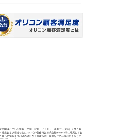
で公開されている情報（文字、写真、イラスト、画像データ等）及びこれ
・編集および構造などについての著作権は株式会社oricon MEに帰属してお
これらの情報を権利者の許可なく無断転載・複製などの二次利用を行うこ