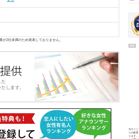
女性
業が2社未満のため発表しておりません。
PR
当サイト
らの配置
ります。