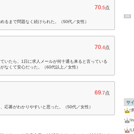
70
.5
点
PR
めるまで問題なく続けられた。（50代／女性）
70
.4
点
ていたら、1日に求人メールが何十通も来ると言っている
がなくて安心だった。（60代以上／女性）
69
.7
点
サ
、応募がわかりやすいと思った。（50代／女性）
I
L