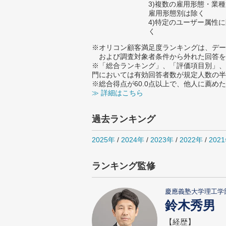
3)複数の雇用形態・業
雇用形態別は除く
4)特定のユーザー属性
く
※オリコン顧客満足度ランキングは、デー
および調査対象者条件から外れた回答を
※「総合ランキング」、「評価項目別」、
門においては有効回答者数が規定人数の半
※総合得点が60.0点以上で、他人に薦
≫ 詳細はこちら
過去ランキング
2025年
/
2024年
/
2023年
/
2022年
/
202
ランキング監修
慶應義塾大学理工学
鈴木秀男
【経歴】