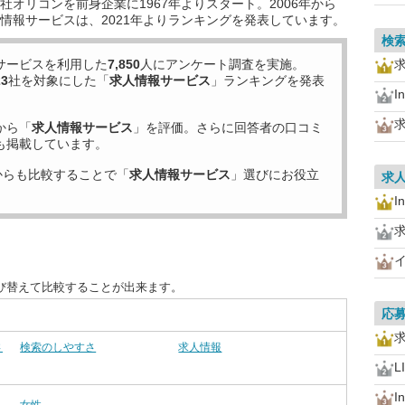
オリコンを前身企業に1967年よりスタート。2006年から
情報サービスは、2021年よりランキングを発表しています。
検
サービスを利用した
7,850
人にアンケート調査を実施。
23
社を対象にした「
求人情報サービス
」ランキングを発表
I
から「
求人情報サービス
」を評価。さらに回答者の口コミ
も掲載しています。
からも比較することで「
求人情報サービス
」選びにお役立
求
I
び替えて比較することが出来ます。
応
さ
検索のしやすさ
求人情報
L
I