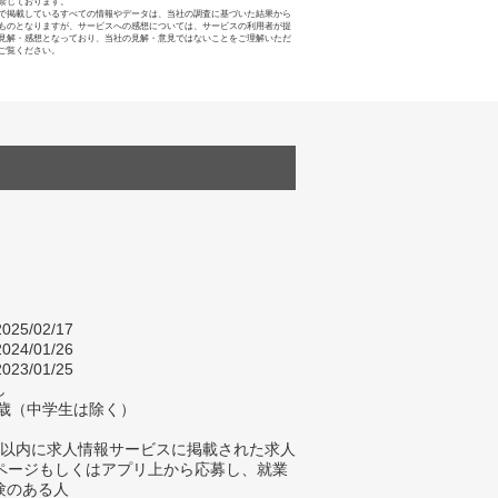
禁じております。
で掲載しているすべての情報やデータは、当社の調査に基づいた結果から
ものとなりますが、サービスへの感想については、サービスの利用者が提
見解・感想となっており、当社の見解・意見ではないことをご理解いただ
ご覧ください。
025/02/17
024/01/26
023/01/25
し
9歳（中学生は除く）
年以内に求人情報サービスに掲載された求人
bページもしくはアプリ上から応募し、就業
験のある人