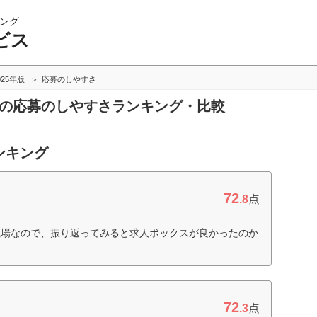
ング
ビス
025年版
応募のしやすさ
スの応募のしやすさランキング・比較
ンキング
72
.8
点
職場なので、振り返ってみると求人ボックスが良かったのか
72
.3
点