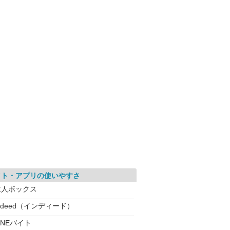
イト・アプリの使いやすさ
求人ボックス
ndeed（インディード）
INEバイト