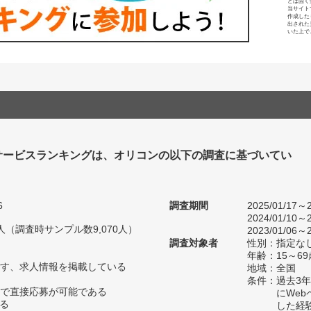
とは固く
当サイト
作成した
出された
いた上で
サービスランキングは、オリコンの以下の調査に基づいてい
6
調査期間
2025/01/17～2
2024/01/10～2
50人（調査時サンプル数9,070人）
2023/01/06～2
調査対象者
性別：指定な
年齢：15～6
す、求人情報を掲載している
地域：全国
条件：過去3
内で直接応募が可能である
にWe
いる
した経