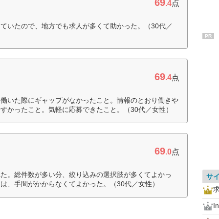
69
.4
点
ていたので、地方でも求人が多くて助かった。（30代／
PR
69
.4
点
に働いた際にギャップがなかったこと。情報のとおり働きや
すかったこと。気軽に応募できたこと。（30代／女性）
69
.0
点
れた。総件数が多い分、絞り込みの選択肢が多くてよかっ
サ
は、手間がかからなくてよかった。（30代／女性）
I