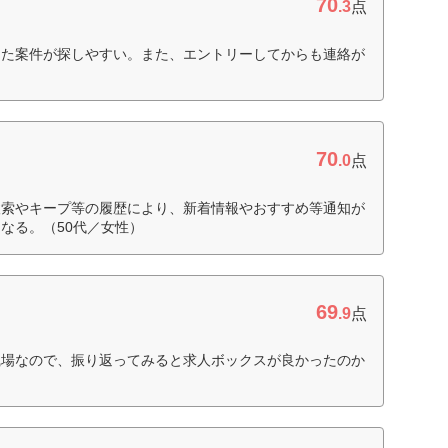
70
.3
点
った案件が探しやすい。また、エントリーしてからも連絡が
70
.0
点
検索やキープ等の履歴により、新着情報やおすすめ等通知が
なる。（50代／女性）
69
.9
点
職場なので、振り返ってみると求人ボックスが良かったのか