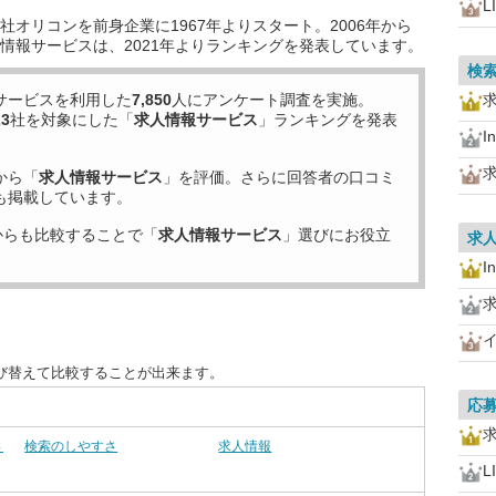
L
オリコンを前身企業に1967年よりスタート。2006年から
情報サービスは、2021年よりランキングを発表しています。
検
サービスを利用した
7,850
人にアンケート調査を実施。
23
社を対象にした「
求人情報サービス
」ランキングを発表
I
から「
求人情報サービス
」を評価。さらに回答者の口コミ
も掲載しています。
からも比較することで「
求人情報サービス
」選びにお役立
求
I
び替えて比較することが出来ます。
応
さ
検索のしやすさ
求人情報
L