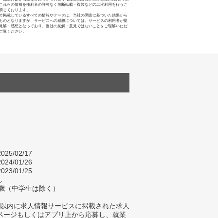
これらの情報を権利者の許可なく無断転載・複製などの二次利用を行うこ
禁じております。
で掲載しているすべての情報やデータは、当社の調査に基づいた結果から
ものとなりますが、サービスへの感想については、サービスの利用者が提
見解・感想となっており、当社の見解・意見ではないことをご理解いただ
ご覧ください。
025/02/17
024/01/26
023/01/25
し
9歳（中学生は除く）
年以内に求人情報サービスに掲載された求人
bページもしくはアプリ上から応募し、就業