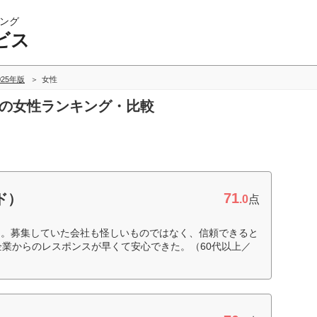
ング
ビス
025年版
女性
スの女性ランキング・比較
71
ド）
.0
点
た。募集していた会社も怪しいものではなく、信頼できると
も企業からのレスポンスが早くて安心できた。（60代以上／