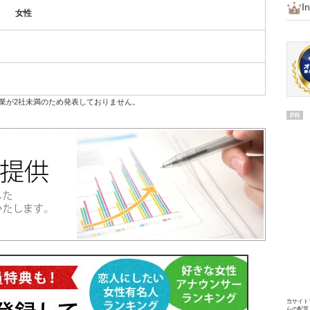
I
女性
業が2社未満のため発表しておりません。
PR
当サイト
らの配置