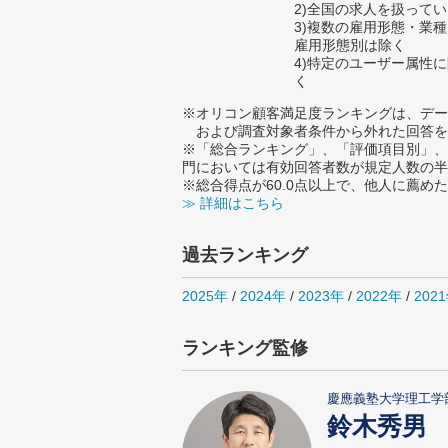
2)全国の求人を扱って
3)複数の雇用形態・業
雇用形態別は除く
4)特定のユーザー属性
く
※オリコン顧客満足度ランキングは、デー
および調査対象者条件から外れた回答を
※「総合ランキング」、「評価項目別」、
門においては有効回答者数が規定人数の半
※総合得点が60.0点以上で、他人に薦
≫ 詳細はこちら
過去ランキング
2025年
/
2024年
/
2023年
/
2022年
/
202
ランキング監修
慶應義塾大学理工学
鈴木秀男