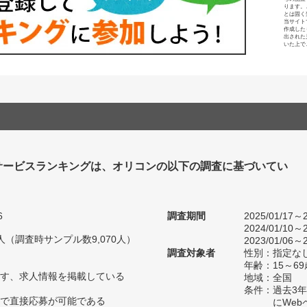
ります。
とは固く
当サイト
作成した
出された
いた上で
サービスランキングは、オリコンの以下の調査に基づいてい
6
調査期間
2025/01/17～2
2024/01/10～2
50人（調査時サンプル数9,070人）
2023/01/06～2
調査対象者
性別：指定な
年齢：15～6
す、求人情報を掲載している
地域：全国
条件：過去3
内で直接応募が可能である
にWe