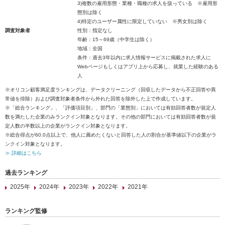
3)複数の雇用形態・業種・職種の求人を扱っている ※雇用形
態別は除く
4)特定のユーザー属性に限定していない ※男女別は除く
調査対象者
性別：指定なし
年齢：15～69歳（中学生は除く）
地域：全国
条件：過去3年以内に求人情報サービスに掲載された求人に
Webページもしくはアプリ上から応募し、就業した経験のある
人
※オリコン顧客満足度ランキングは、データクリーニング（回収したデータから不正回答や異
常値を排除）および調査対象者条件から外れた回答を除外した上で作成しています。
※「総合ランキング」、「評価項目別」、部門の「業態別」においては有効回答者数が規定人
数を満たした企業のみランクイン対象となります。その他の部門においては有効回答者数が規
定人数の半数以上の企業がランクイン対象となります。
※総合得点が60.0点以上で、他人に薦めたくないと回答した人の割合が基準値以下の企業がラ
ンクイン対象となります。
≫ 詳細はこちら
過去ランキング
2025年
2024年
2023年
2022年
2021年
ランキング監修