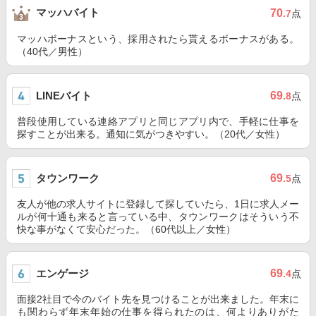
マッハバイト
70
.7
点
マッハボーナスという、採用されたら貰えるボーナスがある。
（40代／男性）
LINEバイト
69
.8
点
普段使用している連絡アプリと同じアプリ内で、手軽に仕事を
探すことが出来る。通知に気がつきやすい。（20代／女性）
タウンワーク
69
.5
点
友人が他の求人サイトに登録して探していたら、1日に求人メー
ルが何十通も来ると言っている中、タウンワークはそういう不
快な事がなくて安心だった。（60代以上／女性）
エンゲージ
69
.4
点
面接2社目で今のバイト先を見つけることが出来ました。年末に
も関わらず年末年始の仕事を得られたのは、何よりありがた