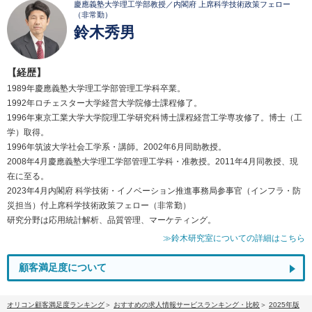
慶應義塾大学理工学部教授／内閣府 上席科学技術政策フェロー
（非常勤）
鈴木秀男
【経歴】
1989年慶應義塾大学理工学部管理工学科卒業。
1992年ロチェスター大学経営大学院修士課程修了。
1996年東京工業大学大学院理工学研究科博士課程経営工学専攻修了。博士（工
学）取得。
1996年筑波大学社会工学系・講師。2002年6月同助教授。
2008年4月慶應義塾大学理工学部管理工学科・准教授。2011年4月同教授、現
在に至る。
2023年4月内閣府 科学技術・イノベーション推進事務局参事官（インフラ・防
災担当）付上席科学技術政策フェロー（非常勤）
研究分野は応用統計解析、品質管理、マーケティング。
≫鈴木研究室についての詳細はこちら
顧客満足度について
オリコン顧客満足度ランキング
おすすめの求人情報サービスランキング・比較
2025年版