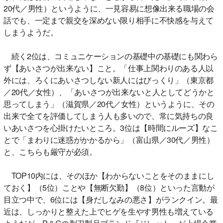
20代／男性）というように、一見容易に想像出来る職場の会
話でも、一定まで親交を深めない限り相手に不快感を与えて
しまうようだ。
続く2位は、コミュニケーションの基礎中の基礎にも関わら
ず【あいさつが出来ない】こと。「仕事上関わりのある人以
外には、ろくにあいさつしない新人にはびっくり」（東京都
／20代／女性）、「あいさつが出来ないと人としてどうかと
思ってしまう」（滋賀県／20代／女性）というように、その
出来で全てを評価してしまう人も多いので、常に気持ちの良
いあいさつを心掛けたいところ。3位は【時間にルーズ】なこ
とで「まわりに迷惑がかかるから」（富山県／30代／男性）
と、こちらも厳守が必須。
TOP10内には、そのほか【わからないことをそのままにし
ておく】（5位）ことや【無断欠勤】（8位）といった言動が
目立つ中で、6位には【身だしなみの悪さ】がランクイン。最
近は、しっかりと整えた上でヒゲを生やす男性も増えている