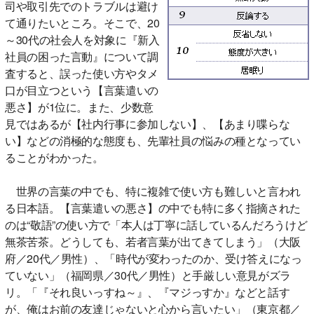
司や取引先でのトラブルは避け
て通りたいところ。そこで、20
～30代の社会人を対象に『新入
社員の困った言動』について調
査すると、誤った使い方やタメ
口が目立つという【言葉遣いの
悪さ】が1位に。また、少数意
見ではあるが【社内行事に参加しない】、【あまり喋らな
い】などの消極的な態度も、先輩社員の悩みの種となってい
ることがわかった。
世界の言葉の中でも、特に複雑で使い方も難しいと言われ
る日本語。【言葉遣いの悪さ】の中でも特に多く指摘された
のは“敬語”の使い方で「本人は丁寧に話しているんだろうけど
無茶苦茶。どうしても、若者言葉が出てきてしまう」（大阪
府／20代／男性）、「時代が変わったのか、受け答えになっ
ていない」（福岡県／30代／男性）と手厳しい意見がズラ
リ。「『それ良いっすね～』、『マジっすか』などと話す
が、俺はお前の友達じゃないと心から言いたい」（東京都／