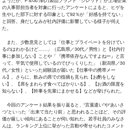
ようだが、P＆Gの剃刀製品ブランド『ジレット』が上場企業
の人事部担当者を対象に行ったアンケートによると、ヒゲを
生やした部下に対する印象として92％が「好感を持てない」
と回答。身だしなみが社内評価に影響している様子が伺え
た。
また、少数意見としては「仕事とプライベートを分けてい
るのはわかるけど……」（広島県／30代／男性）と【社内行
事に参加しない】ことや「『携帯依存なんですよねー』と言
って、平気で使用しているのでびっくりした」（新潟県／30
代／女性）といった経験談が届いた【仕事中の携帯メー
ル】。さらに、飲みの席での指摘も見られ【お酌をしな
い】、【席をまわらず食べてばかりいる】、【お酒の限度を
知らない】、【幹事を先輩にまかせる】などが挙げられた。
今回のアンケート結果を振り返ると、“言葉遣い”や“あいさ
つ”といった「出来て当たり前」と思われることほど、その評
価が厳しい傾向にあることが伺い知れた。若手社員のみなさ
んは、ランキング上位に挙がった言動や寄せられたコメント