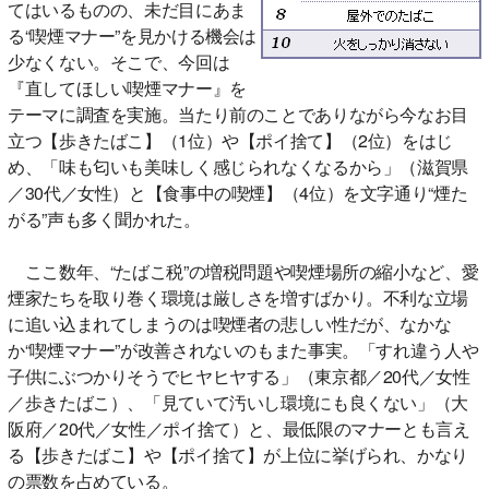
てはいるものの、未だ目にあま
る“喫煙マナー”を見かける機会は
少なくない。そこで、今回は
『直してほしい喫煙マナー』を
テーマに調査を実施。当たり前のことでありながら今なお目
立つ【歩きたばこ】（1位）や【ポイ捨て】（2位）をはじ
め、「味も匂いも美味しく感じられなくなるから」（滋賀県
／30代／女性）と【食事中の喫煙】（4位）を文字通り“煙た
がる”声も多く聞かれた。
ここ数年、“たばこ税”の増税問題や喫煙場所の縮小など、愛
煙家たちを取り巻く環境は厳しさを増すばかり。不利な立場
に追い込まれてしまうのは喫煙者の悲しい性だが、なかな
か“喫煙マナー”が改善されないのもまた事実。「すれ違う人や
子供にぶつかりそうでヒヤヒヤする」（東京都／20代／女性
／歩きたばこ）、「見ていて汚いし環境にも良くない」（大
阪府／20代／女性／ポイ捨て）と、最低限のマナーとも言え
る【歩きたばこ】や【ポイ捨て】が上位に挙げられ、かなり
の票数を占めている。