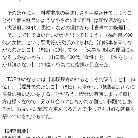
そのほかにも、料理本来の美味しさを半減させてしまうこ
とや「個人経営のような小さめの料理店には喫煙席がない」
（大阪府／30代／男性）などの理由から【食事中の喫煙】。
「そこまでして吸いたいのかと思ってしまう」（福岡県／30
代／女性）という疑問符が投げかけられた【自転車を乗りな
がらのたばこ】（8位）に対してや、「火事や怪我の原因にも
なるし危ないから」（山口県／30代／女性）と、【火をしっ
かり消さない】（10位）行為にも指摘が目立った。
TOP10のなかには【非喫煙者のいるところで吸うこと】（6
位）、【屋外でのたばこ】（8位）も挙がり、喫煙者はさらに
肩身の狭い思いをすることだろう。喫煙の有無によって感じ
方は様々なので、分かり合うのはなかなか難しい問題ではあ
るが、お互いに“配慮”を重んじることで少しでも良好な関係を
築いていきたいものだ。
【調査概要】