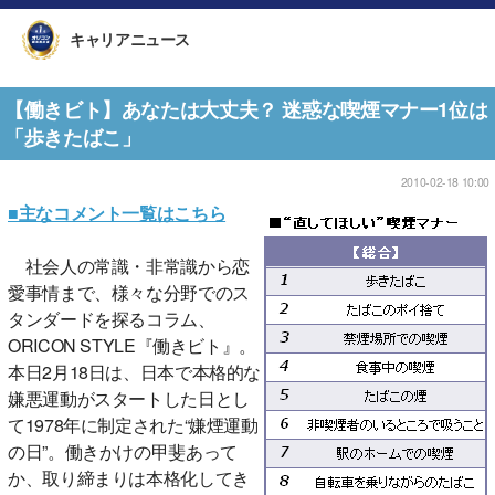
キャリアニュース
【働きビト】あなたは大丈夫？ 迷惑な喫煙マナー1位は
「歩きたばこ」
2010-02-18 10:00
■主なコメント一覧はこちら
社会人の常識・非常識から恋
愛事情まで、様々な分野でのス
タンダードを探るコラム、
ORICON STYLE『働きビト』。
本日2月18日は、日本で本格的な
嫌悪運動がスタートした日とし
て1978年に制定された“嫌煙運動
の日”。働きかけの甲斐あって
か、取り締まりは本格化してき