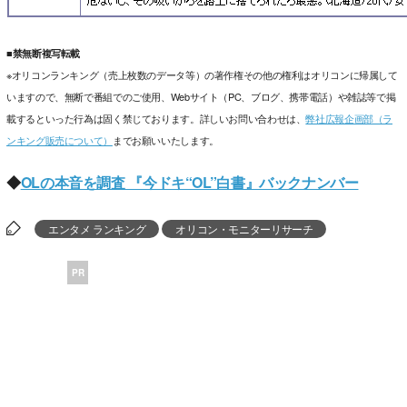
■禁無断複写転載
※オリコンランキング（売上枚数のデータ等）の著作権その他の権利はオリコンに帰属して
いますので、無断で番組でのご使用、Webサイト（PC、ブログ、携帯電話）や雑誌等で掲
載するといった行為は固く禁じております。詳しいお問い合わせは、
弊社広報企画部（ラ
ンキング販売について）
までお願いいたします。
◆
OLの本音を調査 『今ドキ“OL”白書』バックナンバー
エンタメ ランキング
オリコン・モニターリサーチ
PR