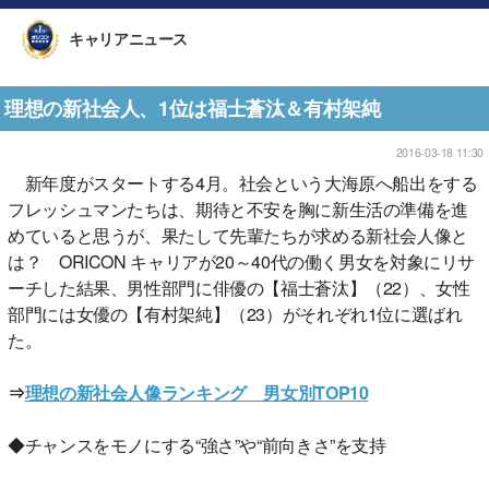
キャリアニュース
理想の新社会人、1位は福士蒼汰＆有村架純
2016-03-18 11:30
新年度がスタートする4月。社会という大海原へ船出をする
フレッシュマンたちは、期待と不安を胸に新生活の準備を進
めていると思うが、果たして先輩たちが求める新社会人像と
は？ ORICON キャリアが20～40代の働く男女を対象にリサ
ーチした結果、男性部門に俳優の【福士蒼汰】（22）、女性
部門には女優の【有村架純】（23）がそれぞれ1位に選ばれ
た。
⇒
理想の新社会人像ランキング 男女別TOP10
◆チャンスをモノにする“強さ”や“前向きさ”を支持