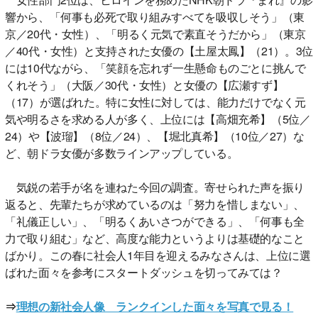
響から、「何事も必死で取り組みすべてを吸収しそう」（東
京／20代・女性）、「明るく元気で素直そうだから」（東京
／40代・女性）と支持された女優の【土屋太鳳】（21）。3位
には10代ながら、「笑顔を忘れず一生懸命ものごとに挑んで
くれそう」（大阪／30代・女性）と女優の【広瀬すず】
（17）が選ばれた。特に女性に対しては、能力だけでなく元
気や明るさを求める人が多く、上位には【高畑充希】（5位／
24）や【波瑠】（8位／24）、【堀北真希】（10位／27）な
ど、朝ドラ女優が多数ラインアップしている。
気鋭の若手が名を連ねた今回の調査。寄せられた声を振り
返ると、先輩たちが求めているのは「努力を惜しまない」、
「礼儀正しい」、「明るくあいさつができる」、「何事も全
力で取り組む」など、高度な能力というよりは基礎的なこと
ばかり。この春に社会人1年目を迎えるみなさんは、上位に選
ばれた面々を参考にスタートダッシュを切ってみては？
⇒
理想の新社会人像 ランクインした面々を写真で見る！