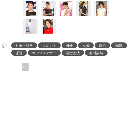
社会・科学
タレント
俳優
女優
就活
転職
派遣
オフィスマナー
福士蒼汰
有村架純
PR