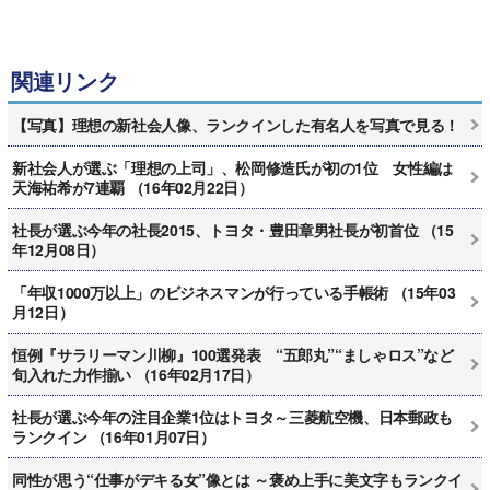
関連リンク
【写真】理想の新社会人像、ランクインした有名人を写真で見る！
新社会人が選ぶ「理想の上司」、松岡修造氏が初の1位 女性編は
天海祐希が7連覇 （16年02月22日）
社長が選ぶ今年の社長2015、トヨタ・豊田章男社長が初首位 （15
年12月08日）
「年収1000万以上」のビジネスマンが行っている手帳術 （15年03
月12日）
恒例『サラリーマン川柳』100選発表 “五郎丸”“ましゃロス”など
旬入れた力作揃い （16年02月17日）
社長が選ぶ今年の注目企業1位はトヨタ～三菱航空機、日本郵政も
ランクイン （16年01月07日）
同性が思う“仕事がデキる女”像とは ～褒め上手に美文字もランクイ