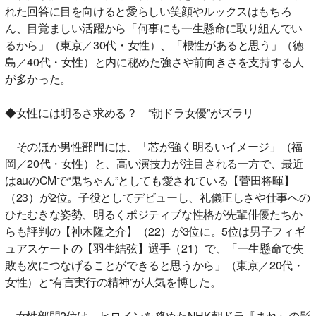
れた回答に目を向けると愛らしい笑顔やルックスはもちろ
ん、目覚ましい活躍から「何事にも一生懸命に取り組んでい
るから」（東京／30代・女性）、「根性があると思う」（徳
島／40代・女性）と内に秘めた強さや前向きさを支持する人
が多かった。
◆女性には明るさ求める？ “朝ドラ女優”がズラリ
そのほか男性部門には、「芯が強く明るいイメージ」（福
岡／20代・女性）と、高い演技力が注目される一方で、最近
はauのCMで“鬼ちゃん”としても愛されている【菅田将暉】
（23）が2位。子役としてデビューし、礼儀正しさや仕事への
ひたむきな姿勢、明るくポジティブな性格が先輩俳優たちか
らも評判の【神木隆之介】（22）が3位に。5位は男子フィギ
ュアスケートの【羽生結弦】選手（21）で、「一生懸命で失
敗も次につなげることができると思うから」（東京／20代・
女性）と“有言実行の精神”が人気を博した。
女性部門2位は、ヒロインを務めたNHK朝ドラ『まれ』の影