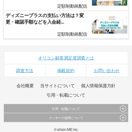
定額制動画配信
ディズニープラスの支払い方法は？変
更・確認手順などを入会経...
定額制動画配信
オリコン顧客満足度調査とは
調査方法
掲載規約
お問い合わせ
会社概要
当サイトについて
個人情報保護方針
引用・転載について
引用・転載について
クッキーの使用について
当サイトで公開されている情報（文字、写真、イラスト、画像データ等）及びこれらの配
置・編集および構造などについての著作権は株式会社oricon MEに帰属しております。
このサイトでは Cookie を使用して、ユーザーに合わせたコンテンツや広告の表示、ソーシャ
© oricon ME inc.
これらの情報を権利者の許可なく無断転載・複製などの二次利用を行うことは固く禁じてお