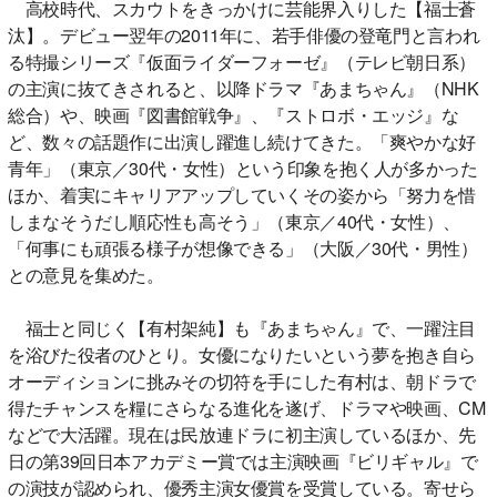
高校時代、スカウトをきっかけに芸能界入りした【福士蒼
汰】。デビュー翌年の2011年に、若手俳優の登竜門と言われ
る特撮シリーズ『仮面ライダーフォーゼ』（テレビ朝日系）
の主演に抜てきされると、以降ドラマ『あまちゃん』（NHK
総合）や、映画『図書館戦争』、『ストロボ・エッジ』な
ど、数々の話題作に出演し躍進し続けてきた。「爽やかな好
青年」（東京／30代・女性）という印象を抱く人が多かった
ほか、着実にキャリアアップしていくその姿から「努力を惜
しまなそうだし順応性も高そう」（東京／40代・女性）、
「何事にも頑張る様子が想像できる」（大阪／30代・男性）
との意見を集めた。
福士と同じく【有村架純】も『あまちゃん』で、一躍注目
を浴びた役者のひとり。女優になりたいという夢を抱き自ら
オーディションに挑みその切符を手にした有村は、朝ドラで
得たチャンスを糧にさらなる進化を遂げ、ドラマや映画、CM
などで大活躍。現在は民放連ドラに初主演しているほか、先
日の第39回日本アカデミー賞では主演映画『ビリギャル』で
の演技が認められ、優秀主演女優賞を受賞している。寄せら