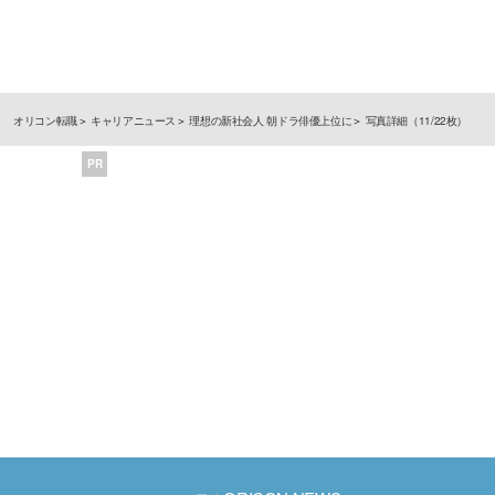
オリコン転職
キャリアニュース
理想の新社会人 朝ドラ俳優上位に
写真詳細（11/22枚）
PR