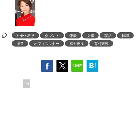
社会・科学
タレント
俳優
女優
就活
転職
派遣
オフィスマナー
福士蒼汰
有村架純
PR