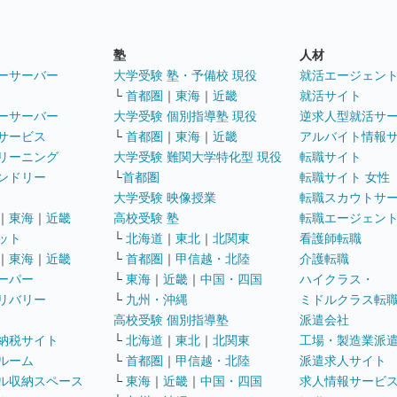
塾
人材
ーサーバー
大学受験 塾・予備校 現役
就活エージェン
└
首都圏
｜
東海
｜
近畿
就活サイト
ーサーバー
大学受験 個別指導塾 現役
逆求人型就活サ
サービス
└
首都圏
｜
東海
｜
近畿
アルバイト情報
リーニング
大学受験 難関大学特化型 現役
転職サイト
ンドリー
└
首都圏
転職サイト 女性
大学受験 映像授業
転職スカウトサ
｜
東海
｜
近畿
高校受験 塾
転職エージェン
ット
└
北海道
｜
東北
｜
北関東
看護師転職
｜
東海
｜
近畿
└
首都圏
｜
甲信越・北陸
介護転職
ーパー
└
東海
｜
近畿
｜
中国・四国
ハイクラス・
リバリー
└
九州・沖縄
ミドルクラス転
高校受験 個別指導塾
派遣会社
納税サイト
└
北海道
｜
東北
｜
北関東
工場・製造業派
ルーム
└
首都圏
｜
甲信越・北陸
派遣求人サイト
ル収納スペース
└
東海
｜
近畿
｜
中国・四国
求人情報サービ