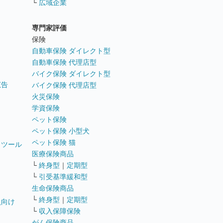
└
広域企業
専門家評価
ト
保険
自動車保険 ダイレクト型
自動車保険 代理店型
バイク保険 ダイレクト型
広告
バイク保険 代理店型
火災保険
学資保険
ペット保険
ペット保険 小型犬
ペット保険 猫
トツール
医療保険商品
└
終身型
｜
定期型
└
引受基準緩和型
生命保険商品
└
終身型
｜
定期型
員向け
└
収入保障保険
がん保険商品