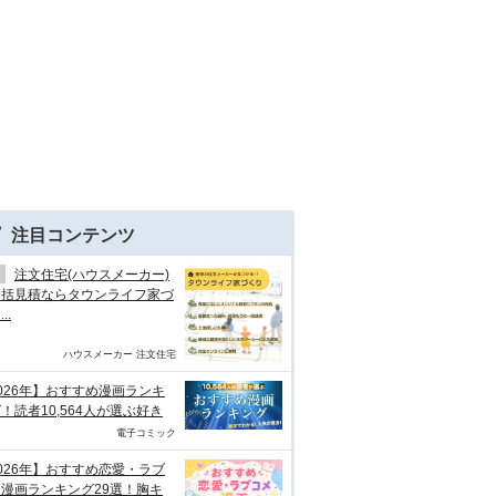
注目コンテンツ
注文住宅(ハウスメーカー)
一括見積ならタウンライフ家づ
..
ハウスメーカー 注文住宅
026年】おすすめ漫画ランキ
！読者10,564人が選ぶ好き
電子コミック
026年】おすすめ恋愛・ラブ
漫画ランキング29選！胸キ