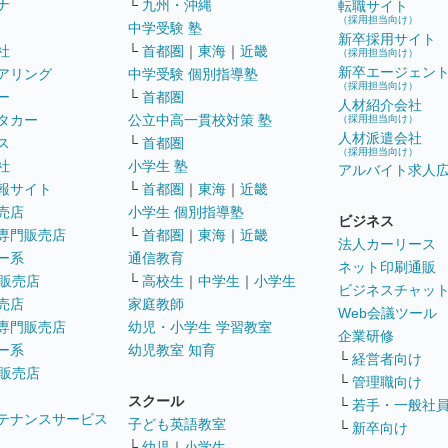
ナ
└
九州・沖縄
転職サイト
（採用担当向け）
中学受験 塾
新卒採用サイト
社
└
首都圏
｜
東海
｜
近畿
（採用担当向け）
新卒エージェン
アリング
中学受験 個別指導塾
（採用担当向け）
ー
└
首都圏
人材紹介会社
タカー
公立中高一貫校対策 塾
（採用担当向け）
人材派遣会社
ス
└
首都圏
（採用担当向け）
社
小学生 塾
アルバイト求人
報サイト
└
首都圏
｜
東海
｜
近畿
売店
小学生 個別指導塾
ビジネス
専門販売店
└
首都圏
｜
東海
｜
近畿
法人カーリース
ー系
通信教育
ネット印刷通販
販売店
└
高校生
｜
中学生
｜
小学生
ビジネスチャッ
売店
家庭教師
Web会議ツール
専門販売店
幼児・小学生 学習教室
企業研修
ー系
幼児教室 知育
└
経営者向け
販売店
└
管理職向け
スクール
└
若手・一般社
テナンスサービス
子ども英語教室
└
新卒向け
└
幼児
｜
小学生