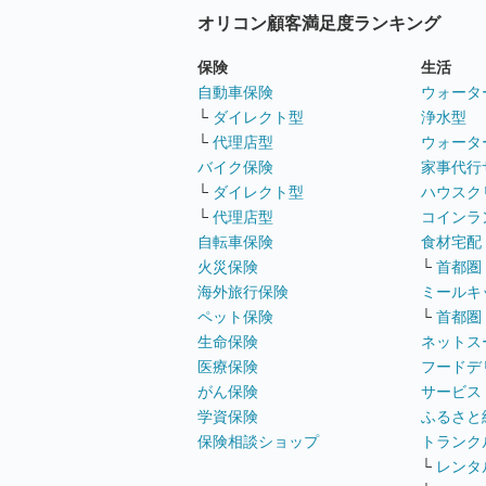
オリコン顧客満足度ランキング
保険
生活
自動車保険
ウォータ
└
ダイレクト型
浄水型
└
代理店型
ウォータ
バイク保険
家事代行
└
ダイレクト型
ハウスク
└
代理店型
コインラ
自転車保険
食材宅配
火災保険
└
首都圏
海外旅行保険
ミールキ
ペット保険
└
首都圏
生命保険
ネットス
医療保険
フードデ
がん保険
サービス
学資保険
ふるさと
保険相談ショップ
トランク
└
レンタ