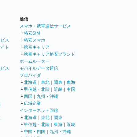
通信
ト
スマホ・携帯通信サービス
└
格安SIM
ービス
└
格安スマホ
サイト
└
携帯キャリア
└
携帯キャリア格安ブランド
ホームルーター
ービス
モバイルデータ通信
ト
プロバイダ
└
北海道
｜
東北
｜
関東
｜
東海
└
甲信越・北陸
｜
近畿
｜
中国
└
四国
｜
九州・沖縄
職
└
広域企業
インターネット回線
遣
└
北海道
｜
東北
｜
関東
└
甲信越・北陸
｜
東海
｜
近畿
ス
└
中国・四国
｜
九州・沖縄