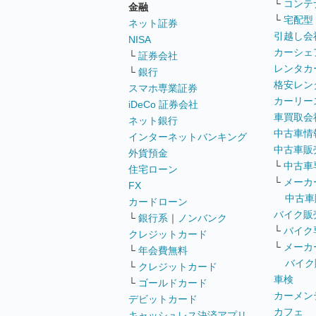
└
コンテ
金融
└
宅配型
ネット証券
引越し会
NISA
カーシェ
└
証券会社
レンタカ
└
銀行
格安レン
スマホ専業証券
カーリー
iDeCo 証券会社
車買取会
ネット銀行
中古車情
インターネットバンキング
中古車販
外貨預金
└
中古車
住宅ローン
└
メーカ
FX
中古車
カードローン
バイク販
└
銀行系
｜
ノンバンク
└
バイク
クレジットカード
└
メーカ
└
年会費無料
バイク
└
クレジットカード
車検
└
ゴールドカード
カーメン
デビットカード
カフェ
キャッシュレス決済アプリ