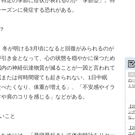
、特定の季節に症状が表れるのが「季節型」。特
シーズンに発症する恐れがある。
？
、冬が明ける3月頃になると回復がみられるのが
が引き金となって、心の状態を穏やかに保つため
脳内の神経伝達物質が減ることが一因と言われて
眠または何時間寝ても起きられない、1日中眠
の
くり.
食べたくなり、体重が増える」、「不安感やイラ
首や肩のコリを感じる」などがある。
【2
ング
いこと
な...
【2
コメ