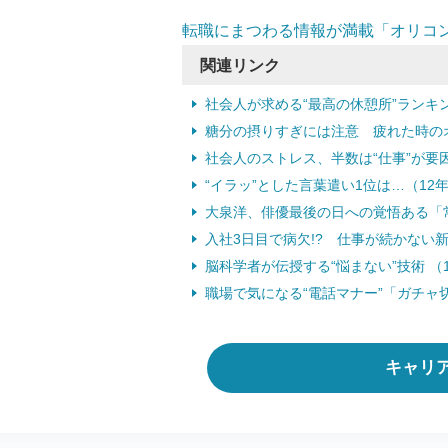
転職にまつわる情報が満載「オリコ
関連リンク
社会人が求める“最高の休憩所”ランキング
糖分の摂りすぎには注意 疲れた時のオス
社会人のストレス、半数は“仕事”が要因 
“イラッ”とした言葉遣い1位は…（12年
大泉洋、俳優最後の日への覚悟ある「常に
入社3日目で病欠!? 仕事が続かない新
脳科学者が伝授する“悩まない”技術 （1
職場で気になる“電話マナー”「ガチャ切
キャリ