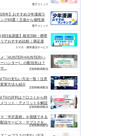
電子コミック
026年】おすすめ少年漫画ラ
ング64選！王道から個性派
電子コミック
0,883名調査】格安SIM・携帯
ャリアおすすめ比較｜満足度
スマホ・携帯通信サービス
メ「HUNTER×HUNTER(ハ
ーハンター)」の配信先は？
...
定額制動画配信
M TVの支払い方法一覧！注意
や変更方法も紹介
定額制動画配信
M TVの評判は？口コミから特
、メリット・デメリットを解説
定額制動画配信
ラマ「半沢直樹」を視聴できる
配信サービス・サブスクを...
定額制動画配信
ィズニープラスの支払い方法