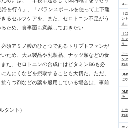
ためには、「早寝早起きして体内時計をリセッ
ュ...
光浴を行う」、「バランスボールを使って上下運
【2
できるセルフケアを。また、セロトニン不足がう
ンキ
ま...
いるため、食事面も意識しておきたい。
【1
キ
ラ...
必須アミノ酸のひとつであるトリプトファンが
アニ
ないため、大豆製品や乳製品、ナッツ類などの食
ンタ
また、セロトニンの合成にはビタミンB6も必
動画サ
、にんにくなどを摂取することも大切だ。ただ、
DM
点
、抗うつ剤などの薬を服用している場合は、事前
。
DM
徴
ルタント）
ド
動画
デ