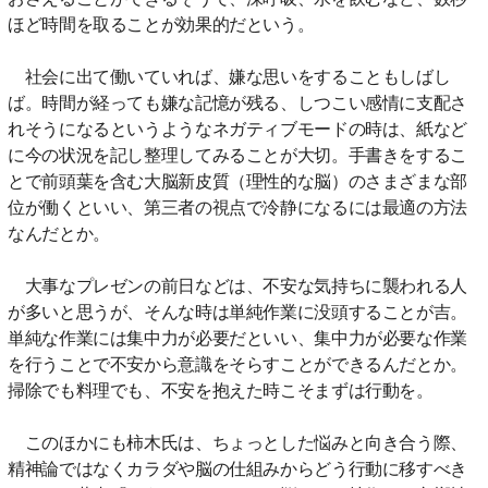
ほど時間を取ることが効果的だという。
社会に出て働いていれば、嫌な思いをすることもしばし
ば。時間が経っても嫌な記憶が残る、しつこい感情に支配さ
れそうになるというようなネガティブモードの時は、紙など
に今の状況を記し整理してみることが大切。手書きをするこ
とで前頭葉を含む大脳新皮質（理性的な脳）のさまざまな部
位が働くといい、第三者の視点で冷静になるには最適の方法
なんだとか。
大事なプレゼンの前日などは、不安な気持ちに襲われる人
が多いと思うが、そんな時は単純作業に没頭することが吉。
単純な作業には集中力が必要だといい、集中力が必要な作業
を行うことで不安から意識をそらすことができるんだとか。
掃除でも料理でも、不安を抱えた時こそまずは行動を。
このほかにも柿木氏は、ちょっとした悩みと向き合う際、
精神論ではなくカラダや脳の仕組みからどう行動に移すべき