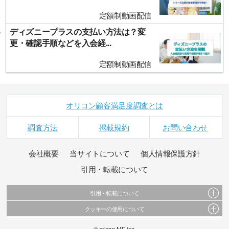
定額制動画配信
ディズニープラスの支払い方法は？変
更・確認手順などを入会経...
定額制動画配信
オリコン顧客満足度調査とは
調査方法
掲載規約
お問い合わせ
会社概要
当サイトについて
個人情報保護方針
引用・転載について
引用・転載について
クッキーの使用について
当サイトで公開されている情報（文字、写真、イラスト、画像データ等）及びこれらの配
置・編集および構造などについての著作権は株式会社oricon MEに帰属しております。
このサイトでは Cookie を使用して、ユーザーに合わせたコンテンツや広告の表示、ソーシャ
© oricon ME inc.