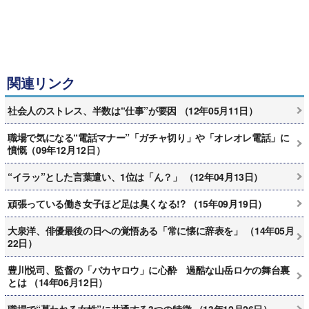
関連リンク
社会人のストレス、半数は“仕事”が要因 （12年05月11日）
職場で気になる“電話マナー”「ガチャ切り」や「オレオレ電話」に
憤慨（09年12月12日）
“イラッ”とした言葉遣い、1位は「ん？」 （12年04月13日）
頑張っている働き女子ほど足は臭くなる!? （15年09月19日）
大泉洋、俳優最後の日への覚悟ある「常に懐に辞表を」 （14年05月
22日）
豊川悦司、監督の「バカヤロウ」に心酔 過酷な山岳ロケの舞台裏
とは （14年06月12日）
職場で“慕われる女性”に共通する3つの特徴 （13年12月26日）