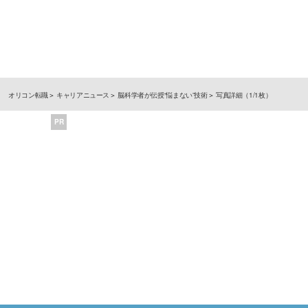
オリコン転職
キャリアニュース
脳科学者が伝授“悩まない”技術
写真詳細（1/1枚）
PR