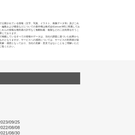
で公開されている情報（文字、写真、イラスト、画像データ等）及びこれ
・編集および構造などについての著作権は株式会社oricon MEに帰属してお
これらの情報を権利者の許可なく無断転載・複製などの二次利用を行うこ
禁じております。
で掲載しているすべての情報やデータは、当社の調査に基づいた結果から
ものとなりますが、サービスへの感想については、サービスの利用者が提
見解・感想となっており、当社の見解・意見ではないことをご理解いただ
ご覧ください。
023/09/25
022/08/08
021/08/30