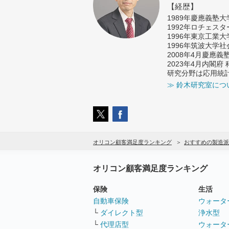
【経歴】
1989年慶應義塾
1992年ロチェス
1996年東京工業
1996年筑波大学
2008年4月慶應
2023年4月内閣
研究分野は応用統
≫ 鈴木研究室につ
オリコン顧客満足度ランキング
おすすめの製造派
オリコン顧客満足度ランキング
保険
生活
自動車保険
ウォータ
└
ダイレクト型
浄水型
└
代理店型
ウォータ