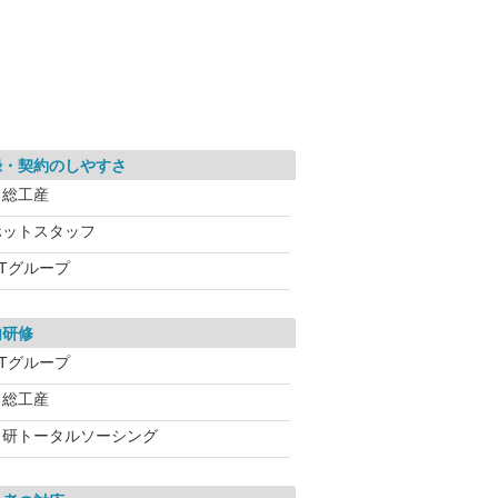
録・契約のしやすさ
日総工産
ホットスタッフ
UTグループ
内研修
UTグループ
日総工産
日研トータルソーシング