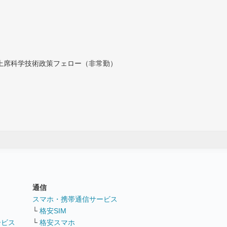
付上席科学技術政策フェロー（非常勤）
通信
ト
スマホ・携帯通信サービス
└
格安SIM
ービス
└
格安スマホ