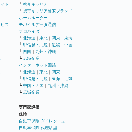
サイト
└
携帯キャリア
└
携帯キャリア格安ブランド
ホームルーター
ービス
モバイルデータ通信
ト
プロバイダ
└
北海道
｜
東北
｜
関東
｜
東海
└
甲信越・北陸
｜
近畿
｜
中国
└
四国
｜
九州・沖縄
職
└
広域企業
インターネット回線
遣
└
北海道
｜
東北
｜
関東
└
甲信越・北陸
｜
東海
｜
近畿
ス
└
中国・四国
｜
九州・沖縄
└
広域企業
専門家評価
ト
保険
自動車保険 ダイレクト型
自動車保険 代理店型