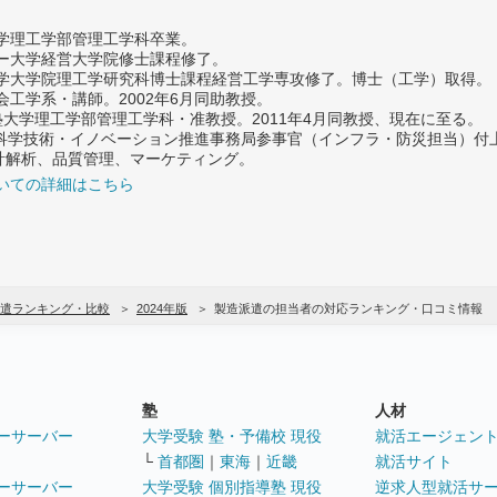
大学理工学部管理工学科卒業。
ター大学経営大学院修士課程修了。
大学大学院理工学研究科博士課程経営工学専攻修了。博士（工学）取得。
社会工学系・講師。2002年6月同助教授。
義塾大学理工学部管理工学科・准教授。2011年4月同教授、現在に至る。
府 科学技術・イノベーション推進事務局参事官（インフラ・防災担当）
計解析、品質管理、マーケティング。
いての詳細はこちら
遣ランキング・比較
2024年版
製造派遣の担当者の対応ランキング・口コミ情報
塾
人材
ーサーバー
大学受験 塾・予備校 現役
就活エージェン
└
首都圏
｜
東海
｜
近畿
就活サイト
ーサーバー
大学受験 個別指導塾 現役
逆求人型就活サ