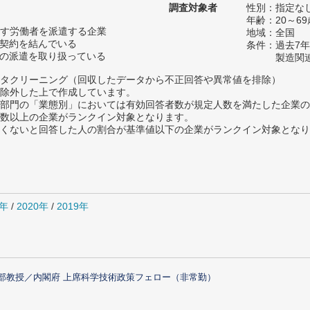
調査対象者
性別：指定な
年齢：20～69
す労働者を派遣する企業
地域：全国
用契約を結んでいる
条件：過去7
務の派遣を取り扱っている
製造関
タクリーニング（回収したデータから不正回答や異常値を排除）
除外した上で作成しています。
部門の「業態別」においては有効回答者数が規定人数を満たした企業の
数以上の企業がランクイン対象となります。
めたくないと回答した人の割合が基準値以下の企業がランクイン対象とな
1年
/
2020年
/
2019年
部教授／内閣府 上席科学技術政策フェロー（非常勤）