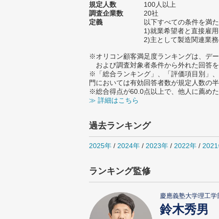
規定人数
100人以上
調査企業数
20社
定義
以下すべての条件を満た
1)就業希望者と直接雇
2)主として製造関連業
※オリコン顧客満足度ランキングは、デー
および調査対象者条件から外れた回答を
※「総合ランキング」、「評価項目別」、
門においては有効回答者数が規定人数の半
※総合得点が60.0点以上で、他人に薦
≫ 詳細はこちら
過去ランキング
2025年
/
2024年
/
2023年
/
2022年
/
202
ランキング監修
慶應義塾大学理工学
鈴木秀男