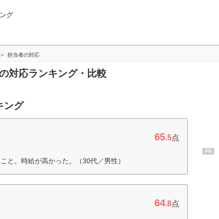
ング
担当者の対応
者の対応ランキング・比較
キング
65
.5
点
PR
こと。時給が高かった。（30代／男性）
64
.8
点