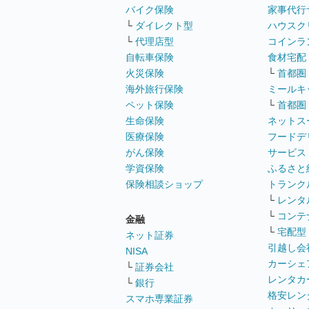
バイク保険
家事代行
└
ダイレクト型
ハウスク
└
代理店型
コインラ
自転車保険
食材宅配
火災保険
└
首都圏
海外旅行保険
ミールキ
ペット保険
└
首都圏
生命保険
ネットス
医療保険
フードデ
がん保険
サービス
学資保険
ふるさと
保険相談ショップ
トランク
└
レンタ
└
コンテ
金融
└
宅配型
ネット証券
引越し会
NISA
カーシェ
└
証券会社
レンタカ
└
銀行
格安レン
スマホ専業証券