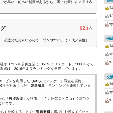
担
までが早い。前払い制度があるから、困った時にすぐ振り込
62
ング
.1
点
情
、派遣の社員もいるので、聞きやすい。（50代／男性）
オリコンを前身企業に1967年よりスタート。2006年から
派遣は、2019年よりランキングを発表しています。
交
サービスを利用した
1,631
人にアンケート調査を実施。
20
社を対象にした「
製造派遣
」ランキングを発表していま
から「
製造派遣
」を評価。さらに回答者の口コミや評判と
ています。
からも比較することで「
製造派遣
」選びにお役立てくださ