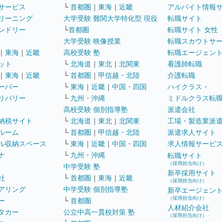
サービス
└
首都圏
｜
東海
｜
近畿
アルバイト情報
リーニング
大学受験 難関大学特化型 現役
転職サイト
ンドリー
└
首都圏
転職サイト 女性
大学受験 映像授業
転職スカウトサ
｜
東海
｜
近畿
高校受験 塾
転職エージェン
ット
└
北海道
｜
東北
｜
北関東
看護師転職
｜
東海
｜
近畿
└
首都圏
｜
甲信越・北陸
介護転職
ーパー
└
東海
｜
近畿
｜
中国・四国
ハイクラス・
リバリー
└
九州・沖縄
ミドルクラス転
高校受験 個別指導塾
派遣会社
納税サイト
└
北海道
｜
東北
｜
北関東
工場・製造業派
ルーム
└
首都圏
｜
甲信越・北陸
派遣求人サイト
ル収納スペース
└
東海
｜
近畿
｜
中国・四国
求人情報サービ
ナ
└
九州・沖縄
転職サイト
（採用担当向け）
中学受験 塾
新卒採用サイト
社
└
首都圏
｜
東海
｜
近畿
（採用担当向け）
アリング
中学受験 個別指導塾
新卒エージェン
（採用担当向け）
ー
└
首都圏
人材紹介会社
タカー
公立中高一貫校対策 塾
（採用担当向け）