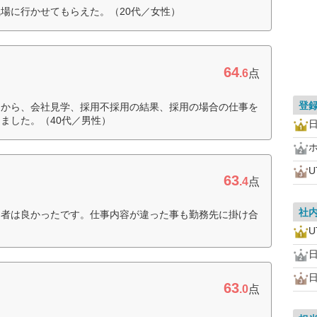
場に行かせてもらえた。（20代／女性）
64
.6
点
登
てから、会社見学、採用不採用の結果、採用の場合の仕事を
ました。（40代／男性）
63
.4
点
社
当者は良かったです。仕事内容が違った事も勤務先に掛け合
）
63
.0
点