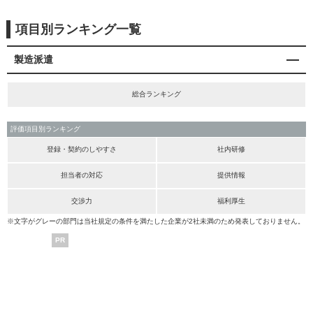
項目別ランキング一覧
製造派遣
総合ランキング
評価項目別ランキング
登録・契約のしやすさ
社内研修
担当者の対応
提供情報
交渉力
福利厚生
※文字がグレーの部門は当社規定の条件を満たした企業が2社未満のため発表しておりません。
PR