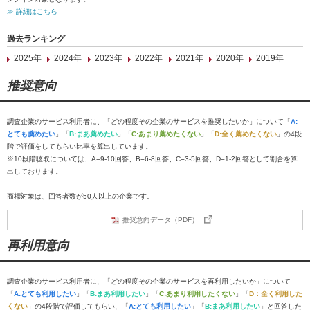
≫ 詳細はこちら
過去ランキング
2025年
2024年
2023年
2022年
2021年
2020年
2019年
推奨意向
調査企業のサービス利用者に、「どの程度その企業のサービスを推奨したいか」について「
A:
とても薦めたい
」「
B:まあ薦めたい
」「
C:あまり薦めたくない
」「
D:全く薦めたくない
」の4段
階で評価をしてもらい比率を算出しています。
※10段階聴取については、A=9-10回答、B=6-8回答、C=3-5回答、D=1-2回答として割合を算
出しております。
商標対象は、回答者数が50人以上の企業です。
推奨意向データ（PDF）
再利用意向
調査企業のサービス利用者に、「どの程度その企業のサービスを再利用したいか」について
「
A:とても利用したい
」「
B:まあ利用したい
」「
C:あまり利用したくない
」「
D：全く利用した
くない
」の4段階で評価してもらい、「
A:とても利用したい
」「
B:まあ利用したい
」と回答した