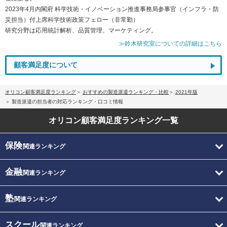
2023年4月内閣府 科学技術・イノベーション推進事務局参事官（インフラ・防
災担当）付上席科学技術政策フェロー（非常勤）
研究分野は応用統計解析、品質管理、マーケティング。
≫鈴木研究室についての詳細はこちら
顧客満足度について
オリコン顧客満足度ランキング
おすすめの製造派遣ランキング・比較
2021年版
製造派遣の担当者の対応ランキング・口コミ情報
オリコン顧客満足度
ランキング一覧
保険
関連ランキング
金融
関連ランキング
塾
関連ランキング
スクール
関連ランキング