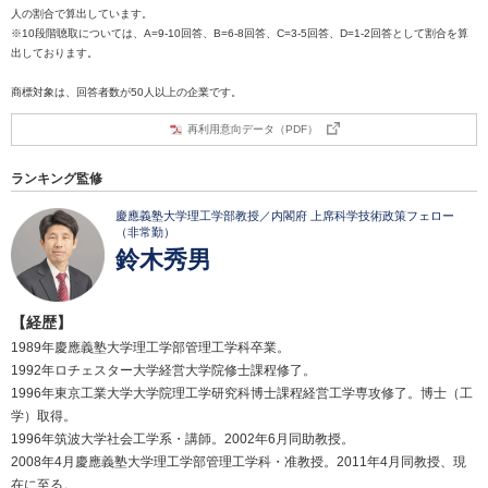
人の割合で算出しています。
※10段階聴取については、A=9-10回答、B=6-8回答、C=3-5回答、D=1-2回答として割合を算
出しております。
商標対象は、回答者数が50人以上の企業です。
再利用意向データ（PDF）
ランキング監修
慶應義塾大学理工学部教授／内閣府 上席科学技術政策フェロー
（非常勤）
鈴木秀男
【経歴】
1989年慶應義塾大学理工学部管理工学科卒業。
1992年ロチェスター大学経営大学院修士課程修了。
1996年東京工業大学大学院理工学研究科博士課程経営工学専攻修了。博士（工
学）取得。
1996年筑波大学社会工学系・講師。2002年6月同助教授。
2008年4月慶應義塾大学理工学部管理工学科・准教授。2011年4月同教授、現
在に至る。