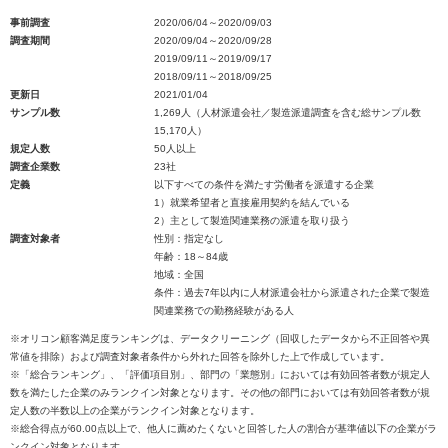
事前調査
2020/06/04～2020/09/03
調査期間
2020/09/04～2020/09/28
2019/09/11～2019/09/17
2018/09/11～2018/09/25
更新日
2021/01/04
サンプル数
1,269人（人材派遣会社／製造派遣調査を含む総サンプル数
15,170人）
規定人数
50人以上
調査企業数
23社
定義
以下すべての条件を満たす労働者を派遣する企業
1）就業希望者と直接雇用契約を結んでいる
2）主として製造関連業務の派遣を取り扱う
調査対象者
性別：指定なし
年齢：18～84歳
地域：全国
条件：過去7年以内に人材派遣会社から派遣された企業で製造
関連業務での勤務経験がある人
※オリコン顧客満足度ランキングは、データクリーニング（回収したデータから不正回答や異
常値を排除）および調査対象者条件から外れた回答を除外した上で作成しています。
※「総合ランキング」、「評価項目別」、部門の「業態別」においては有効回答者数が規定人
数を満たした企業のみランクイン対象となります。その他の部門においては有効回答者数が規
定人数の半数以上の企業がランクイン対象となります。
※総合得点が60.00点以上で、他人に薦めたくないと回答した人の割合が基準値以下の企業がラ
ンクイン対象となります。