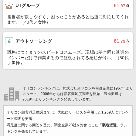
UTグループ
61
.97
点
担当者が接しやすく、困ったことがあると迅速に対応してくれ
ます。（40代／女性）
アウトソーシング
61
.79
点
職務につくまでのスピードはスムーズ。現場は基本同じ派遣の
メンバーだけで作業するので監視されてる感じが薄い。（50代
／男性）
オリコンランキングは、株式会社オリコンを前身企業に1967年より
スタート。2006年からは顧客満足度調査を開始。製造派遣は、
2019年よりランキングを発表しています。
オリコン顧客満足度調査では、実際にサービスを利用した
1,269
人にアンケ
ート調査を実施。
満足度に関する回答を基に、調査企業
23
社を対象にした「
製造派遣
」ラン
キングを発表しています。