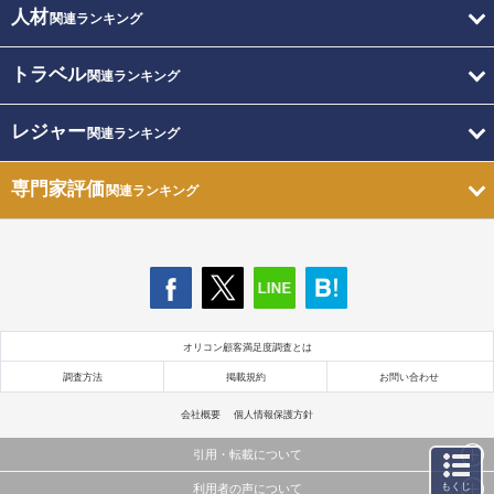
人材
関連ランキング
トラベル
関連ランキング
レジャー
関連ランキング
専門家評価
関連ランキング
オリコン顧客満足度調査とは
調査方法
掲載規約
お問い合わせ
会社概要
個人情報保護方針
引用・転載について
もくじ
利用者の声について
当サイトで公開されている情報（文字、写真、イラスト、画像データ等）及びこれらの配置・