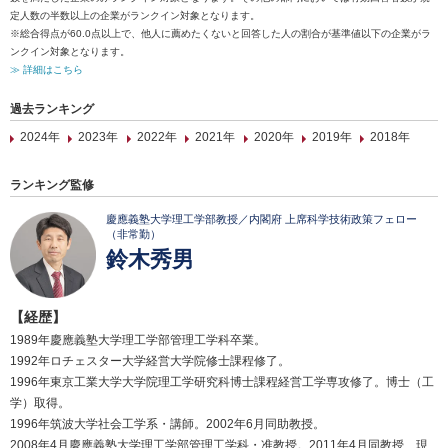
定人数の半数以上の企業がランクイン対象となります。
※総合得点が60.0点以上で、他人に薦めたくないと回答した人の割合が基準値以下の企業がラ
ンクイン対象となります。
≫ 詳細はこちら
過去ランキング
2024年
2023年
2022年
2021年
2020年
2019年
2018年
ランキング監修
慶應義塾大学理工学部教授／内閣府 上席科学技術政策フェロー
（非常勤）
鈴木秀男
【経歴】
1989年慶應義塾大学理工学部管理工学科卒業。
1992年ロチェスター大学経営大学院修士課程修了。
1996年東京工業大学大学院理工学研究科博士課程経営工学専攻修了。博士（工
学）取得。
1996年筑波大学社会工学系・講師。2002年6月同助教授。
2008年4月慶應義塾大学理工学部管理工学科・准教授。2011年4月同教授、現