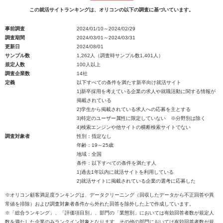
この就活サイトランキングは、オリコンの以下の調査に基づいています。
事前調査
2024/01/10～2024/02/29
調査期間
2024/03/01～2024/03/31
更新日
2024/08/01
サンプル数
1,262人（調査時サンプル数1,401人）
規定人数
100人以上
調査企業数
14社
定義
以下すべての条件を満たす新卒向け就活サイト
1)新卒採用を考えている企業の求人や就職活動に関する情報が
掲載されている
2)学生から掲載されている求人への応募を主とする
3)特定のユーザー属性に限定していない ※分野別は除く
4)検索エンジンや他サイトの横断検索サイトでない
調査対象者
性別：指定なし
年齢：19～25歳
地域：全国
条件：以下すべての条件を満たす人
1)過去1年以内に就活サイトを利用している
2)就活サイトに掲載されている企業の選考に応募した
※オリコン顧客満足度ランキングは、データクリーニング（回収したデータから不正回答や異
常値を排除）および調査対象者条件から外れた回答を除外した上で作成しています。
※「総合ランキング」、「評価項目別」、部門の「業態別」においては有効回答者数が規定人
数を満たした企業のみランクイン対象となります。その他の部門においては有効回答者数が規