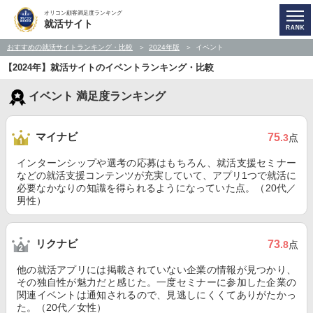
オリコン顧客満足度ランキング
就活サイト
おすすめの就活サイトランキング・比較
2024年版
イベント
【2024年】就活サイトのイベントランキング・比較
イベント 満足度ランキング
マイナビ
75
.3
点
インターンシップや選考の応募はもちろん、就活支援セミナー
などの就活支援コンテンツが充実していて、アプリ1つで就活に
必要なかなりの知識を得られるようになっていた点。（20代／
男性）
リクナビ
73
.8
点
他の就活アプリには掲載されていない企業の情報が見つかり、
その独自性が魅力だと感じた。一度セミナーに参加した企業の
関連イベントは通知されるので、見逃しにくくてありがたかっ
た。（20代／女性）