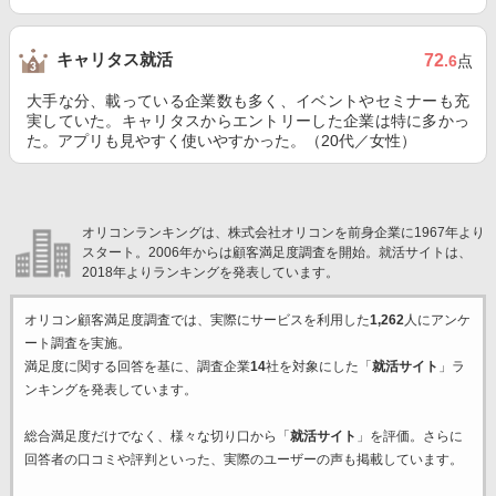
キャリタス就活
72
.6
点
大手な分、載っている企業数も多く、イベントやセミナーも充
実していた。キャリタスからエントリーした企業は特に多かっ
た。アプリも見やすく使いやすかった。（20代／女性）
オリコンランキングは、株式会社オリコンを前身企業に1967年より
スタート。2006年からは顧客満足度調査を開始。就活サイトは、
2018年よりランキングを発表しています。
オリコン顧客満足度調査では、実際にサービスを利用した
1,262
人にアンケ
ート調査を実施。
満足度に関する回答を基に、調査企業
14
社を対象にした「
就活サイト
」ラ
ンキングを発表しています。
総合満足度だけでなく、様々な切り口から「
就活サイト
」を評価。さらに
回答者の口コミや評判といった、実際のユーザーの声も掲載しています。