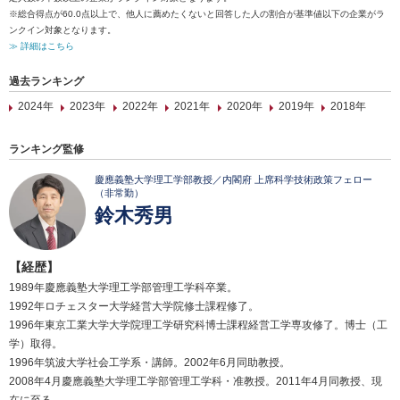
※総合得点が60.0点以上で、他人に薦めたくないと回答した人の割合が基準値以下の企業がラ
ンクイン対象となります。
≫ 詳細はこちら
過去ランキング
2024年
2023年
2022年
2021年
2020年
2019年
2018年
ランキング監修
慶應義塾大学理工学部教授／内閣府 上席科学技術政策フェロー
（非常勤）
鈴木秀男
【経歴】
1989年慶應義塾大学理工学部管理工学科卒業。
1992年ロチェスター大学経営大学院修士課程修了。
1996年東京工業大学大学院理工学研究科博士課程経営工学専攻修了。博士（工
学）取得。
1996年筑波大学社会工学系・講師。2002年6月同助教授。
2008年4月慶應義塾大学理工学部管理工学科・准教授。2011年4月同教授、現
在に至る。