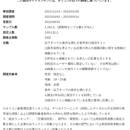
この就活サイトランキングは、オリコンの以下の調査に基づいています。
事前調査
2021/11/12～2022/02/28
調査期間
2022/03/01～2022/03/14
更新日
2022/08/01
サンプル数
1,281人（調査時サンプル数1,378人）
規定人数
100人以上
調査企業数
16社
定義
以下すべての条件を満たす新卒向け就活サイト
1)新卒採用を考えている企業の求人や就職活動に関する情報が
掲載されている
2)学生から掲載されている求人への応募を主とする
3)特定のユーザー属性に限定していない ※分野別は除く
4)検索エンジンや他サイトの横断検索サイトでない
調査対象者
性別：指定なし
年齢：19～25歳
地域：全国
条件：以下すべての条件を満たす人
1)過去1年以内に就活サイトを利用している
2)就活サイトに掲載されている企業の選考に応募した
※オリコン顧客満足度ランキングは、データクリーニング（回収したデータから不正回答や異
常値を排除）および調査対象者条件から外れた回答を除外した上で作成しています。
※「総合ランキング」、「評価項目別」、部門の「業態別」においては有効回答者数が規定人
数を満たした企業のみランクイン対象となります。その他の部門においては有効回答者数が規
定人数の半数以上の企業がランクイン対象となります。