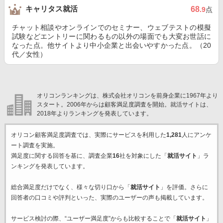
キャリタス就活
68
.9
点
チャット相談やオンラインでのセミナー、ウェブテストの模擬
試験などエントリーに関わるもの以外の場面でも大変お世話に
なった点。他サイトより中小企業と出会いやすかった点。（20
代／女性）
オリコンランキングは、株式会社オリコンを前身企業に1967年より
スタート。2006年からは顧客満足度調査を開始。就活サイトは、
2018年よりランキングを発表しています。
オリコン顧客満足度調査では、実際にサービスを利用した
1,281
人にアンケ
ート調査を実施。
満足度に関する回答を基に、調査企業
16
社を対象にした「
就活サイト
」ラ
ンキングを発表しています。
総合満足度だけでなく、様々な切り口から「
就活サイト
」を評価。さらに
回答者の口コミや評判といった、実際のユーザーの声も掲載しています。
サービス検討の際、“ユーザー満足度”からも比較することで「
就活サイト
」