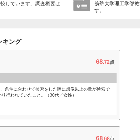
比較しています。調査概要は
義塾大学理工学部教
す。
ンキング
68
.72
点
等、条件に合わせて検索をした際に想像以上の量が検索で
り行われていたこと。（30代／女性）
68
.68
点