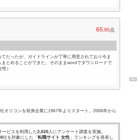
65
.95
点
めてだったが、ガイドラインが丁寧に用意されており今ま
まとめることができた。そのままwordでダウンロードで
女性）
PR
オリコンを前身企業に1967年よりスタート。2006年から
サービスを利用した
2,020
人にアンケート調査を実施。
18
社を対象にした「
転職サイト 女性
」ランキングを発表し