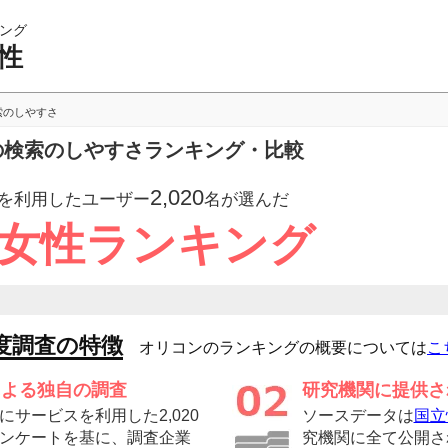
ング
性
索のしやすさ
性の検索のしやすさランキング・比較
2,020
を利用したユーザー
名が選んだ
 女性ランキング
度調査の特徴
オリコンのランキングの概要については
こ
による独自の調査
研究機関に提供さ
サービスを利用した2,020
ソースデータは
国立
ンケートを基に、調査企業
究機関に全て公開さ