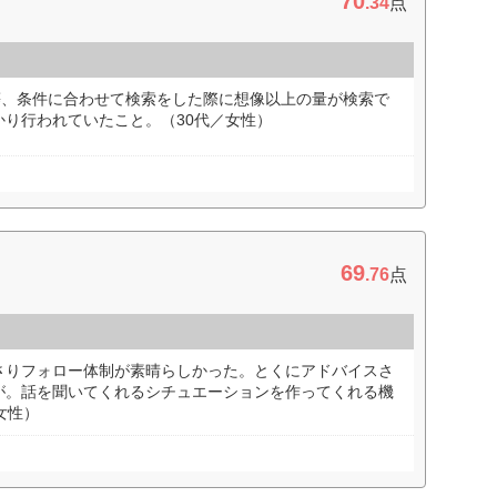
70
.34
点
等、条件に合わせて検索をした際に想像以上の量が検索で
り行われていたこと。（30代／女性）
69
.76
点
さりフォロー体制が素晴らしかった。とくにアドバイスさ
が。話を聞いてくれるシチュエーションを作ってくれる機
女性）