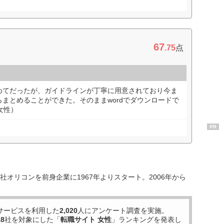
67
.75
点
めてだったが、ガイドラインが丁寧に用意されており今ま
まとめることができた。そのままwordでダウンロードで
女性）
PR
オリコンを前身企業に1967年よりスタート。2006年から
サービスを利用した
2,020
人にアンケート調査を実施。
18
社を対象にした「
転職サイト 女性
」ランキングを発表し