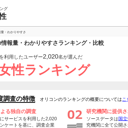
ング
性
報量・わかりやすさ
性の情報量・わかりやすさランキング・比較
2,020
を利用したユーザー
名が選んだ
 女性ランキング
度調査の特徴
オリコンのランキングの概要については
こ
による独自の調査
研究機関に提供さ
サービスを利用した2,020
ソースデータは
国立
ンケートを基に、調査企業
究機関に全て公開さ