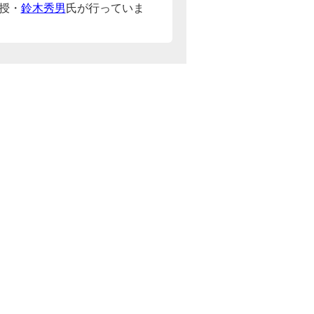
授・
鈴木秀男
氏が行っていま