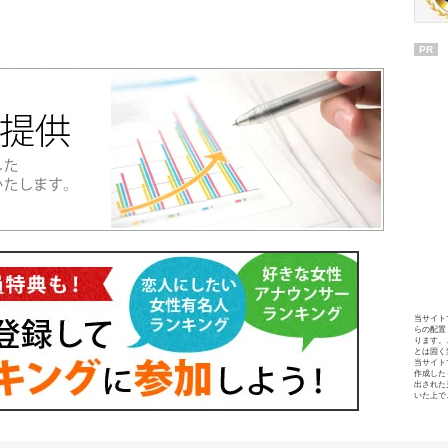
PR
当サイト
らの配置
ります。
とは固く
当サイト
作成した
出された
いた上で