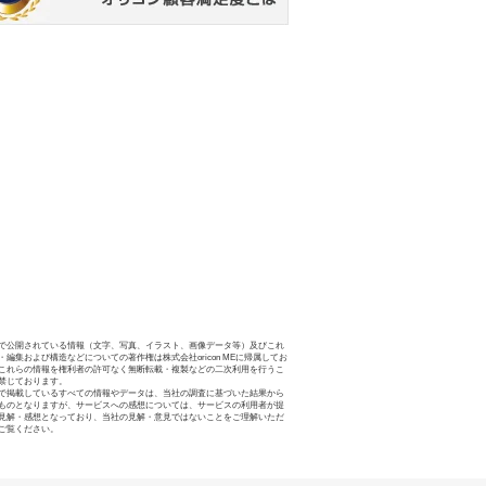
で公開されている情報（文字、写真、イラスト、画像データ等）及びこれ
・編集および構造などについての著作権は株式会社oricon MEに帰属してお
これらの情報を権利者の許可なく無断転載・複製などの二次利用を行うこ
禁じております。
で掲載しているすべての情報やデータは、当社の調査に基づいた結果から
ものとなりますが、サービスへの感想については、サービスの利用者が提
見解・感想となっており、当社の見解・意見ではないことをご理解いただ
ご覧ください。