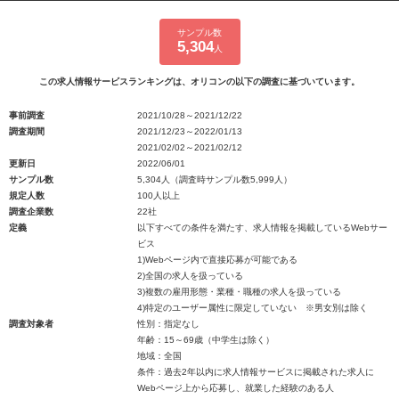
サンプル数
5,304
人
この求人情報サービスランキングは、オリコンの以下の調査に基づいています。
事前調査
2021/10/28～2021/12/22
調査期間
2021/12/23～2022/01/13
2021/02/02～2021/02/12
更新日
2022/06/01
サンプル数
5,304人（調査時サンプル数5,999人）
規定人数
100人以上
調査企業数
22社
定義
以下すべての条件を満たす、求人情報を掲載しているWebサー
ビス
1)Webページ内で直接応募が可能である
2)全国の求人を扱っている
3)複数の雇用形態・業種・職種の求人を扱っている
4)特定のユーザー属性に限定していない ※男女別は除く
調査対象者
性別：指定なし
年齢：15～69歳（中学生は除く）
地域：全国
条件：過去2年以内に求人情報サービスに掲載された求人に
Webページ上から応募し、就業した経験のある人