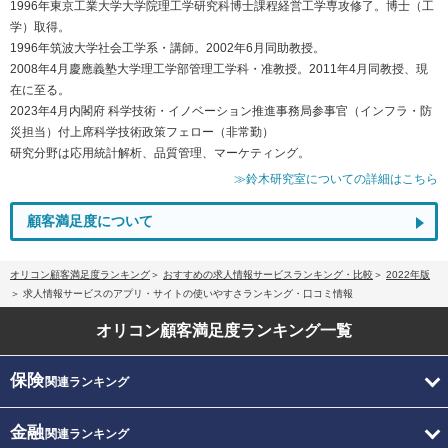
1996年東京工業大学大学院理工学研究科博士課程経営工学専攻修了。博士（工
学）取得。
1996年筑波大学社会工学系・講師。2002年6月同助教授。
2008年4月慶應義塾大学理工学部管理工学科・准教授。2011年4月同教授、現
在に至る。
2023年4月内閣府 科学技術・イノベーション推進事務局参事官（インフラ・防
災担当）付上席科学技術政策フェロー（非常勤）
研究分野は応用統計解析、品質管理、マーケティング。
≫鈴木研究室についての詳細はこちら
顧客満足度について
オリコン顧客満足度ランキング
おすすめの求人情報サービスランキング・比較
2022年版
求人情報サービスのアプリ・サイトの使いやすさランキング・口コミ情報
オリコン顧客満足度
ランキング一覧
保険
関連ランキング
金融
関連ランキング