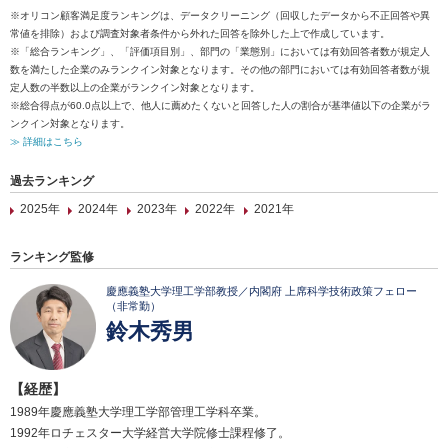
※オリコン顧客満足度ランキングは、データクリーニング（回収したデータから不正回答や異
常値を排除）および調査対象者条件から外れた回答を除外した上で作成しています。
※「総合ランキング」、「評価項目別」、部門の「業態別」においては有効回答者数が規定人
数を満たした企業のみランクイン対象となります。その他の部門においては有効回答者数が規
定人数の半数以上の企業がランクイン対象となります。
※総合得点が60.0点以上で、他人に薦めたくないと回答した人の割合が基準値以下の企業がラ
ンクイン対象となります。
≫ 詳細はこちら
過去ランキング
2025年
2024年
2023年
2022年
2021年
ランキング監修
慶應義塾大学理工学部教授／内閣府 上席科学技術政策フェロー
（非常勤）
鈴木秀男
【経歴】
1989年慶應義塾大学理工学部管理工学科卒業。
1992年ロチェスター大学経営大学院修士課程修了。