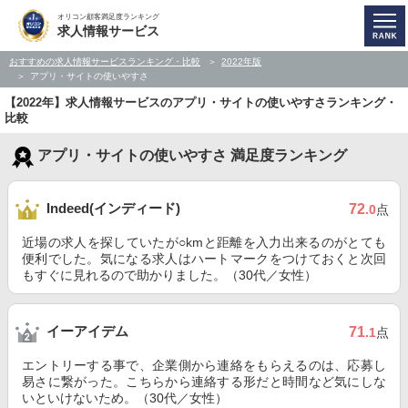
オリコン顧客満足度ランキング
求人情報サービス
おすすめの求人情報サービスランキング・比較
2022年版
アプリ・サイトの使いやすさ
【2022年】求人情報サービスのアプリ・サイトの使いやすさランキング・
比較
アプリ・サイトの使いやすさ 満足度ランキング
Indeed(インディード)
72
.0
点
近場の求人を探していたが○kmと距離を入力出来るのがとても
便利でした。気になる求人はハートマークをつけておくと次回
もすぐに見れるので助かりました。（30代／女性）
イーアイデム
71
.1
点
エントリーする事で、企業側から連絡をもらえるのは、応募し
易さに繋がった。こちらから連絡する形だと時間など気にしな
いといけないため。（30代／女性）