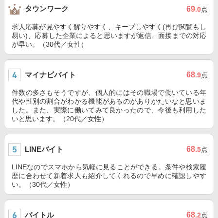
タウンワーク
69
.0
点
求人応募が見やすく解りやすく、キープしやすく(再び閲覧もし
易い)、応募した企業によると思いますが返信、面接までの対応
が早い。（30代／女性）
マイナビバイト
68
.9
点
件数の多さもそうですが、個人的にはその職場で働いている年
代や性別の割合がわかる機能があるのがありがたいなと思いま
した。また、実際に働いてみて良かったので、今後も利用した
いと思います。（20代／女性）
LINEバイト
68
.5
点
LINEなのでスマホから気軽に見ることができる。条件や検索履
歴に合わせて新着求人も紹介してくれるので早めに確認しやす
い。（30代／女性）
バイトル
68
.2
点