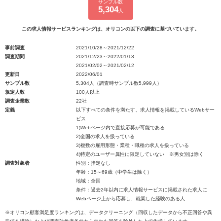
サンプル数
5,304
人
この求人情報サービスランキングは、オリコンの以下の調査に基づいています。
事前調査
2021/10/28～2021/12/22
調査期間
2021/12/23～2022/01/13
2021/02/02～2021/02/12
更新日
2022/06/01
サンプル数
5,304人（調査時サンプル数5,999人）
規定人数
100人以上
調査企業数
22社
定義
以下すべての条件を満たす、求人情報を掲載しているWebサー
ビス
1)Webページ内で直接応募が可能である
2)全国の求人を扱っている
3)複数の雇用形態・業種・職種の求人を扱っている
4)特定のユーザー属性に限定していない ※男女別は除く
調査対象者
性別：指定なし
年齢：15～69歳（中学生は除く）
地域：全国
条件：過去2年以内に求人情報サービスに掲載された求人に
Webページ上から応募し、就業した経験のある人
※オリコン顧客満足度ランキングは、データクリーニング（回収したデータから不正回答や異