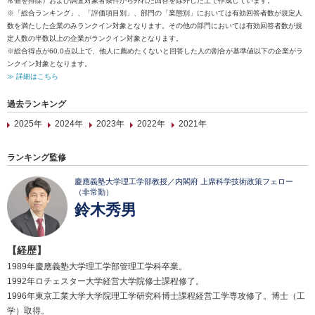
常値を排除）および調査対象者条件から外れた回答を除外した上で作成しています。
※「総合ランキング」、「評価項目別」、部門の「業態別」においては有効回答者数が規定人
数を満たした企業のみランクイン対象となります。その他の部門においては有効回答者数が規
定人数の半数以上の企業がランクイン対象となります。
※総合得点が60.0点以上で、他人に薦めたくないと回答した人の割合が基準値以下の企業がラ
ンクイン対象となります。
≫ 詳細はこちら
過去ランキング
2025年
2024年
2023年
2022年
2021年
ランキング監修
慶應義塾大学理工学部教授／内閣府 上席科学技術政策フェロー
（非常勤）
鈴木秀男
【経歴】
1989年慶應義塾大学理工学部管理工学科卒業。
1992年ロチェスター大学経営大学院修士課程修了。
1996年東京工業大学大学院理工学研究科博士課程経営工学専攻修了。博士（工
学）取得。