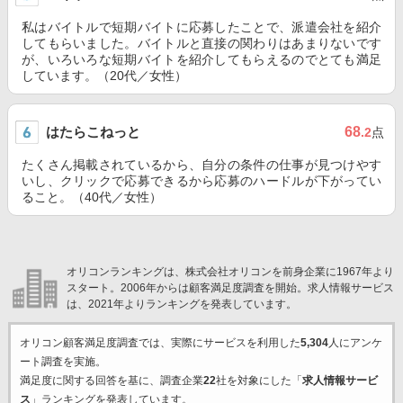
私はバイトルで短期バイトに応募したことで、派遣会社を紹介
してもらいました。バイトルと直接の関わりはあまりないです
が、いろいろな短期バイトを紹介してもらえるのでとても満足
しています。（20代／女性）
はたらこねっと
68
.2
点
たくさん掲載されているから、自分の条件の仕事が見つけやす
いし、クリックで応募できるから応募のハードルが下がってい
ること。（40代／女性）
オリコンランキングは、株式会社オリコンを前身企業に1967年より
スタート。2006年からは顧客満足度調査を開始。求人情報サービス
は、2021年よりランキングを発表しています。
オリコン顧客満足度調査では、実際にサービスを利用した
5,304
人にアンケ
ート調査を実施。
満足度に関する回答を基に、調査企業
22
社を対象にした「
求人情報サービ
ス
」ランキングを発表しています。