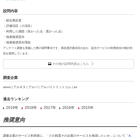
設問内容
・総合満足度
・評価項目（小項目）
・利用した感想（良かった点・悪かった点）
・他者推奨意向
・他者推奨意向理由
アンケート調査を実施した際の質問事項です。満足度評価項目のほか、該当サービスの利用状況や検討内
容を質問しています。
その他の設問内容はこちら
調査企業
aines | アルキタ | アルパ | アルバイトドットコム | an
過去ランキング
2019年
2018年
2017年
2016年
2015年
推奨意向
調査企業のサービス利用者に、「どの程度その企業のサービスを推奨したいか」について「
A: