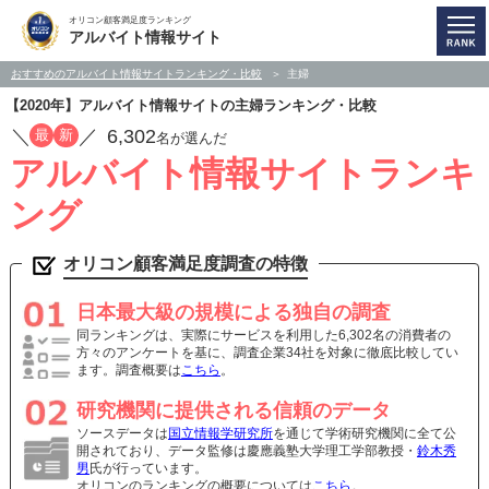
オリコン顧客満足度ランキング
アルバイト情報サイト
おすすめのアルバイト情報サイトランキング・比較
主婦
【2020年】アルバイト情報サイトの主婦ランキング・比較
／
／
6,302
最
新
名が選んだ
アルバイト情報サイトランキ
ング
オリコン顧客満足度調査の特徴
日本最大級の規模による独自の調査
同ランキングは、実際にサービスを利用した6,302名の消費者の
方々のアンケートを基に、調査企業34社を対象に徹底比較してい
ます。調査概要は
こちら
。
研究機関に提供される信頼のデータ
ソースデータは
国立情報学研究所
を通じて学術研究機関に全て公
開されており、データ監修は慶應義塾大学理工学部教授・
鈴木秀
男
氏が行っています。
オリコンのランキングの概要については
こちら
。