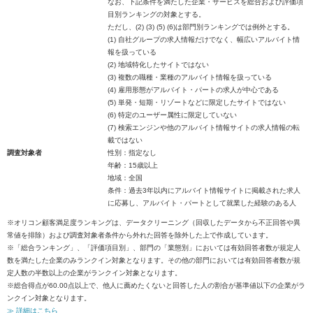
なお、下記条件を満たした企業・サービスを総合および評価項
目別ランキングの対象とする。
ただし、(2) (3) (5) (6)は部門別ランキングでは例外とする。
(1) 自社グループの求人情報だけでなく、幅広いアルバイト情
報を扱っている
(2) 地域特化したサイトではない
(3) 複数の職種・業種のアルバイト情報を扱っている
(4) 雇用形態がアルバイト・パートの求人が中心である
(5) 単発・短期・リゾートなどに限定したサイトではない
(6) 特定のユーザー属性に限定していない
(7) 検索エンジンや他のアルバイト情報サイトの求人情報の転
載ではない
調査対象者
性別：指定なし
年齢：15歳以上
地域：全国
条件：過去3年以内にアルバイト情報サイトに掲載された求人
に応募し、アルバイト・パートとして就業した経験のある人
※オリコン顧客満足度ランキングは、データクリーニング（回収したデータから不正回答や異
常値を排除）および調査対象者条件から外れた回答を除外した上で作成しています。
※「総合ランキング」、「評価項目別」、部門の「業態別」においては有効回答者数が規定人
数を満たした企業のみランクイン対象となります。その他の部門においては有効回答者数が規
定人数の半数以上の企業がランクイン対象となります。
※総合得点が60.00点以上で、他人に薦めたくないと回答した人の割合が基準値以下の企業がラ
ンクイン対象となります。
≫ 詳細はこちら