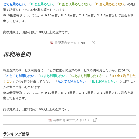
とても薦めたい
」「
B:まあ薦めたい
」「
C:あまり薦めたくない
」「
D:全く薦めたくない
」の4段
階で評価をしてもらい比率を算出しています。
※10段階聴取については、A=9-10回答、B=6-8回答、C=3-5回答、D=1-2回答として割合を算
出しております。
商標対象は、回答者数が100人以上の企業です。
推奨意向データ（PDF）
再利用意向
調査企業のサービス利用者に、「どの程度その企業のサービスを再利用したいか」について
「
A:とても利用したい
」「
B:まあ利用したい
」「
C:あまり利用したくない
」「
D：全く利用した
くない
」の4段階で評価してもらい、「
A:とても利用したい
」「
B:まあ利用したい
」と回答した
人の割合で算出しています。
※10段階聴取については、A=9-10回答、B=6-8回答、C=3-5回答、D=1-2回答として割合を算
出しております。
商標対象は、回答者数が100人以上の企業です。
再利用意向データ（PDF）
ランキング監修