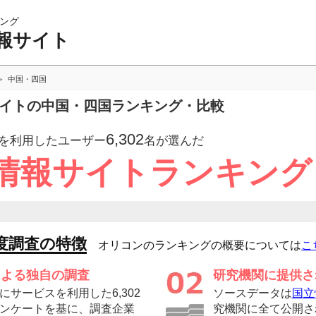
ング
報サイト
中国・四国
サイトの中国・四国ランキング・比較
6,302
を利用したユーザー
名が選んだ
情報サイトランキング
度調査の特徴
オリコンのランキングの概要については
こ
による独自の調査
研究機関に提供さ
サービスを利用した6,302
ソースデータは
国立
ンケートを基に、調査企業
究機関に全て公開さ