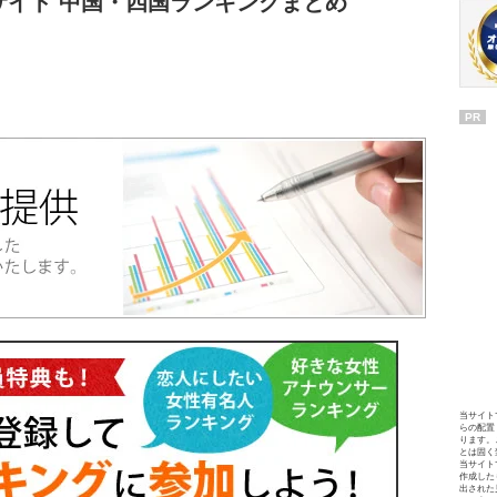
サイト 中国・四国ランキングまとめ
PR
当サイト
らの配置
ります。
とは固く
当サイト
作成した
出された