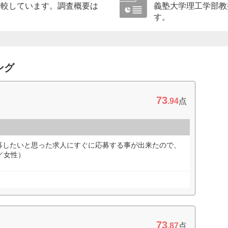
比較しています。調査概要は
義塾大学理工学部教
す。
ング
73
.94
点
募したいと思った求人にすぐに応募する事が出来たので、
／女性）
73
.87
点