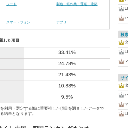
フード
製造・軽作業・運送・建築
L
スマートフォン
アプリ
検
重視した項目
L
33.41%
24.78%
21.43%
サ
10.88%
9.5%
を利用・選定する際に重要視した項目を調査したデータで
る結果となります。
L