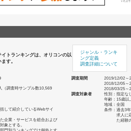
いた上で
ジャンル・ランキ
サイトランキングは、オリコンの以
ング定義
います。
調査詳細について
9
調査期間
2019/12/02～2
2018/12/05～2
2人（調査時サンプル数10,569
2018/03/25～2
調査対象者
性別：指定な
年齢：15歳以
地域：全国
括して紹介しているWebサイ
条件：過去3
求人に
た企業・サービスを総合および
た経験
対象とする。
) (6)は部門別ランキングでは例外とす