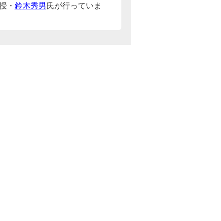
授・
鈴木秀男
氏が行っていま