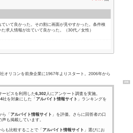
れていて良かった。その割に画面が見やすかった。条件検
いた求人情報が出ていて良かった。（30代／女性）
オリコンを前身企業に1967年よりスタート。2006年から
PR
サービスを利用した
6,302
人にアンケート調査を実施。
34
社を対象にした「
アルバイト情報サイト
」ランキングを
から「
アルバイト情報サイト
」を評価。さらに回答者の口
の声も掲載しています。
からも比較することで「
アルバイト情報サイト
」選びにお