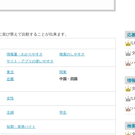
に並び替えて比較することが出来ます。
応
L
情報量・わかりやすさ
検索のしやすさ
サイト・アプリの使いやすさ
東北
関東
近畿
中国・四国
情
L
女性
主婦
学生
検
短期・単発バイト