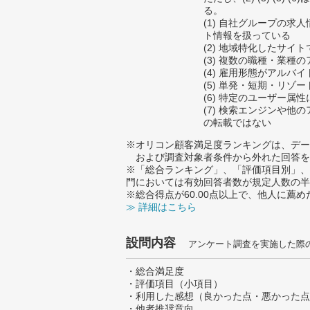
る。
(1) 自社グループの求
ト情報を扱っている
(2) 地域特化したサイ
(3) 複数の職種・業種
(4) 雇用形態がアルバ
(5) 単発・短期・リゾ
(6) 特定のユーザー属
(7) 検索エンジンや他
の転載ではない
※オリコン顧客満足度ランキングは、デー
および調査対象者条件から外れた回答を
※「総合ランキング」、「評価項目別」、
門においては有効回答者数が規定人数の半
※総合得点が60.00点以上で、他人に
≫ 詳細はこちら
設問内容
アンケート調査を実施した際
・総合満足度
・評価項目（小項目）
・利用した感想（良かった点・悪かった点
・他者推奨意向