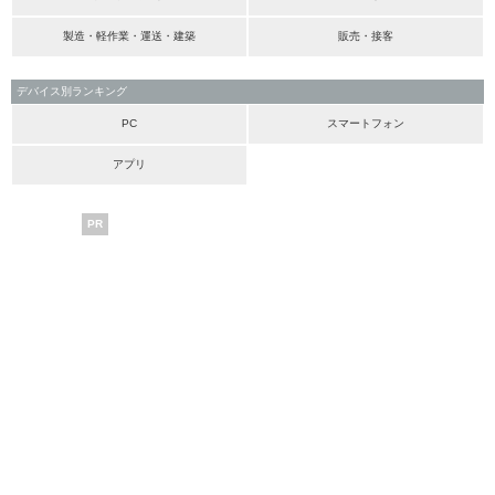
製造・軽作業・運送・建築
販売・接客
デバイス別ランキング
PC
スマートフォン
アプリ
PR