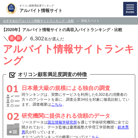
オリコン顧客満足度ランキング
アルバイト情報サイト
おすすめのアルバイト情報サイトランキング・比較
高収入バイト
【2020年】アルバイト情報サイトの高収入バイトランキング・比較
／
／
6,302
最
新
名が選んだ
アルバイト情報サイトランキ
ング
オリコン顧客満足度調査の特徴
日本最大級の規模による独自の調査
同ランキングは、実際にサービスを利用した6,302名の消費者の
方々のアンケートを基に、調査企業34社を対象に徹底比較してい
ます。調査概要は
こちら
。
研究機関に提供される信頼のデータ
ソースデータは
国立情報学研究所
を通じて学術研究機関に全て公
開されており、データ監修は慶應義塾大学理工学部教授・
鈴木秀
男
氏が行っています。
オリコンのランキングの概要については
こちら
。