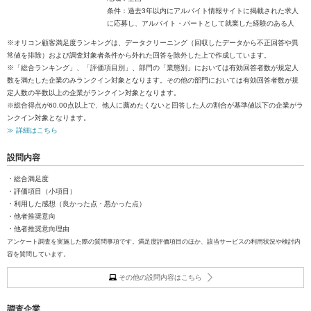
条件：過去3年以内にアルバイト情報サイトに掲載された求人
に応募し、アルバイト・パートとして就業した経験のある人
※オリコン顧客満足度ランキングは、データクリーニング（回収したデータから不正回答や異
常値を排除）および調査対象者条件から外れた回答を除外した上で作成しています。
※「総合ランキング」、「評価項目別」、部門の「業態別」においては有効回答者数が規定人
数を満たした企業のみランクイン対象となります。その他の部門においては有効回答者数が規
定人数の半数以上の企業がランクイン対象となります。
※総合得点が60.00点以上で、他人に薦めたくないと回答した人の割合が基準値以下の企業がラ
ンクイン対象となります。
≫ 詳細はこちら
設問内容
・総合満足度
・評価項目（小項目）
・利用した感想（良かった点・悪かった点）
・他者推奨意向
・他者推奨意向理由
アンケート調査を実施した際の質問事項です。満足度評価項目のほか、該当サービスの利用状況や検討内
容を質問しています。
その他の設問内容はこちら
調査企業