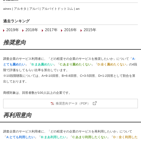
aines | アルキタ | アルパ | アルバイトドットコム | an
過去ランキング
2019年
2018年
2017年
2016年
2015年
推奨意向
調査企業のサービス利用者に、「どの程度その企業のサービスを推奨したいか」について「
A:
とても薦めたい
」「
B:まあ薦めたい
」「
C:あまり薦めたくない
」「
D:全く薦めたくない
」の4段
階で評価をしてもらい比率を算出しています。
※10段階聴取については、A=9-10回答、B=6-8回答、C=3-5回答、D=1-2回答として割合を算
出しております。
商標対象は、回答者数が100人以上の企業です。
推奨意向データ（PDF）
再利用意向
調査企業のサービス利用者に、「どの程度その企業のサービスを再利用したいか」について
「
A:とても利用したい
」「
B:まあ利用したい
」「
C:あまり利用したくない
」「
D：全く利用した