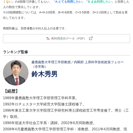
くない
」の4段階で評価してもらい、「
A:とても利用したい
」「
B:まあ利用したい
」と回答した
人の割合で算出しています。
※10段階聴取については、A=9-10回答、B=6-8回答、C=3-5回答、D=1-2回答として割合を算
出しております。
商標対象は、回答者数が100人以上の企業です。
再利用意向データ（PDF）
ランキング監修
慶應義塾大学理工学部教授／内閣府 上席科学技術政策フェロー
（非常勤）
鈴木秀男
【経歴】
1989年慶應義塾大学理工学部管理工学科卒業。
1992年ロチェスター大学経営大学院修士課程修了。
1996年東京工業大学大学院理工学研究科博士課程経営工学専攻修了。博士（工
学）取得。
1996年筑波大学社会工学系・講師。2002年6月同助教授。
2008年4月慶應義塾大学理工学部管理工学科・准教授。2011年4月同教授、現