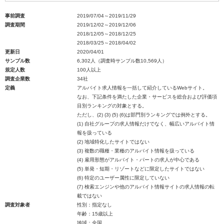
事前調査
2019/07/04～2019/11/29
調査期間
2019/12/02～2019/12/06
2018/12/05～2018/12/25
2018/03/25～2018/04/02
更新日
2020/04/01
サンプル数
6,302人（調査時サンプル数10,569人）
規定人数
100人以上
調査企業数
34社
定義
アルバイト求人情報を一括して紹介しているWebサイト。
なお、下記条件を満たした企業・サービスを総合および評価項
目別ランキングの対象とする。
ただし、(2) (3) (5) (6)は部門別ランキングでは例外とする。
(1) 自社グループの求人情報だけでなく、幅広いアルバイト情
報を扱っている
(2) 地域特化したサイトではない
(3) 複数の職種・業種のアルバイト情報を扱っている
(4) 雇用形態がアルバイト・パートの求人が中心である
(5) 単発・短期・リゾートなどに限定したサイトではない
(6) 特定のユーザー属性に限定していない
(7) 検索エンジンや他のアルバイト情報サイトの求人情報の転
載ではない
調査対象者
性別：指定なし
年齢：15歳以上
地域：全国