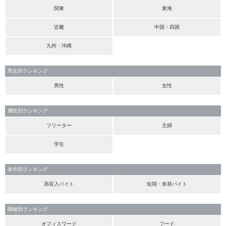
関東
東海
近畿
中国・四国
九州・沖縄
男女別ランキング
男性
女性
属性別ランキング
フリーター
主婦
学生
条件別ランキング
高収入バイト
短期・単発バイト
職種別ランキング
オフィスワーク
フード