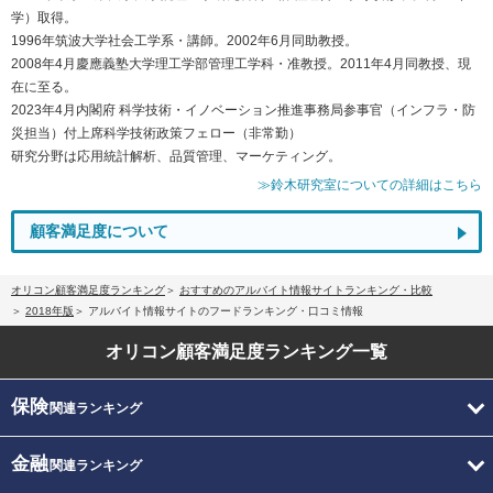
学）取得。
1996年筑波大学社会工学系・講師。2002年6月同助教授。
2008年4月慶應義塾大学理工学部管理工学科・准教授。2011年4月同教授、現
在に至る。
2023年4月内閣府 科学技術・イノベーション推進事務局参事官（インフラ・防
災担当）付上席科学技術政策フェロー（非常勤）
研究分野は応用統計解析、品質管理、マーケティング。
≫鈴木研究室についての詳細はこちら
顧客満足度について
オリコン顧客満足度ランキング
おすすめのアルバイト情報サイトランキング・比較
2018年版
アルバイト情報サイトのフードランキング・口コミ情報
オリコン顧客満足度
ランキング一覧
保険
関連ランキング
金融
関連ランキング