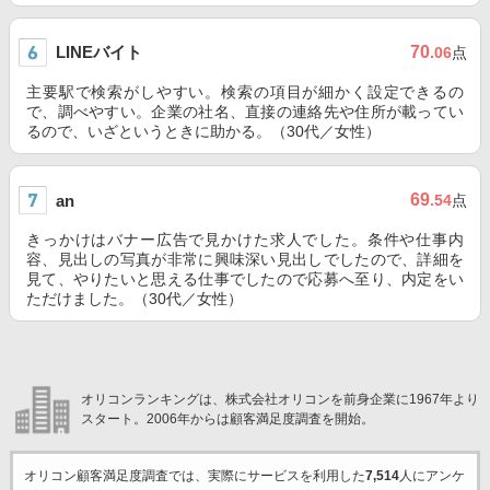
LINEバイト
70
.06
点
主要駅で検索がしやすい。検索の項目が細かく設定できるの
で、調べやすい。企業の社名、直接の連絡先や住所が載ってい
るので、いざというときに助かる。（30代／女性）
69
an
.54
点
きっかけはバナー広告で見かけた求人でした。条件や仕事内
容、見出しの写真が非常に興味深い見出しでしたので、詳細を
見て、やりたいと思える仕事でしたので応募へ至り、内定をい
ただけました。（30代／女性）
オリコンランキングは、株式会社オリコンを前身企業に1967年より
スタート。2006年からは顧客満足度調査を開始。
オリコン顧客満足度調査では、実際にサービスを利用した
7,514
人にアンケ