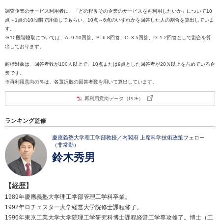
調査企業のサービス利用者に、「どの程度その企業のサービスを再利用したいか」について10
点～1点の10段階で評価してもらい、10点～6点のいずれかを回答した人の割合を算出していま
す。
※10段階聴取については、A=9-10回答、B=6-8回答、C=3-5回答、D=1-2回答として割合を算
出しております。
商標対象は、回答者数が100人以上で、10点または9点とした回答者が20％以上を占めている企
業です。
※再利用意向の％は、各選択肢の回答者数を用いて算出しています。
再利用意向データ（PDF）
ランキング監修
慶應義塾大学理工学部教授／内閣府 上席科学技術政策フェロー
（非常勤）
鈴木秀男
【経歴】
1989年慶應義塾大学理工学部管理工学科卒業。
1992年ロチェスター大学経営大学院修士課程修了。
1996年東京工業大学大学院理工学研究科博士課程経営工学専攻修了。博士（工