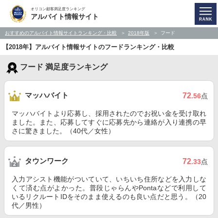
オリコン顧客満足度ランキング
アルバイト情報サイト
おすすめのアルバイト情報サイトランキング・比較
2018年版
フード
【2018年】アルバイト情報サイトのフードランキング・比較
フード 満足度ランキング
マッハバイト
72
.56
点
マッハバイトより応募し、採用されたのでお祝い金を受け取れ
ました。また、応募してすぐに応募先から連絡が入り連携の早
さに驚きました。（40代／女性）
タウンワーク
72
.33
点
入力アシスト機能がついていて、いちいち住所などを入力しな
くて済む点がよかった。普段じゃらんやPontaなどで利用して
いるリクルートIDをそのまま使えるのも良い点だと思う。（20
代／男性）