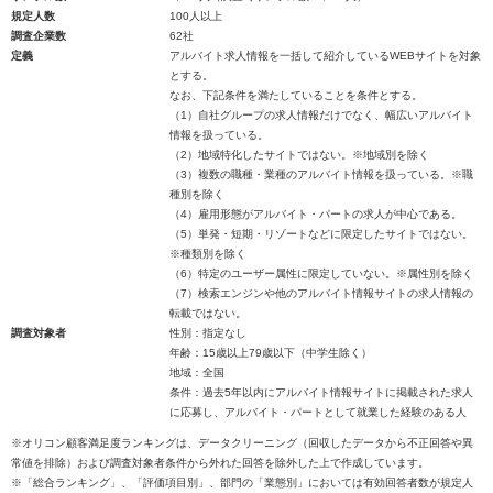
規定人数
100人以上
調査企業数
62社
定義
アルバイト求人情報を一括して紹介しているWEBサイトを対象
とする。
なお、下記条件を満たしていることを条件とする。
（1）自社グループの求人情報だけでなく、幅広いアルバイト
情報を扱っている。
（2）地域特化したサイトではない。※地域別を除く
（3）複数の職種・業種のアルバイト情報を扱っている。※職
種別を除く
（4）雇用形態がアルバイト・パートの求人が中心である。
（5）単発・短期・リゾートなどに限定したサイトではない。
※種類別を除く
（6）特定のユーザー属性に限定していない。※属性別を除く
（7）検索エンジンや他のアルバイト情報サイトの求人情報の
転載ではない。
調査対象者
性別：指定なし
年齢：15歳以上79歳以下（中学生除く）
地域：全国
条件：過去5年以内にアルバイト情報サイトに掲載された求人
に応募し、アルバイト・パートとして就業した経験のある人
※オリコン顧客満足度ランキングは、データクリーニング（回収したデータから不正回答や異
常値を排除）および調査対象者条件から外れた回答を除外した上で作成しています。
※「総合ランキング」、「評価項目別」、部門の「業態別」においては有効回答者数が規定人