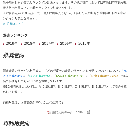
数を満たした企業のみランクイン対象となります。その他の部門においては有効回答者数が規
定人数の半数以上の企業がランクイン対象となります。
※総合得点が60.00点以上で、他人に薦めたくないと回答した人の割合が基準値以下の企業がラ
ンクイン対象となります。
≫ 詳細はこちら
過去ランキング
2019年
2018年
2017年
2016年
2015年
推奨意向
調査企業のサービス利用者に、「どの程度その企業のサービスを推奨したいか」について「
A:
とても薦めたい
」「
B:まあ薦めたい
」「
C:あまり薦めたくない
」「
D:全く薦めたくない
」の4段
階で評価をしてもらい比率を算出しています。
※10段階聴取については、A=9-10回答、B=6-8回答、C=3-5回答、D=1-2回答として割合を算
出しております。
商標対象は、回答者数が100人以上の企業です。
推奨意向データ（PDF）
再利用意向