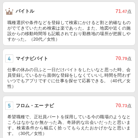
バイトル
71
.47
点
職種選択や条件などを登録して検索にかけると割と的確なもの
がでてきていたため検索は楽であった。また、地図や近くの施
設からの移動時間等も記載されており勤務地の場所が把握しや
すかった。（20代／女性）
マイナビバイト
70
.79
点
仕事の休みの日ふと一日だけバイトをしたいなと思った時、会
員登録しているから面倒な登録をしなくていいし時間を問わず
いつでもアプリですぐに仕事を探せて応募できる。（40代／女
性）
フロム・エー ナビ
70
.73
点
希望職種で、正社員パートを採用している今の職場のようなと
ころはなかなか無かった為、奇跡的な出会いだったと思いま
す。検索条件から幅広く拾ってもらえたおかげかなと思いま
す。（30代／女性）