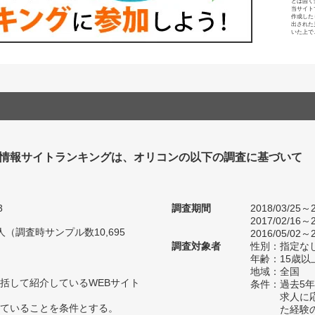
とは固く
当サイト
作成した
出された
いた上で
情報サイトランキングは、オリコンの以下の調査に基づいて
3
調査期間
2018/03/25～2
2017/02/16～2
4人（調査時サンプル数10,695
2016/05/02～2
調査対象者
性別：指定な
年齢：15歳以
地域：全国
括して紹介しているWEBサイト
条件：過去5
求人に
ていることを条件とする。
た経験