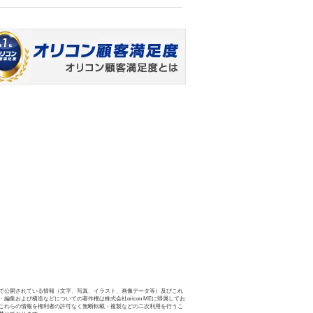
で公開されている情報（文字、写真、イラスト、画像データ等）及びこれ
・編集および構造などについての著作権は株式会社oricon MEに帰属してお
これらの情報を権利者の許可なく無断転載・複製などの二次利用を行うこ