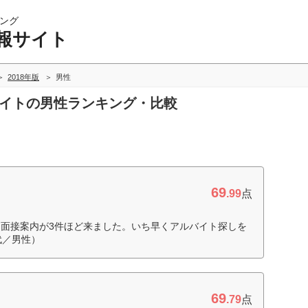
ング
報サイト
2018年版
男性
サイトの男性ランキング・比較
69
.99
点
面接案内が3件ほど来ました。いち早くアルバイト探しを
代／男性）
69
.79
点