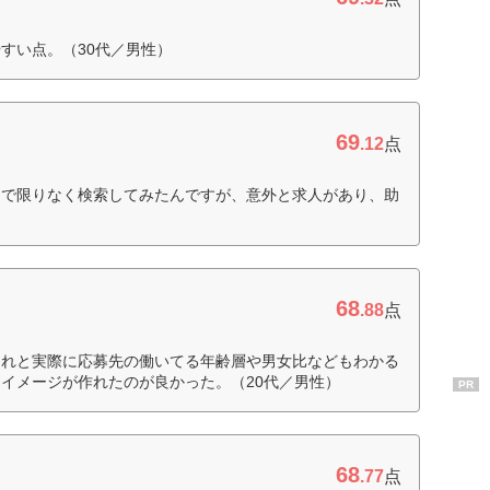
すい点。（30代／男性）
69
.12
点
由で限りなく検索してみたんですが、意外と求人があり、助
68
.88
点
それと実際に応募先の働いてる年齢層や男女比などもわかる
イメージが作れたのが良かった。（20代／男性）
PR
68
.77
点