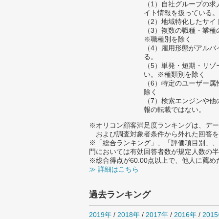
（1）自社グループの求
イト情報を扱っている。
（2）地域特化したサイ
（3）複数の職種・業種
※職種別を除く
（4）雇用形態がアルバ
る。
（5）単発・短期・リゾ
い。※種類別を除く
（6）特定のユーザー属
除く
（7）検索エンジンや他
報の転載ではない。
※オリコン顧客満足度ランキングは、デー
および調査対象者条件から外れた回答を
※「総合ランキング」、「評価項目別」、
門においては有効回答者数が規定人数の半
※総合得点が60.00点以上で、他人に
≫ 詳細はこちら
過去ランキング
2019年
/
2018年
/
2017年
/
2016年
/
201