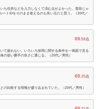
ちいち住所などを入力しなくて済む点がよかった。普段じゃ
クルートIDをそのまま使えるのも良い点だと思う。（20代／
69
.59
点
ていて疲れない。いろいろ採用に関する条件を一画面で見る
体の使い勝手の良さに通じる。（20代／男性）
69
.35
点
との比較する情報が盛り込まれていた。（20代／男性）
69
.32
点