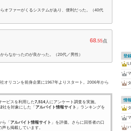
らオファーがくるシステムがあり、便利だった。（40代
68
.55
点
からなかったのが良かった。（20代／男性）
登
L
オリコンを前身企業に1967年よりスタート。2006年から
情
サービスを利用した
7,514
人にアンケート調査を実施。
62
社を対象にした「
アルバイト情報サイト
」ランキングを
から「
アルバイト情報サイト
」を評価。さらに回答者の口
の声も掲載しています。