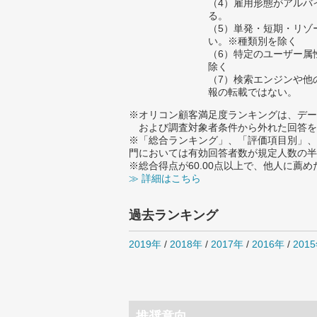
（4）雇用形態がアルバ
る。
（5）単発・短期・リゾ
い。※種類別を除く
（6）特定のユーザー属
除く
（7）検索エンジンや他
報の転載ではない。
※オリコン顧客満足度ランキングは、デー
および調査対象者条件から外れた回答を
※「総合ランキング」、「評価項目別」、
門においては有効回答者数が規定人数の半
※総合得点が60.00点以上で、他人に
≫ 詳細はこちら
過去ランキング
2019年
/
2018年
/
2017年
/
2016年
/
201
推奨意向