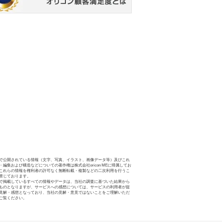
で公開されている情報（文字、写真、イラスト、画像データ等）及びこれ
・編集および構造などについての著作権は株式会社oricon MEに帰属してお
これらの情報を権利者の許可なく無断転載・複製などの二次利用を行うこ
禁じております。
で掲載しているすべての情報やデータは、当社の調査に基づいた結果から
ものとなりますが、サービスへの感想については、サービスの利用者が提
見解・感想となっており、当社の見解・意見ではないことをご理解いただ
ご覧ください。