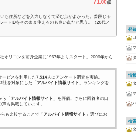
71
.00
点
ちいち住所などを入力しなくて済む点がよかった。普段じゃ
クルートIDをそのまま使えるのも良い点だと思う。（20代／
登
L
オリコンを前身企業に1967年よりスタート。2006年から
情
サービスを利用した
7,514
人にアンケート調査を実施。
62
社を対象にした「
アルバイト情報サイト
」ランキングを
から「
アルバイト情報サイト
」を評価。さらに回答者の口
の声も掲載しています。
からも比較することで「
アルバイト情報サイト
」選びにお
検