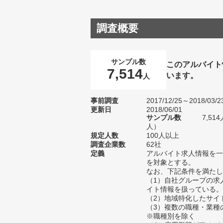
調査概要
サンプル数
このアルバイト
7,514
います。
人
事前調査
2017/12/25～2018/03/2
更新日
2018/06/01
サンプル数
7,51
人）
規定人数
100人以上
調査企業数
62社
定義
アルバイト求人情報を一
を対象とする。
なお、下記条件を満たし
（1）自社グループの求
イト情報を扱っている。
（2）地域特化したサイ
（3）複数の職種・業種
※職種別を除く