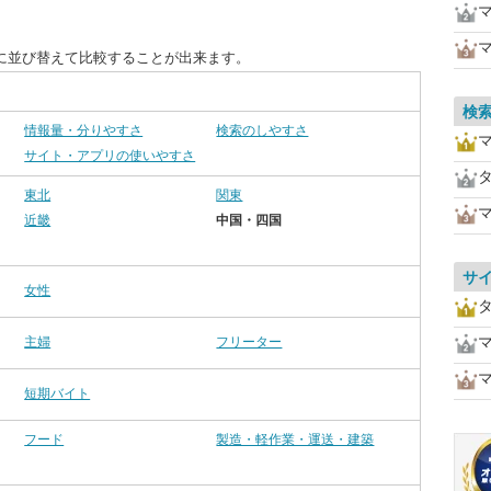
に並び替えて比較することが出来ます。
検
情報量・分りやすさ
検索のしやすさ
サイト・アプリの使いやすさ
東北
関東
近畿
中国・四国
サ
女性
主婦
フリーター
短期バイト
フード
製造・軽作業・運送・建築