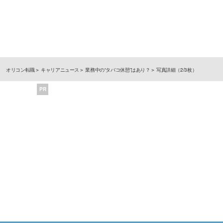
オリコン転職
キャリアニュース
業務中の“タバコ休憩”はあり？
写真詳細（2/3枚）
PR