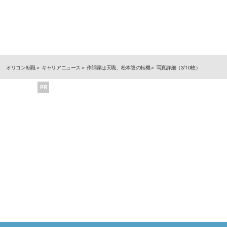
オリコン転職
キャリアニュース
作詞家は天職、松本隆の転機
写真詳細（3/10枚）
PR