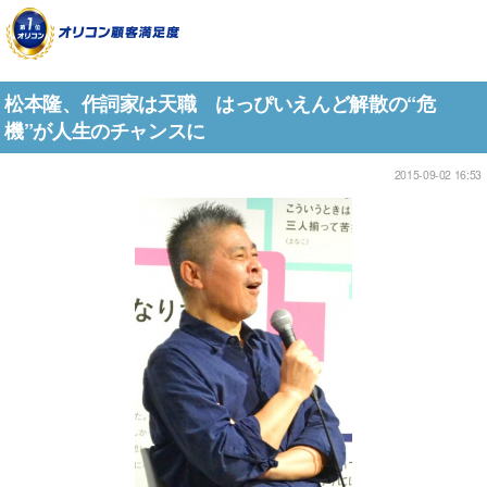
松本隆、作詞家は天職 はっぴいえんど解散の“危
機”が人生のチャンスに
2015-09-02 16:53