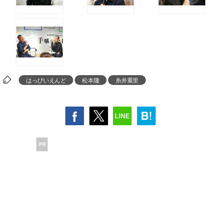
はっぴいえんど
松本隆
糸井重里
PR