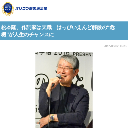
松本隆、作詞家は天職 はっぴいえんど解散の“危
機”が人生のチャンスに
2015-09-02 16:53