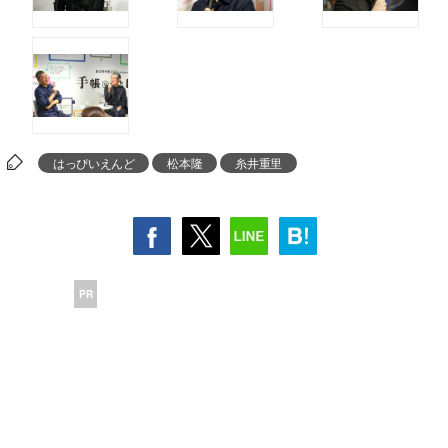
はっぴいえんど
松本隆
糸井重里
PR