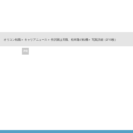
オリコン転職
キャリアニュース
作詞家は天職、松本隆の転機
写真詳細（2/10枚）
PR