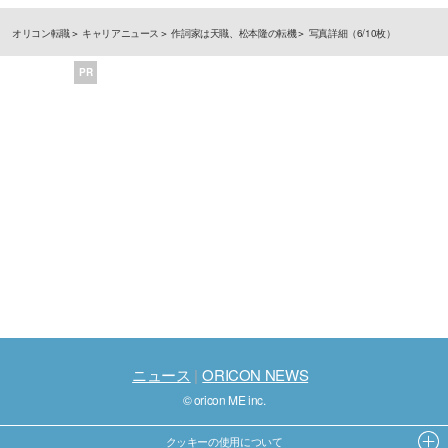
オリコン転職
キャリアニュース
作詞家は天職、松本隆の転機
写真詳細（6/10枚）
PR
ニュース
ORICON NEWS
© oricon ME inc.
クッキーの使用について