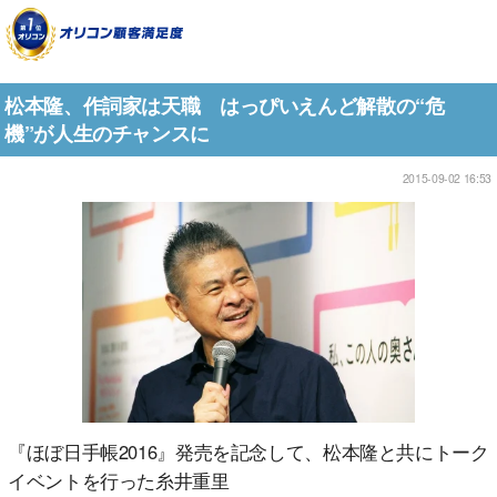
松本隆、作詞家は天職 はっぴいえんど解散の“危
機”が人生のチャンスに
2015-09-02 16:53
『ほぼ日手帳2016』発売を記念して、松本隆と共にトーク
イベントを行った糸井重里