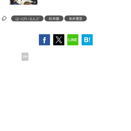
はっぴいえんど
松本隆
糸井重里
PR