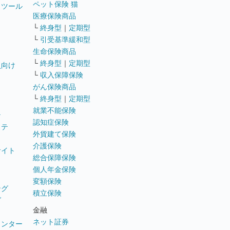
ペット保険 猫
トツール
医療保険商品
└
終身型
｜
定期型
└
引受基準緩和型
生命保険商品
└
終身型
｜
定期型
員向け
└
収入保障保険
がん保険商品
└
終身型
｜
定期型
就業不能保険
テ
認知症保険
ステ
外貨建て保険
介護保険
サイト
総合保障保険
個人年金保険
変額保険
ング
積立保険
グ
金融
ネット証券
ウンター