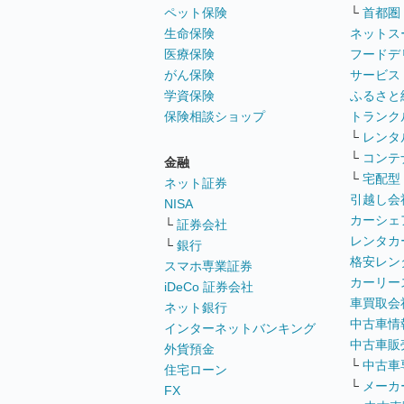
ペット保険
└
首都圏
生命保険
ネットス
医療保険
フードデ
がん保険
サービス
学資保険
ふるさと
保険相談ショップ
トランク
└
レンタ
└
コンテ
金融
└
宅配型
ネット証券
引越し会
NISA
カーシェ
└
証券会社
レンタカ
└
銀行
格安レン
スマホ専業証券
カーリー
iDeCo 証券会社
車買取会
ネット銀行
中古車情
インターネットバンキング
中古車販
外貨預金
└
中古車
住宅ローン
└
メーカ
FX