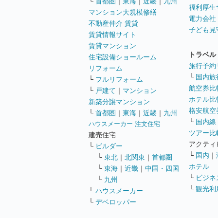
└
首都圏
｜
東海
｜
近畿
｜
九州
福利厚生
マンション大規模修繕
電力会社
不動産仲介 賃貸
子ども見
賃貸情報サイト
賃貸マンション
トラベル
住宅設備ショールーム
旅行予約
リフォーム
└
国内旅
└
フルリフォーム
航空券比
└
戸建て
｜
マンション
ホテル比
新築分譲マンション
格安航空券
└
首都圏
｜
東海
｜
近畿
｜
九州
└
国内線
ハウスメーカー 注文住宅
ツアー比
建売住宅
アクティ
└
ビルダー
└
国内
｜
└
東北
｜
北関東
｜
首都圏
ホテル
└
東海
｜
近畿
｜
中国・四国
└
ビジネ
└
九州
└
観光利
└
ハウスメーカー
└
デベロッパー