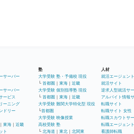
塾
人材
ーサーバー
大学受験 塾・予備校 現役
就活エージェン
└
首都圏
｜
東海
｜
近畿
就活サイト
ーサーバー
大学受験 個別指導塾 現役
逆求人型就活サ
サービス
└
首都圏
｜
東海
｜
近畿
アルバイト情報
リーニング
大学受験 難関大学特化型 現役
転職サイト
ンドリー
└
首都圏
転職サイト 女性
大学受験 映像授業
転職スカウトサ
｜
東海
｜
近畿
高校受験 塾
転職エージェン
ット
└
北海道
｜
東北
｜
北関東
看護師転職