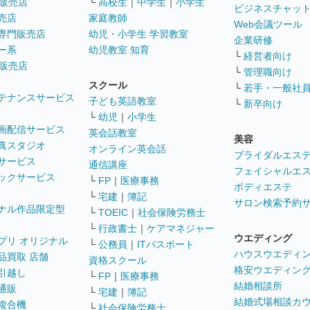
販売店
└
高校生
｜
中学生
｜
小学生
ビジネスチャッ
売店
家庭教師
Web会議ツール
専門販売店
幼児・小学生 学習教室
企業研修
ー系
幼児教室 知育
└
経営者向け
販売店
└
管理職向け
スクール
└
若手・一般社
テナンスサービス
子ども英語教室
└
新卒向け
└
幼児
｜
小学生
画配信サービス
英会話教室
美容
真スタジオ
オンライン英会話
ブライダルエス
サービス
通信講座
フェイシャルエ
ックサービス
└
FP
｜
医療事務
ボディエステ
└
宅建
｜
簿記
サロン検索予約
ナル作品限定型
└
TOEIC
｜
社会保険労務士
└
行政書士
｜
ケアマネジャー
ウエディング
プリ オリジナル
└
公務員
｜
ITパスポート
ハウスウエディ
品買取 店舗
資格スクール
格安ウエディン
引越し
└
FP
｜
医療事務
結婚相談所
通販
└
宅建
｜
簿記
結婚式場相談カ
複合機
└
社会保険労務士