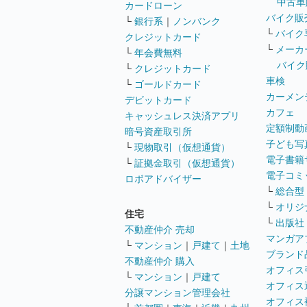
中古車
カードローン
バイク販
└
銀行系
｜
ノンバンク
└
バイク
クレジットカード
└
メーカ
└
年会費無料
バイク
└
クレジットカード
車検
└
ゴールドカード
カーメン
デビットカード
カフェ
キャッシュレス決済アプリ
定額制動
暗号資産取引所
子ども写
└
現物取引（仮想通貨）
電子書籍
└
証拠金取引（仮想通貨）
電子コミ
ロボアドバイザー
└
総合型
└
オリジ
住宅
└
出版社
不動産仲介 売却
マンガア
└
マンション
｜
戸建て
｜
土地
ブランド
不動産仲介 購入
オフィス
└
マンション
｜
戸建て
オフィス
分譲マンション管理会社
オフィス