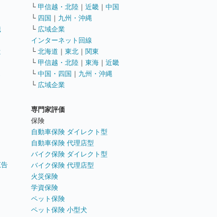
└
甲信越・北陸
｜
近畿
｜
中国
└
四国
｜
九州・沖縄
職
└
広域企業
インターネット回線
遣
└
北海道
｜
東北
｜
関東
└
甲信越・北陸
｜
東海
｜
近畿
ス
└
中国・四国
｜
九州・沖縄
└
広域企業
専門家評価
ト
保険
自動車保険 ダイレクト型
自動車保険 代理店型
バイク保険 ダイレクト型
広告
バイク保険 代理店型
火災保険
学資保険
ペット保険
ペット保険 小型犬