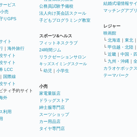
結婚式場情報サ
サービス
公務員試験予備校
マッチングアプ
 小売
法人向け英会話スクール
守りGPS
子どもプログラミング教室
レジャー
映画館
スポーツ&ヘルス
└
北海道
｜
東北
サイト
フィットネスクラブ
└
甲信越・北陸
行
｜
海外旅行
24時間ジム
└
近畿
｜
中国・
較サイト
リラクゼーションサロン
└
九州・沖縄
｜
較サイト
キッズスイミングスクール
カラオケボック
 LCC
└
幼児
｜
小学生
テーマパーク
｜
国際線
較サイト
小売
ビティ予約サイト
家電量販店
海外
ドラッグストア
紳士服専門店
ス利用
スーツショップ
用
カー用品店
タイヤ専門店