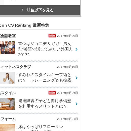
11位以下を見る
icon CS Ranking 最新特集
英会話教室
2017年9月29日
首位はジョニデ＆ガガ 男女
別“英語で話してみたい外国人
2017”
フィットネスクラブ
2017年9月19日
すみれのスタイルキープ術と
は？ トレーニング姿も披露
塾スタイル
2017年9月26日
発達障害の子ども向け学習塾
を利用するメリットとは？
リフォーム
2017年9月21日
床はやっぱりフローリン