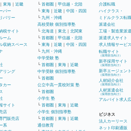
｜
東海
｜
近畿
└
首都圏
｜
甲信越・北陸
介護転職
ーパー
└
東海
｜
近畿
｜
中国・四国
ハイクラス・
リバリー
└
九州・沖縄
ミドルクラス転
高校受験 個別指導塾
派遣会社
納税サイト
└
北海道
｜
東北
｜
北関東
工場・製造業派
ルーム
└
首都圏
｜
甲信越・北陸
派遣求人サイト
ル収納スペース
└
東海
｜
近畿
｜
中国・四国
求人情報サービ
ナ
└
九州・沖縄
転職サイト
（採用担当向け）
中学受験 塾
新卒採用サイト
社
└
首都圏
｜
東海
｜
近畿
（採用担当向け）
新卒エージェン
アリング
中学受験 個別指導塾
（採用担当向け）
ー
└
首都圏
人材紹介会社
タカー
公立中高一貫校対策 塾
（採用担当向け）
人材派遣会社
ス
└
首都圏
（採用担当向け）
社
小学生 塾
アルバイト求人
報サイト
└
首都圏
｜
東海
｜
近畿
売店
小学生 個別指導塾
ビジネス
専門販売店
└
首都圏
｜
東海
｜
近畿
法人カーリース
ー系
通信教育
ネット印刷通販