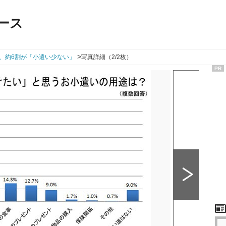
ース
>
、約6割が「小遣い少ない」
写真詳細（2/2枚）
PR