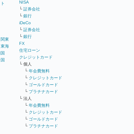
NISA
イト
└
証券会社
リ
└
銀行
iDeCo
└
証券会社
└
銀行
｜
関東
FX
｜
東海
住宅ローン
四国
クレジットカード
全国
└ 個人
ス
└
年会費無料
└
クレジットカード
└
ゴールドカード
└
プラチナカード
└ 法人
└
年会費無料
└
クレジットカード
└
ゴールドカード
└
プラチナカード