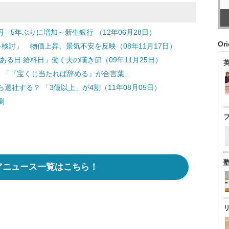
円 5年ぶりに増加～新生銀行 （12年06月28日）
Or
検討」 物価上昇、景気不安を反映（08年11月17日）
る日 給料日」働く夫の嘆き節（09年11月25日）
定 「『宝くじ当たれば辞める』が合言葉」
社する？ 「3億以上」が4割（11年08月05日）
側
アニュース一覧はこちら！