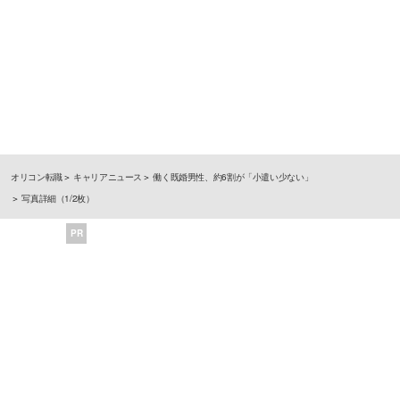
オリコン転職
キャリアニュース
働く既婚男性、約6割が「小遣い少ない」
写真詳細（1/2枚）
PR