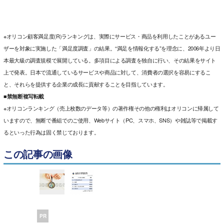
※オリコン顧客満足度(R)ランキングは、実際にサービス・商品を利用したことがあるユー
ザーを対象に実施した「満足度調査」の結果。“満足を情報化する”を理念に、2006年より日
本最大級の調査規模で展開している。多項目による調査を独自に行い、その結果をサイト
上で発表。日本で流通しているサービスや商品に対して、消費者の選択を容易にするこ
と、それらを提供する企業の成長に貢献することを目指しています。
■禁無断複写転載
※オリコンランキング（売上枚数のデータ等）の著作権その他の権利はオリコンに帰属して
いますので、無断で番組でのご使用、Webサイト（PC、スマホ、SNS）や雑誌等で掲載す
るといった行為は固く禁じております。
この記事の画像
PR