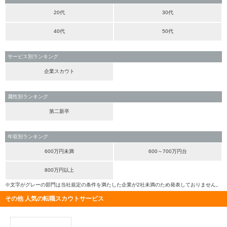
20代
30代
40代
50代
サービス別ランキング
企業スカウト
属性別ランキング
第二新卒
年収別ランキング
600万円未満
600～700万円台
800万円以上
※文字がグレーの部門は当社規定の条件を満たした企業が2社未満のため発表しておりません。
その他 人気の転職スカウトサービス