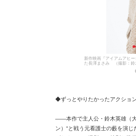
新作映画『アイアムアヒー
た長澤まさみ （撮影：鈴木かずな
◆ずっとやりたかったアクショ
――本作で主人公・鈴木英雄（大
ン）”と戦う元看護士の藪を演じ