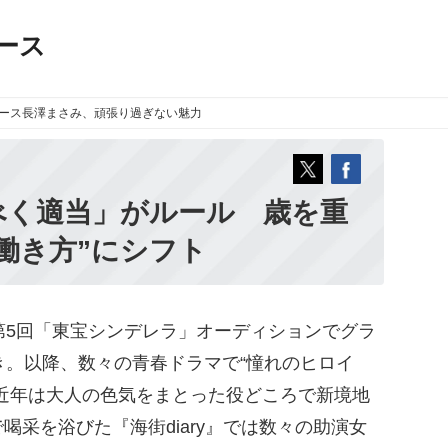
ース
ース
長澤まさみ、頑張り過ぎない魅力
べく適当」がルール 歳を重
働き方”にシフト
第5回「東宝シンデレラ」オーディションでグラ
き。以降、数々の青春ドラマで“憧れのヒロイ
近年は大人の色気をまとった役どころで新境地
喝采を浴びた『海街diary』では数々の助演女