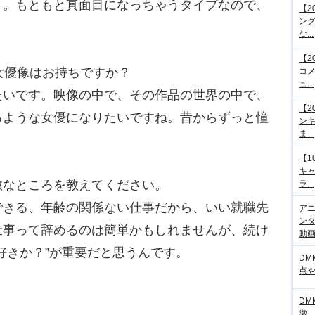
）。もともと真面目になっちゃうタイプなので、
【2
ング
な...
【2
女優像はお持ちですか？
コメ
ュ...
たいです。映像の中で、その作品の世界の中で、
【2
るような女優になりたいですね。昔からずっと憧
ンキ
ま...
【1
キ
敵なところを教えてください。
ラ...
できる、年齢の関係ない仕事だから、いい就職先
アニ
ンタ
仕事って辞めるのは簡単かもしれませんが、続け
動画サ
好きか？”が重要だと思うんです。
DM
点
DM
徴