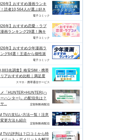
026年】おすすめ漫画ランキ
！読者10,564人が選ぶ好き
電子コミック
026年】おすすめ恋愛・ラブ
漫画ランキング29選！胸キ
電子コミック
026年】おすすめ少年漫画ラ
ング64選！王道から個性派
電子コミック
0,883名調査】格安SIM・携帯
ャリアおすすめ比較｜満足度
スマホ・携帯通信サービス
メ「HUNTER×HUNTER(ハ
ーハンター)」の配信先は？
...
定額制動画配信
M TVの支払い方法一覧！注意
や変更方法も紹介
定額制動画配信
M TVの評判は？口コミから特
、メリット・デメリットを解説