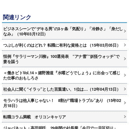
関連リンク
ビジネスシーンで“デキる男”の3ヶ条「気配り」「冷静さ」「身だし
なみ」（10年03月12日）
つぶしが利くのはどれ？ 転職に有利な資格とは （15年03月05日）
恒例『サラリーマン川柳』100選発表 “アナ雪”“妖怪ウォッチ”で
妻を謳う
＜働きビトVol.14＞嬉野雅道『水曜どうでしょう』に出会って感じ
た仕事のおもしろさ
社会人に聞く“イラッ”とした言葉遣い、1位は…（12年04月13日）
モラハラは他人事じゃない！ 8割が“職場トラブル”あり （15年02
月18日）
転職コラム満載 オリコンキャリア
ジャパネット・高田明氏、29年間の社長業「今日で一旦区切り」