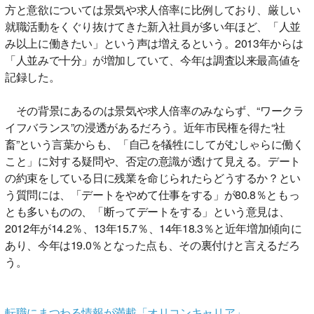
方と意欲については景気や求人倍率に比例しており、厳しい
就職活動をくぐり抜けてきた新入社員が多い年ほど、「人並
み以上に働きたい」という声は増えるという。2013年からは
「人並みで十分」が増加していて、今年は調査以来最高値を
記録した。
その背景にあるのは景気や求人倍率のみならず、“ワークラ
イフバランス”の浸透があるだろう。近年市民権を得た“社
畜”という言葉からも、「自己を犠牲にしてがむしゃらに働く
こと」に対する疑問や、否定の意識が透けて見える。デート
の約束をしている日に残業を命じられたらどうするか？とい
う質問には、「デートをやめて仕事をする」が80.8％ともっ
とも多いものの、「断ってデートをする」という意見は、
2012年が14.2％、13年15.7％、14年18.3％と近年増加傾向に
あり、今年は19.0％となった点も、その裏付けと言えるだろ
う。
転職にまつわる情報が満載「オリコンキャリア」