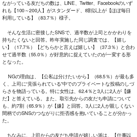
ながっている友だちの数は、LINE、Twitter、Facebookのいず
れも【100～200人】がスタンダード、8割以上が【ほぼ毎日
利用している】（83.7％）様子。
そんな生活に密接したSNSで、過半数が上司とかかわりを
持ちたくないと回答。昨年実施した同じ調査では、【嬉し
い】（17.7％）【どちらかと言えば嬉しい】（37.3％）と合わ
せて過半数（55.0％）が好意的に捉えていたのが一変する形
となった。
NGの理由は、【公私は分けたいから】（68.5％）が最も多
く、上司に“見張られている”中でのプライベートな投稿のしづ
らさを物語っている。特に女性は、62.4％と3人に2人が【嫌
だ】と答えている。また、取引先からの友だち申請について
も、約7割（65.9％）が【嫌】と回答。3人に2人が親しくない
間柄でのSNSのつながりに拒否感を抱いていることが分かっ
た。
ちなみに、上司からの友だち申請が嬉しい派は、【仕事以