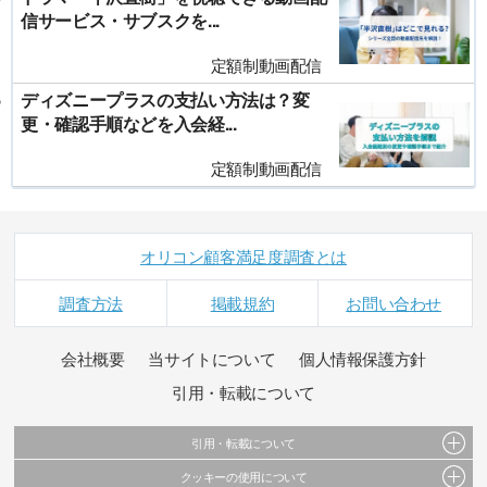
信サービス・サブスクを...
定額制動画配信
ディズニープラスの支払い方法は？変
更・確認手順などを入会経...
定額制動画配信
オリコン顧客満足度調査とは
調査方法
掲載規約
お問い合わせ
会社概要
当サイトについて
個人情報保護方針
引用・転載について
引用・転載について
クッキーの使用について
当サイトで公開されている情報（文字、写真、イラスト、画像データ等）及びこれらの配