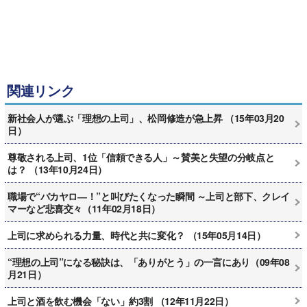
関連リンク
新社会人が選ぶ「理想の上司」、松岡修造が急上昇 （15年03月20
日）
尊敬される上司、1位「信頼できる人」～賛美と失望の分岐点と
は？ （13年10月24日）
職場で“バカヤロ―！”と叫びたくなった瞬間 ～上司と部下、クレイ
マーなど悲喜交々（11年02月18日）
上司に求められる力量、時代と共に変化？ （15年05月14日）
“理想の上司”になる秘訣は、「ありがとう」の一言にあり（09年08
月21日）
上司と酒を飲む機会「ない」約3割 （12年11月22日）