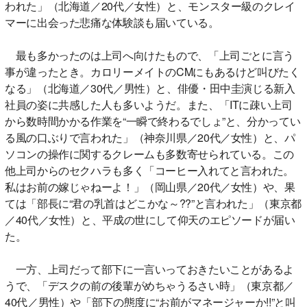
われた」（北海道／20代／女性）と、モンスター級のクレイ
マーに出会った悲痛な体験談も届いている。
最も多かったのは上司へ向けたもので、「上司ごとに言う
事が違ったとき。カロリーメイトのCMにもあるけど叫びたく
なる」（北海道／30代／男性）と、俳優・田中圭演じる新入
社員の姿に共感した人も多いようだ。また、「ITに疎い上司
から数時間かかる作業を“一瞬で終わるでしょ”と、分かってい
る風の口ぶりで言われた」（神奈川県／20代／女性）と、パ
ソコンの操作に関するクレームも多数寄せられている。この
他上司からのセクハラも多く「コーヒー入れてと言われた。
私はお前の嫁じゃねーよ！」（岡山県／20代／女性）や、果
ては「部長に“君の乳首はどこかな～??”と言われた」（東京都
／40代／女性）と、平成の世にして仰天のエピソードが届い
た。
一方、上司だって部下に一言いっておきたいことがあるよ
うで、「デスクの前の後輩がめちゃうるさい時」（東京都／
40代／男性）や「部下の態度に“お前がマネージャーか!!”と叫