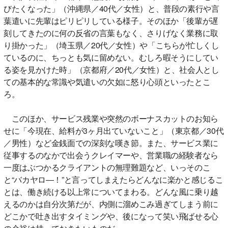
びたくなった」（沖縄県／40代／女性）と、普段の素行や言
葉遣いに先輩はピリピリしている様子。そのほか「後輩が遅
刻してきたのに何の反省の言葉もなく、さりげなく業務に取
り掛かった」（埼玉県／20代／女性）や「こちらが忙しくし
ているのに、ちっとも気に留めない。むしろ暇そうにしてい
る姿を見かけた時」（京都府／20代／女性）と、社会人とし
ての基本的な常識や気遣いの欠如に怒り心頭といったとこ
ろ。
このほか、サービス残業や突然のボーナスカットのお知ら
せに「今現在、給料が3ヶ月出ていないこと」（東京都／30代
／男性）など金銭面での深刻な嘆き節。また、サービス業に
従事するのなかで出会うクレイマーや、営業職の経験者なら
一度はぶつかるクライアントの無理難題など、いっそのこ
と“バカヤロ―！”と言ってしまえたらどんなに楽かと感じるこ
とは、働き続ける以上常についてまわる。どんな風に乗り越
えるのかは自分次第だが、内側に溜めこみ過ぎてしまう前に
どこかで吐き出すタイミングや、後になって笑い飛ばせる心