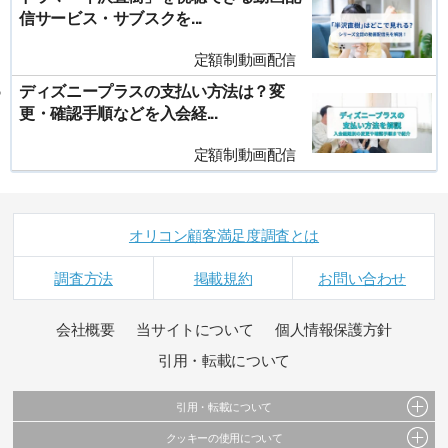
信サービス・サブスクを...
定額制動画配信
ディズニープラスの支払い方法は？変
更・確認手順などを入会経...
定額制動画配信
オリコン顧客満足度調査とは
調査方法
掲載規約
お問い合わせ
会社概要
当サイトについて
個人情報保護方針
引用・転載について
引用・転載について
クッキーの使用について
当サイトで公開されている情報（文字、写真、イラスト、画像データ等）及びこれらの配