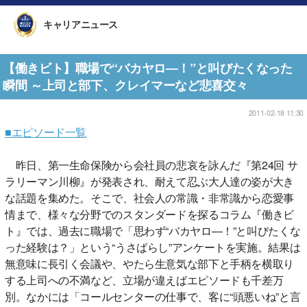
キャリアニュース
【働きビト】職場で“バカヤロ―！”と叫びたくなった
瞬間 ～上司と部下、クレイマーなど悲喜交々
2011-02-18 11:30
■エピソード一覧
昨日、第一生命保険から会社員の悲哀を詠んだ『第24回 サ
ラリーマン川柳』が発表され、耐えて忍ぶ大人達の姿が大き
な話題を集めた。そこで、社会人の常識・非常識から恋愛事
情まで、様々な分野でのスタンダードを探るコラム『働きビ
ト』では、過去に職場で「思わず“バカヤロ―！”と叫びたくな
った経験は？」という“うさばらし”アンケートを実施。結果は
無意味に長引く会議や、やたら生意気な部下と手柄を横取り
する上司への不満など、立場が違えばエピソードも千差万
別。なかには「コールセンターの仕事で、客に“頭悪いね”と言