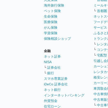
海外旅行保険
ミールキ
ペット保険
└
首都圏
生命保険
ネットス
医療保険
フードデ
がん保険
サービス
学資保険
ふるさと
保険相談ショップ
トランク
└
レンタ
└
コンテ
金融
└
宅配型
ネット証券
引越し会
NISA
カーシェ
└
証券会社
レンタカ
└
銀行
格安レン
スマホ専業証券
カーリー
iDeCo 証券会社
車買取会
ネット銀行
中古車情
インターネットバンキング
中古車販
外貨預金
└
中古車
住宅ローン