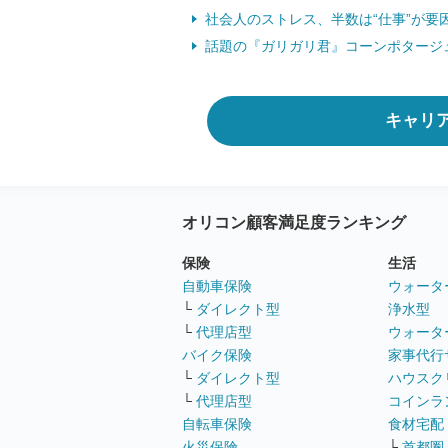
社会人のストレス、半数は“仕事”が要因 
話題の『ガリガリ君』コーンポタージュ
キャリ
オリコン顧客満足度ランキング
保険
生活
自動車保険
ウォータ
└
ダイレクト型
浄水型
└
代理店型
ウォータ
バイク保険
家事代行
└
ダイレクト型
ハウスク
└
代理店型
コインラ
自転車保険
食材宅配
火災保険
└
首都圏