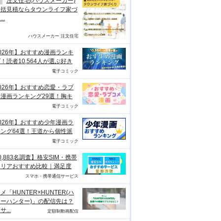
注文住宅(ハウスメーカー)
一括見積ならタウンライフ家づ
..
ハウスメーカー 注文住宅
026年】おすすめ漫画ランキ
！読者10,564人が選ぶ好き
電子コミック
026年】おすすめ恋愛・ラブ
漫画ランキング29選！胸キ
電子コミック
026年】おすすめ少年漫画ラ
ング64選！王道から個性派
電子コミック
0,883名調査】格安SIM・携帯
ャリアおすすめ比較｜満足度
スマホ・携帯通信サービス
メ「HUNTER×HUNTER(ハ
ーハンター)」の配信先は？
...
定額制動画配信