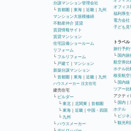
オフィス
分譲マンション管理会社
オフィス
└
首都圏
｜
東海
｜
近畿
｜
九州
福利厚生
マンション大規模修繕
電力会社
不動産仲介 賃貸
子ども見
賃貸情報サイト
賃貸マンション
トラベル
住宅設備ショールーム
旅行予約
リフォーム
└
国内旅
└
フルリフォーム
航空券比
└
戸建て
｜
マンション
ホテル比
新築分譲マンション
格安航空券
└
首都圏
｜
東海
｜
近畿
｜
九州
└
国内線
ハウスメーカー 注文住宅
ツアー比
建売住宅
アクティ
└
ビルダー
└
国内
｜
└
東北
｜
北関東
｜
首都圏
ホテル
└
東海
｜
近畿
｜
中国・四国
└
ビジネ
└
九州
└
観光利
└
ハウスメーカー
└
デベロッパー