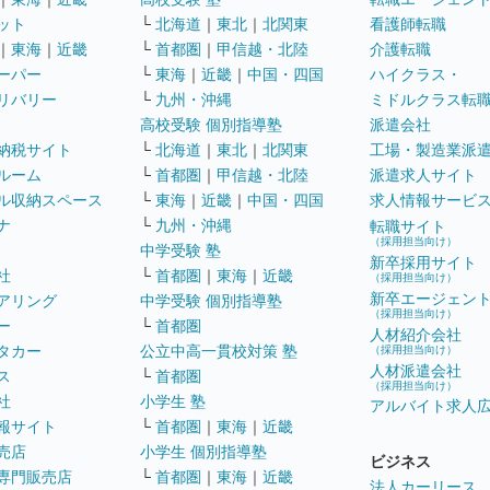
ット
└
北海道
｜
東北
｜
北関東
看護師転職
｜
東海
｜
近畿
└
首都圏
｜
甲信越・北陸
介護転職
ーパー
└
東海
｜
近畿
｜
中国・四国
ハイクラス・
リバリー
└
九州・沖縄
ミドルクラス転
高校受験 個別指導塾
派遣会社
納税サイト
└
北海道
｜
東北
｜
北関東
工場・製造業派
ルーム
└
首都圏
｜
甲信越・北陸
派遣求人サイト
ル収納スペース
└
東海
｜
近畿
｜
中国・四国
求人情報サービ
ナ
└
九州・沖縄
転職サイト
（採用担当向け）
中学受験 塾
新卒採用サイト
社
└
首都圏
｜
東海
｜
近畿
（採用担当向け）
新卒エージェン
アリング
中学受験 個別指導塾
（採用担当向け）
ー
└
首都圏
人材紹介会社
タカー
公立中高一貫校対策 塾
（採用担当向け）
人材派遣会社
ス
└
首都圏
（採用担当向け）
社
小学生 塾
アルバイト求人
報サイト
└
首都圏
｜
東海
｜
近畿
売店
小学生 個別指導塾
ビジネス
専門販売店
└
首都圏
｜
東海
｜
近畿
法人カーリース