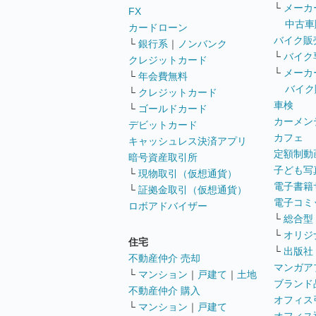
└
メーカ
FX
中古車
カードローン
バイク販
└
銀行系
｜
ノンバンク
└
バイク
クレジットカード
└
メーカ
└
年会費無料
バイク
└
クレジットカード
車検
└
ゴールドカード
カーメン
デビットカード
カフェ
キャッシュレス決済アプリ
定額制動
暗号資産取引所
子ども写
└
現物取引（仮想通貨）
電子書籍
└
証拠金取引（仮想通貨）
電子コミ
ロボアドバイザー
└
総合型
└
オリジ
住宅
└
出版社
不動産仲介 売却
マンガア
└
マンション
｜
戸建て
｜
土地
ブランド
不動産仲介 購入
オフィス
└
マンション
｜
戸建て