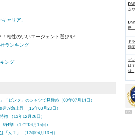
DM
点
ンキャリア」
DM
徴
！相性のいいエージェント選びを!!
ド
会社ランキング
動画
デ
ンキング
は
経...
」「ピンク」のシャツで見極め（09年07月14日）
が急上昇 （15年03月20日）
PR
徴 （13年12月26日）
4割 （12年06月15日）
「ん？」 （12年04月13日）