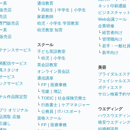
ー系
通信教育
ネット印刷通販
販売店
└
高校生
｜
中学生
｜
小学生
ビジネスチャッ
売店
家庭教師
Web会議ツール
専門販売店
幼児・小学生 学習教室
企業研修
ー系
幼児教室 知育
└
経営者向け
販売店
└
管理職向け
スクール
└
若手・一般社
テナンスサービス
子ども英語教室
└
新卒向け
└
幼児
｜
小学生
画配信サービス
英会話教室
美容
真スタジオ
オンライン英会話
ブライダルエス
サービス
通信講座
フェイシャルエ
ックサービス
└
FP
｜
医療事務
ボディエステ
└
宅建
｜
簿記
サロン検索予約
ナル作品限定型
└
TOEIC
｜
社会保険労務士
└
行政書士
｜
ケアマネジャー
ウエディング
プリ オリジナル
└
公務員
｜
ITパスポート
ハウスウエディ
品買取 店舗
資格スクール
格安ウエディン
引越し
└
FP
｜
医療事務
結婚相談所