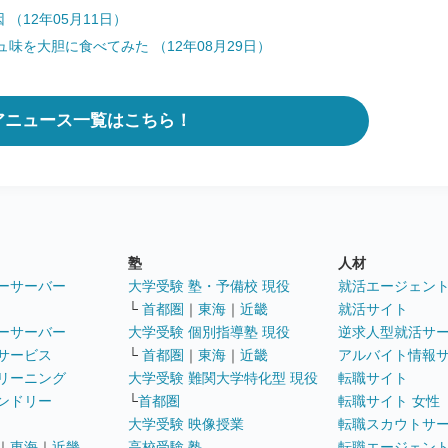
（12年05月11日）
味を大胆に食べてみた （12年08月29日）
アニュース一覧はこちら！
塾
人材
ーサーバー
大学受験 塾・予備校 現役
就活エージェン
└
首都圏
｜
東海
｜
近畿
就活サイト
ーサーバー
大学受験 個別指導塾 現役
逆求人型就活サ
サービス
└
首都圏
｜
東海
｜
近畿
アルバイト情報
リーニング
大学受験 難関大学特化型 現役
転職サイト
ンドリー
└
首都圏
転職サイト 女性
大学受験 映像授業
転職スカウトサ
｜
東海
｜
近畿
高校受験 塾
転職エージェン