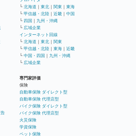
└
北海道
｜
東北
｜
関東
｜
東海
└
甲信越・北陸
｜
近畿
｜
中国
└
四国
｜
九州・沖縄
職
└
広域企業
インターネット回線
遣
└
北海道
｜
東北
｜
関東
└
甲信越・北陸
｜
東海
｜
近畿
ス
└
中国・四国
｜
九州・沖縄
└
広域企業
専門家評価
ト
保険
自動車保険 ダイレクト型
自動車保険 代理店型
バイク保険 ダイレクト型
広告
バイク保険 代理店型
火災保険
学資保険
ペット保険