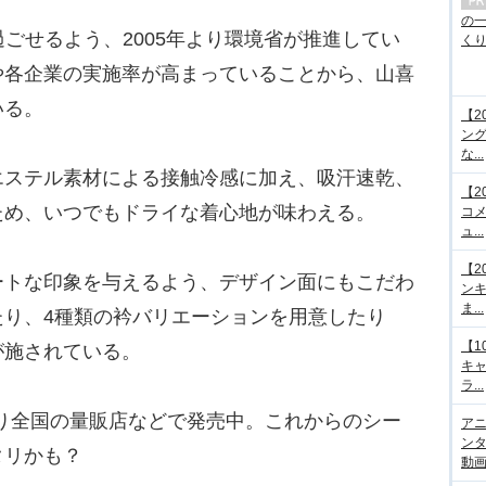
の
ごせるよう、2005年より環境省が推進してい
くり.
や各企業の実施率が高まっていることから、山喜
いる。
【2
ング
な...
ステル素材による接触冷感に加え、吸汗速乾、
【2
ため、いつでもドライな着心地が味わえる。
コメ
ュ...
【2
トな印象を与えるよう、デザイン面にもこだわ
ンキ
ま...
たり、4種類の衿バリエーションを用意したり
【1
が施されている。
キ
ラ...
より全国の量販店などで発売中。これからのシー
アニ
ンタ
タリかも？
動画サ