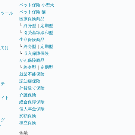
ペット保険 小型犬
ペット保険 猫
トツール
医療保険商品
└
終身型
｜
定期型
└
引受基準緩和型
生命保険商品
└
終身型
｜
定期型
員向け
└
収入保障保険
がん保険商品
└
終身型
｜
定期型
就業不能保険
テ
認知症保険
ステ
外貨建て保険
介護保険
サイト
総合保障保険
個人年金保険
変額保険
ング
積立保険
グ
金融