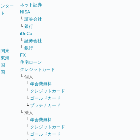
ネット証券
ウンター
NISA
イト
└
証券会社
リ
└
銀行
iDeCo
└
証券会社
└
銀行
｜
関東
FX
｜
東海
住宅ローン
四国
クレジットカード
全国
└ 個人
ス
└
年会費無料
└
クレジットカード
└
ゴールドカード
└
プラチナカード
└ 法人
└
年会費無料
└
クレジットカード
└
ゴールドカード