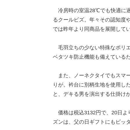
冷房時の室温28℃でも快適に過
るクールビズ。年々その認知度
では昨年より同商品を展開して
毛羽立ちの少ない特殊なポリエ
ベタツキ防止機能も備えている
また、ノーネクタイでもスマー
りが。衿台に別柄生地を使用し
と、デキる男を演出する仕掛け
価格は税込3132円で、20日
ズンは、父の日ギフトにもピッ