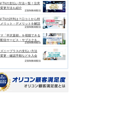
M TVの支払い方法一覧！注意
や変更方法も紹介
定額制動画配信
M TVの評判は？口コミから特
、メリット・デメリットを解説
定額制動画配信
ラマ「半沢直樹」を視聴できる
配信サービス・サブスクを...
定額制動画配信
ィズニープラスの支払い方法
？変更・確認手順などを入会
定額制動画配信