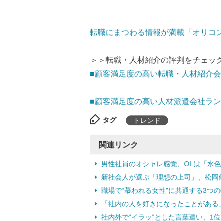
転職にまつわる情報が満載「オリコ
＞＞転職・人材紹介の評判をチェック
■顧客満足度の高い転職・人材紹介
■顧客満足度の高い人材派遣会社ラ
タグ
トレンド
関連リンク
男性社員のオシャレ感覚、OLは「水色
新社会人が選ぶ「理想の上司」、松岡修造
職場で“慕われる女性”に共通する3つの特
「社内の人を好きになったことがある」約
社内外で“イラッ”とした言葉遣い、1位は