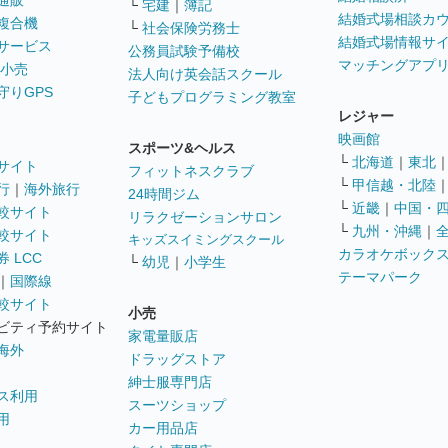
通販
└
宅建
｜
簿記
結婚式場相談カ
複合機
└
社会保険労務士
結婚式場情報サ
サービス
公務員試験予備校
マッチングアプ
 小売
法人向け英会話スクール
守りGPS
子どもプログラミング教室
レジャー
映画館
スポーツ&ヘルス
└
北海道
｜
東北
サイト
フィットネスクラブ
└
甲信越・北陸
行
｜
海外旅行
24時間ジム
└
近畿
｜
中国・
較サイト
リラクゼーションサロン
└
九州・沖縄
｜
較サイト
キッズスイミングスクール
カラオケボック
 LCC
└
幼児
｜
小学生
テーマパーク
｜
国際線
較サイト
小売
ビティ予約サイト
家電量販店
海外
ドラッグストア
紳士服専門店
ス利用
スーツショップ
用
カー用品店