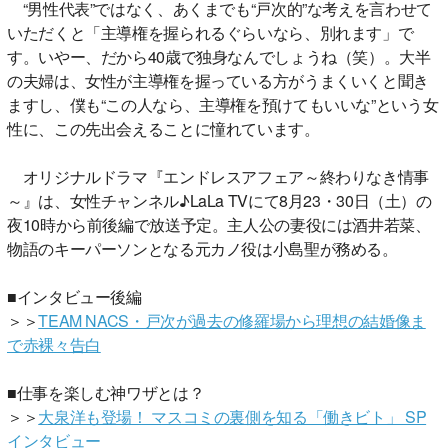
“男性代表”ではなく、あくまでも“戸次的”な考えを言わせて
いただくと「主導権を握られるぐらいなら、別れます」で
す。いやー、だから40歳で独身なんでしょうね（笑）。大半
の夫婦は、女性が主導権を握っている方がうまくいくと聞き
ますし、僕も“この人なら、主導権を預けてもいいな”という女
性に、この先出会えることに憧れています。
オリジナルドラマ『エンドレスアフェア～終わりなき情事
～』は、女性チャンネル♪LaLa TVにて8月23・30日（土）の
夜10時から前後編で放送予定。主人公の妻役には酒井若菜、
物語のキーパーソンとなる元カノ役は小島聖が務める。
■インタビュー後編
＞＞
TEAM NACS・戸次が過去の修羅場から理想の結婚像ま
で赤裸々告白
■仕事を楽しむ神ワザとは？
＞＞
大泉洋も登場！ マスコミの裏側を知る「働きビト」 SP
インタビュー