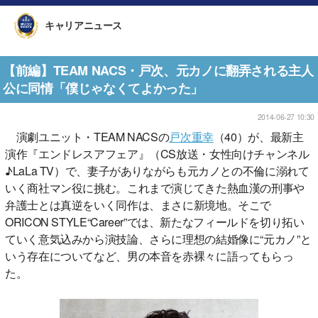
キャリアニュース
【前編】TEAM NACS・戸次、元カノに翻弄される主人
公に同情「僕じゃなくてよかった」
2014-06-27 10:30
演劇ユニット・TEAM NACSの
戸次重幸
（40）が、最新主
演作『エンドレスアフェア』（CS放送・女性向けチャンネル
♪LaLa TV）で、妻子がありながらも元カノとの不倫に溺れて
いく商社マン役に挑む。これまで演じてきた熱血漢の刑事や
弁護士とは真逆をいく同作は、まさに新境地。そこで
ORICON STYLE“Career”では、新たなフィールドを切り拓い
ていく意気込みから演技論、さらに理想の結婚像に“元カノ”と
いう存在についてなど、男の本音を赤裸々に語ってもらっ
た。