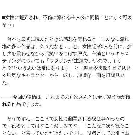
■女性に翻弄され、不倫に溺れる主人公に同情「とにかく可哀
そう」
台本を最初に読んだときの感想を尋ねると「こんなに濡れ
場の多い作品は、久々だなと…」と、女性記者3人を前に、少
し声を震わせながら苦笑いをこぼす戸次。主演というキャス
ティングについても「ワタクシが“主演でいいのでしょう
か？”という思いは常にあります」と、舞台や映像作品で見せ
る強気なキャラクターから一転し、謙虚な一面を垣間見せ
た。
―― 今回の役柄は、これまでの戸次さんとは全く違う顔が観
れる作品ですよね。
そうですね。ここまで女性に翻弄される役は無かったの
で、役者としてはすごく楽しみです。「こんな戸次を観たこ
とない」と言っていただきたいですし、役者としての引き出