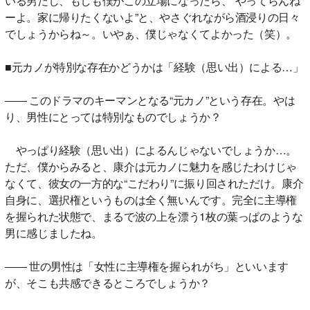
いる男だし、もしも僕がこの立場になったら、“やってらんね
ーよ。家に帰りたくないよ”と、やさぐれながら酒浸りの日々
でしょうからね～。いやぁ、僕じゃなくてよかった（笑）。
■元カノが特別な存在かどうかは「経験（思い出）による…」
―― このドラマのキーマンとなる“元カノ”という存在。やは
り、男性にとっては特別なものでしょうか？
やっぱり経験（思い出）によるんじゃないでしょうか…。
ただ、僕からみると、康介は元カノに魅力を感じたわけじゃ
なくて、彼女の一方的な“こだわり”に振り回されただけ。康介
自身に、選択権というものは全く無いんです。完全に主導権
を握られた状態で、まるで波の上を漂う1枚の葉っぱのような
男に感じましたね。
―― 世の男性は「女性に主導権を握られがち」といいます
が、そこも共感できるところでしょうか？