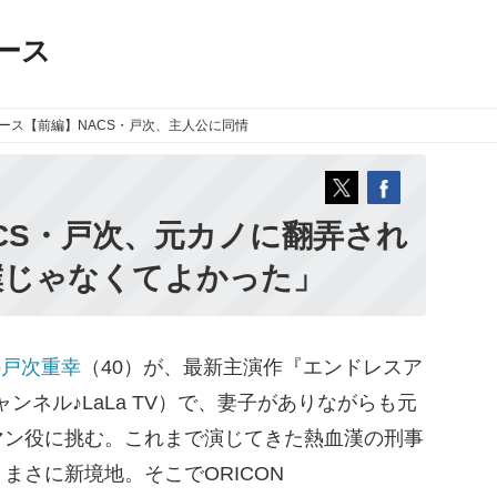
ース
ース
【前編】NACS・戸次、主人公に同情
ACS・戸次、元カノに翻弄され
僕じゃなくてよかった」
の
戸次重幸
（40）が、最新主演作『エンドレスア
ンネル♪LaLa TV）で、妻子がありながらも元
マン役に挑む。これまで演じてきた熱血漢の刑事
まさに新境地。そこでORICON