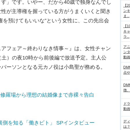
す」です。いやー、だから40歳で独身なんでし
【2
女性が主導権を握っている方がうまくいくと聞き
ンキ
ま...
権を預けてもいいな”という女性に、この先出会
【1
キ
ラ...
アニ
アフェア～終わりなき情事～』は、女性チャン
ンタ
30日（土）の夜10時から前後編で放送予定。主人公
動画サ
ーパーソンとなる元カノ役は小島聖が務める。
DM
点
DM
徴
去の修羅場から理想の結婚像まで赤裸々告白
ド
動画
デ
裏側を知る「働きビト」 SPインタビュー
は