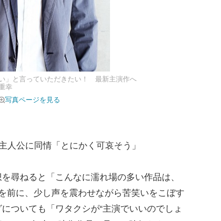
い」と言っていただきたい！ 最新主演作へ
重幸
写真ページを見る
る主人公に同情「とにかく可哀そう」
を尋ねると「こんなに濡れ場の多い作品は、
人を前に、少し声を震わせながら苦笑いをこぼす
についても「ワタクシが“主演でいいのでしょ