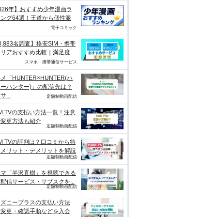
026年】おすすめ少年漫画ラ
ング64選！王道から個性派
電子コミック
0,883名調査】格安SIM・携帯
ャリアおすすめ比較｜満足度
スマホ・携帯通信サービス
メ「HUNTER×HUNTER(ハ
ーハンター)」の配信先は？
...
定額制動画配信
M TVの支払い方法一覧！注意
や変更方法も紹介
定額制動画配信
M TVの評判は？口コミから特
、メリット・デメリットを解説
定額制動画配信
ラマ「半沢直樹」を視聴できる
配信サービス・サブスクを...
定額制動画配信
ィズニープラスの支払い方法
？変更・確認手順などを入会