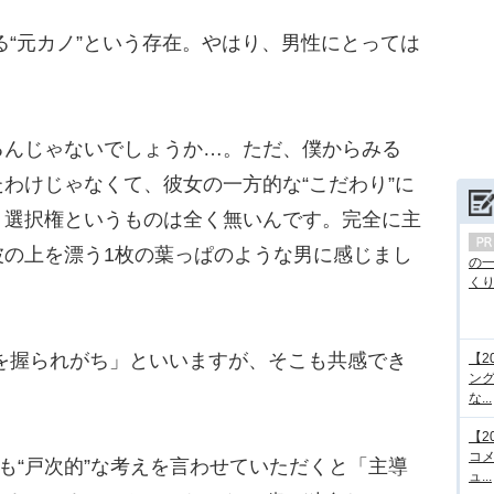
る“元カノ”という存在。やはり、男性にとっては
んじゃないでしょうか…。ただ、僕からみる
わけじゃなくて、彼女の一方的な“こだわり”に
、選択権というものは全く無いんです。完全に主
波の上を漂う1枚の葉っぱのような男に感じまし
の
くり.
を握られがち」といいますが、そこも共感でき
【2
ング
な...
【2
コメ
も“戸次的”な考えを言わせていただくと「主導
ュ...