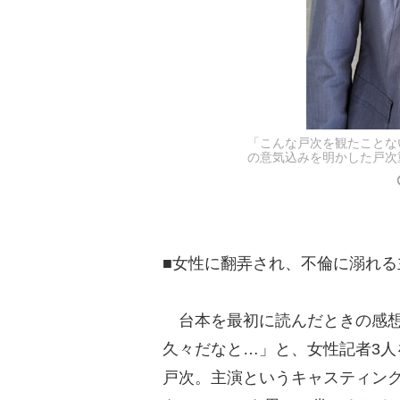
「こんな戸次を観たことな
の意気込みを明かした戸次
■女性に翻弄され、不倫に溺れ
台本を最初に読んだときの感想
久々だなと…」と、女性記者3
戸次。主演というキャスティング